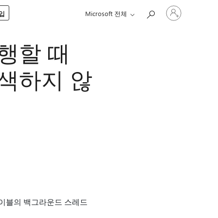
귀
구입
Microsoft 전체
하
계
정
실행할 때
에
로
그
 검색하지 않
인
dex) 테이블의 백그라운드 스레드