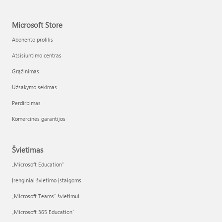
Microsoft Store
Abonento profilis
Atsisiuntimo centras
Grąžinimas
Užsakymo sekimas
Perdirbimas
Komercinės garantijos
Švietimas
„Microsoft Education“
Įrenginiai švietimo įstaigoms
„Microsoft Teams“ švietimui
„Microsoft 365 Education“