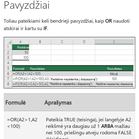
Pavyzdžiai
Toliau pateikiami keli bendrieji pavyzdžiai, kaip
OR
naudoti
atskirai ir kartu su
IF
.
Formulė
Aprašymas
=OR(A2>1,A2
Pateikia TRUE (teisinga), jei langelyje A2
<100)
reikšmė yra daugiau už 1
ARBA
mažiau
nei 100, priešingu atveju rodoma FALSE
(klaidinga).