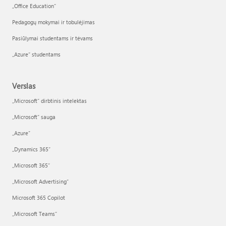
„Office Education“
Pedagogų mokymai ir tobulėjimas
Pasiūlymai studentams ir tėvams
„Azure“ studentams
Verslas
„Microsoft“ dirbtinis intelektas
„Microsoft“ sauga
„Azure”
„Dynamics 365“
„Microsoft 365“
„Microsoft Advertising“
Microsoft 365 Copilot
„Microsoft Teams“