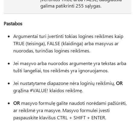
galima patikrinti 255 sąlygas.
Pastabos
Argumentai turi įvertinti tokias logines reikšmes kaip
TRUE (teisinga), FALSE (klaidinga) arba masyvus ar
nuorodas, turinčias logines reikšmes.
Jei masyvo arba nuorodos argumente yra tekstas arba
tušti langeliai, tos reikšmės yra ignoruojamos.
Jei nustatytame diapazone nėra loginių reikšmių,
OR
grąžina #VALUE! klaidos reikšmę.
OR
masyvo formulę galite naudoti norėdami pažiūrėti,
ar reikšmė yra masyve. Masyvo formulei įvesti
paspauskite klavišus CTRL + SHIFT + ENTER.