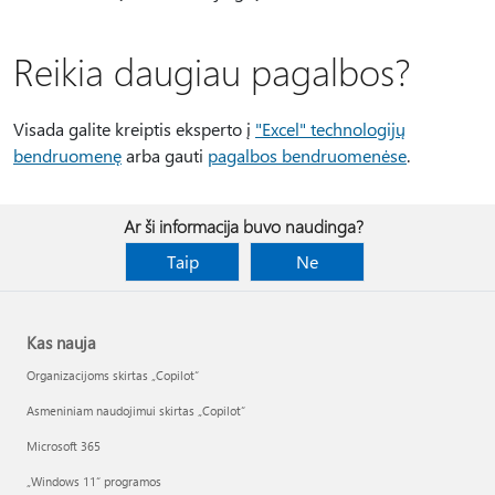
Reikia daugiau pagalbos?
Visada galite kreiptis eksperto į
"Excel" technologijų
bendruomenę
arba gauti
pagalbos bendruomenėse
.
Ar ši informacija buvo naudinga?
Taip
Ne
Kas nauja
Organizacijoms skirtas „Copilot“
Asmeniniam naudojimui skirtas „Copilot“
Microsoft 365
„Windows 11“ programos