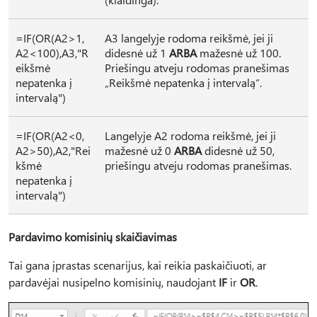
=IF(OR(A2>1,
A3 langelyje rodoma reikšmė, jei ji
A2<100),A3,"R
didesnė už 1
ARBA
mažesnė už 100.
eikšmė
Priešingu atveju rodomas pranešimas
nepatenka į
„Reikšmė nepatenka į intervalą“.
intervalą")
=IF(OR(A2<0,
Langelyje A2 rodoma reikšmė, jei ji
A2>50),A2,"Rei
mažesnė už 0
ARBA
didesnė už 50,
kšmė
priešingu atveju rodomas pranešimas.
nepatenka į
intervalą")
Pardavimo komisinių skaičiavimas
Tai gana įprastas scenarijus, kai reikia paskaičiuoti, ar
pardavėjai nusipelno komisinių, naudojant
IF
ir
OR
.