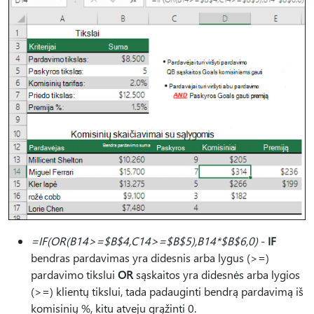
=IF(OR(B14>=$B$4,C14>=$B$5),B14*$B$6,0)
-
IF
bendras pardavimas yra didesnis arba lygus (>=)
pardavimo tikslui
OR
sąskaitos yra didesnės arba lygios
(>=) klientų tikslui, tada padauginti bendrą pardavimą iš
komisinių %, kitu atveju grąžinti 0.