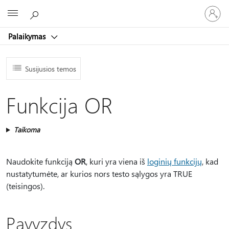
Prisijunk
Microsoft
prie
paskyro
Palaikymas
Susijusios temos
Funkcija OR
Taikoma
Naudokite funkciją
OR
, kuri yra viena iš
loginių funkcijų
, kad
nustatytumėte, ar kurios nors testo sąlygos yra TRUE
(teisingos).
Pavyzdys