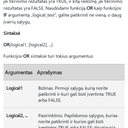
jei tikrinimo rezultatas yra TRUE, ir kitą reikšmę, jei tikrinimo
rezultatas yra FALSE. Naudodami funkciją
OR
kaip funkcijos
IF
argumentą „logical_test“, galite patikrinti ne vieną, o daug
įvairių sąlygų.
Sintaksė
OR
(logical1, [logical2], ...)
Funkcijos
OR
sintaksė turi tokius argumentus:
Argumentas
Aprašymas
Logical1
Būtinas. Pirmoji sąlyga, kurią norite
patikrinti ir kuri gali būti įvertinta: TRUE
arba FALSE.
Logical2, ...
Pasirinktinis. Papildomos sąlygos, kurias
norite patikrinti ir kurios gali būti
įvertintos TRUE arba FALSE; daugiausia