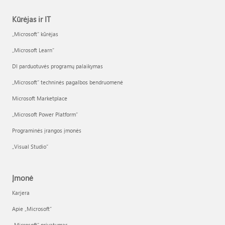
Kūrėjas ir IT
„Microsoft“ kūrėjas
„Microsoft Learn“
DI parduotuvės programų palaikymas
„Microsoft“ techninės pagalbos bendruomenė
Microsoft Marketplace
„Microsoft Power Platform“
Programinės įrangos įmonės
„Visual Studio“
Įmonė
Karjera
Apie „Microsoft“
„Microsoft“ privatumas