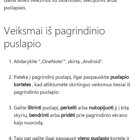
puslapiais.
Veiksmai iš pagrindinio
puslapio
Atidarykite "„OneNote“", skirtą „Android“.
Patekę į pagrindinį puslapį, ilgai paspauskite
puslapio
korteles
, kad atliktumėte skirtingus veiksmus tiesiai iš
pagrindinio puslapio.
Galite
ištrinti
puslapį,
perkelti
arba
nukopijuoti
jį į kitą
skyrių,
bendrinti
arba
pridėti
prie pagrindinio ekrano
kaip nuorodą.
Taip pat galite ilgai paspausti
vieno puslapio
kortelę ir