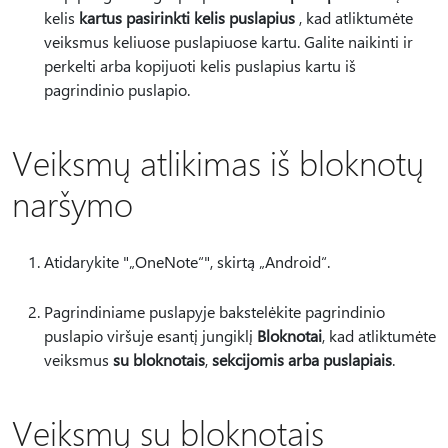
kelis
kartus pasirinkti kelis puslapius
, kad atliktumėte
veiksmus keliuose puslapiuose kartu. Galite naikinti ir
perkelti arba kopijuoti kelis puslapius kartu iš
pagrindinio puslapio.
Veiksmų atlikimas iš bloknotų
naršymo
Atidarykite "„OneNote“", skirtą „Android“.
Pagrindiniame puslapyje bakstelėkite pagrindinio
puslapio viršuje esantį jungiklį
Bloknotai
, kad atliktumėte
veiksmus
su bloknotais
,
sekcijomis arba puslapiais
.
Veiksmų su bloknotais