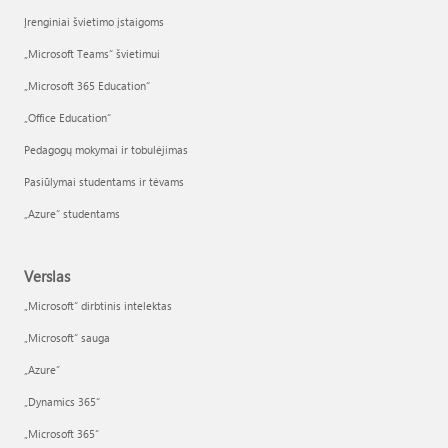
Įrenginiai švietimo įstaigoms
„Microsoft Teams“ švietimui
„Microsoft 365 Education“
„Office Education“
Pedagogų mokymai ir tobulėjimas
Pasiūlymai studentams ir tėvams
„Azure“ studentams
Verslas
„Microsoft“ dirbtinis intelektas
„Microsoft“ sauga
„Azure”
„Dynamics 365“
„Microsoft 365“