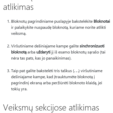
atlikimas
Bloknotų pagrindiniame puslapyje bakstelėkite
Bloknotai
ir palaikykite nuspaudę bloknotą, kuriame norite atlikti
veiksmą.
Viršutiniame dešiniajame kampe galite
sinchronizuoti
bloknotą
arba
uždaryti
jį iš esamo bloknotų sąrašo (tai
nėra tas pats, kas jo panaikinimas).
Taip pat galite bakstelėti tris taškus (
. . .
) viršutiniame
dešiniajame kampe, kad įtrauktumėte bloknotą į
pagrindinį ekraną arba peržiūrėti bloknoto klaidą, jei
tokių yra.
Veiksmų sekcijose atlikimas