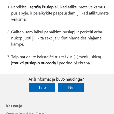
Pereikite į
sąrašą Puslapiai
, kad atliktumėte veiksmus
puslapyje, ir palaikykite paspausdami jį, kad atliktumėte
veiksmą.
Galite visam laikui panaikinti puslapį ir perkelti arba
nukopijuoti jį į kitą sekciją viršutiniame dešiniajame
kampe.
Taip pat galite bakstelėti tris taškus (...)meniu, skirtą
įtraukti puslapio nuorodą
į pagrindinį ekraną.
Ar ši informacija buvo naudinga?
Taip
Ne
Kas nauja
Organizacijoms skirtas „Copilot“