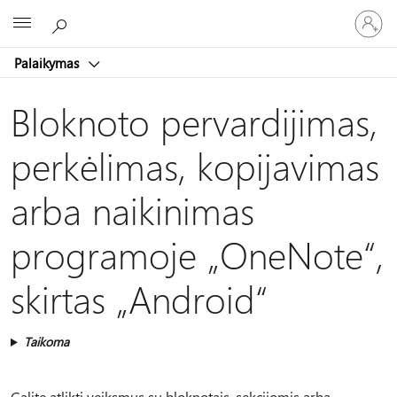
Prisijunk
Microsoft
prie
paskyro
Palaikymas
Bloknoto pervardijimas,
perkėlimas, kopijavimas
arba naikinimas
programoje „OneNote“,
skirtas „Android“
Taikoma
Galite atlikti veiksmus su bloknotais, sekcijomis arba