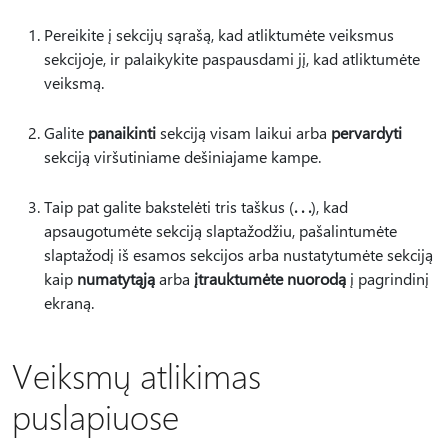
Pereikite į sekcijų sąrašą, kad atliktumėte veiksmus
sekcijoje, ir palaikykite paspausdami jį, kad atliktumėte
veiksmą.
Galite
panaikinti
sekciją visam laikui arba
pervardyti
sekciją viršutiniame dešiniajame kampe.
Taip pat galite bakstelėti tris taškus (
. . .
), kad
apsaugotumėte sekciją slaptažodžiu, pašalintumėte
slaptažodį iš esamos sekcijos arba nustatytumėte sekciją
kaip
numatytąją
arba
įtrauktumėte nuorodą
į pagrindinį
ekraną.
Veiksmų atlikimas
puslapiuose