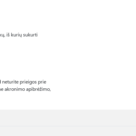
ų, iš kurių sukurti
 neturite prieigos prie
ome akronimo apibrėžimo,