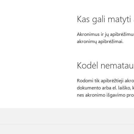
Kas gali matyti
Akronimus ir jų apibrėžimus g
akronimų apibrėžimai.
Kodėl nematau
Rodomi tik apibrėžtieji akr
dokumento arba el. laiško, 
nes akronimo išgavimo proce