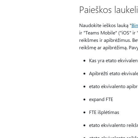
Paieškos lauke
Naudokite ieškos lauką "
Bi
ir "Teams Mobile" ("iOS" ir 
reikšmes ir apibrėžimus. Bet
reikšmę ar apibrėžimą. Pavy
Kas yra etato ekvivalen
Apibrėžti etato ekvival
etato ekvivalento apib
expand FTE
FTE išplėtimas
etato ekvivalento reik
etato ekvivalento reik