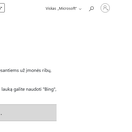
Prisijunkite
5“
Viskas „Microsoft“
prie
paskyros
esantiems už įmonės ribų,
 lauką galite naudoti "Bing",
.