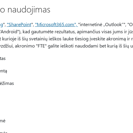
lio naudojimas
ng
",
"SharePoint
",
"Microsoft365.com",
"internetinė „Outlook“", "
"Android"), kad gautumėte rezultatus, apimančius visas jums ir jūs
 kurioje iš šių svetainių ieškos lauke tiesiog įveskite akronimą ir 
zdžiui, akronimo "FTE" galite ieškoti naudodami bet kurią iš šių u
tas
entą
rėžimas
šmė
šmės