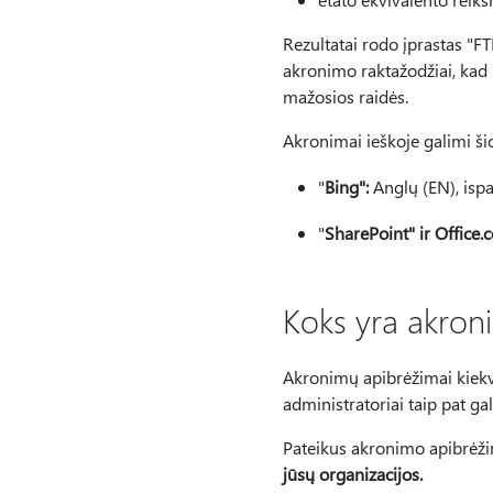
Rezultatai rodo įprastas "F
akronimo raktažodžiai, kad 
mažosios raidės.
Akronimai ieškoje galimi ši
"
Bing":
Anglų (EN), ispan
"
SharePoint" ir Office.
Koks yra akroni
Akronimų apibrėžimai kiekvie
administratoriai taip pat ga
Pateikus akronimo apibrėžim
jūsų organizacijos.