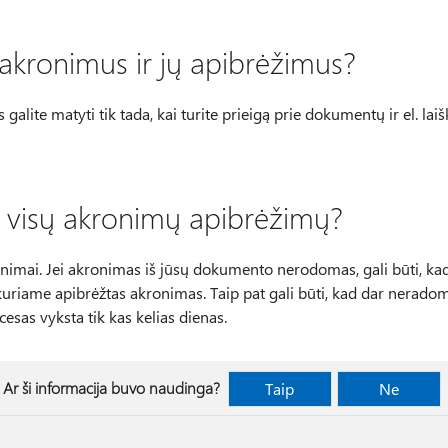
 akronimus ir jų apibrėžimus?
alite matyti tik tada, kai turite prieigą prie dokumentų ir el. laišk
 visų akronimų apibrėžimų?
onimai. Jei akronimas iš jūsų dokumento nerodomas, gali būti, kad
kuriame apibrėžtas akronimas. Taip pat gali būti, kad dar nerad
sas vyksta tik kas kelias dienas.
Ar ši informacija buvo naudinga?
Taip
Ne