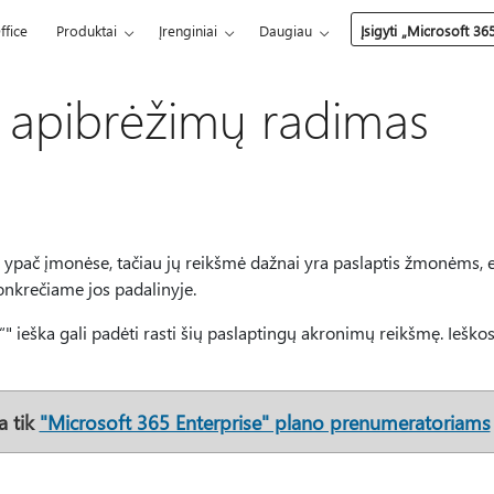
ffice
Produktai
Įrenginiai
Daugiau
Įsigyti „Microsoft 36
 apibrėžimų radimas
 ypač įmonėse, tačiau jų reikšmė dažnai yra paslaptis žmonėms, 
nkrečiame jos padalinyje.
t“" ieška gali padėti rasti šių paslaptingų akronimų reikšmę. Ieškos
a tik
"Microsoft 365 Enterprise" plano prenumeratoriams