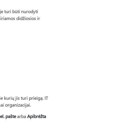
e turi būti nurodyti
riamos didžiosios ir
kurių jis turi prieigą. IT
ai organizacijai.
el. pašte
arba
Apibrėžta