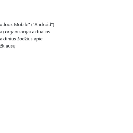
Outlook Mobile" ("Android")
ų organizacijai aktualias
raktinius žodžius apie
žklausų: