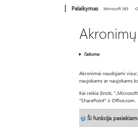
Microsoft
Palaikymas
Microsoft 365
O
Akronimų
Taikoma
Akronimai naudojami visur,
naujokams ar naujokams ko
Kai reikia žinoti, "„Microsof
"SharePoint" ir Office.com.
Ši funkcija pasiekiam