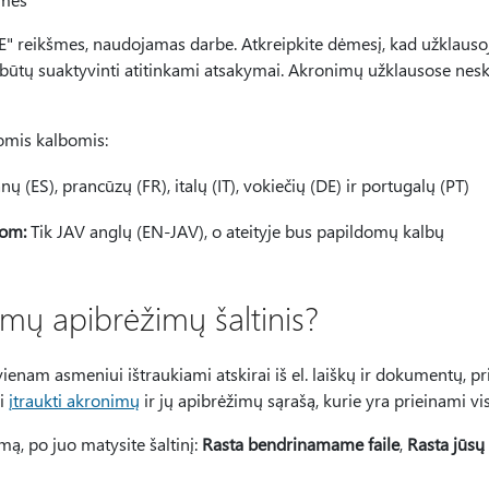
TE" reikšmes, naudojamas darbe. Atkreipkite dėmesį, kad užklausoj
būtų suaktyvinti atitinkami atsakymai. Akronimų užklausose neski
omis kalbomis:
ų (ES), prancūzų (FR), italų (IT), vokiečių (DE) ir portugalų (PT)
com:
Tik JAV anglų (EN-JAV), o ateityje bus papildomų kalbų
mų apibrėžimų šaltinis?
nam asmeniui ištraukiami atskirai iš el. laiškų ir dokumentų, prie 
li
įtraukti akronimų
ir jų apibrėžimų sąrašą, kurie yra prieinami vis
ą, po juo matysite šaltinį:
Rasta bendrinamame faile
,
Rasta jūsų 