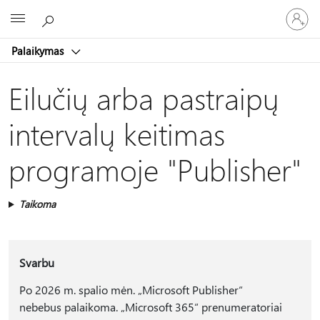
Prisijunk
Microsoft
prie
paskyro
Palaikymas
Eilučių arba pastraipų
intervalų keitimas
programoje "Publisher"
Taikoma
Svarbu
Po 2026 m. spalio mėn. „Microsoft Publisher“
nebebus palaikoma. „Microsoft 365“ prenumeratoriai