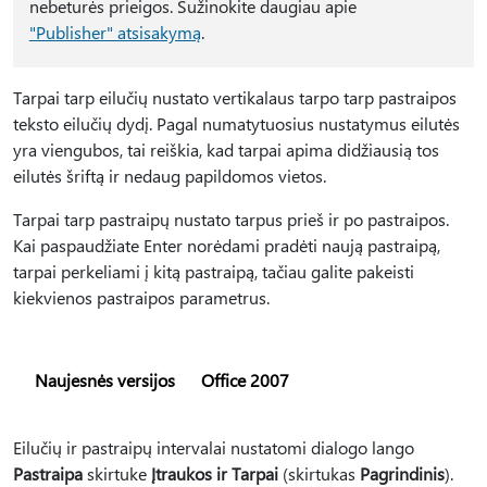
nebeturės prieigos. Sužinokite daugiau apie
"Publisher" atsisakymą
.
Tarpai tarp eilučių nustato vertikalaus tarpo tarp pastraipos
teksto eilučių dydį. Pagal numatytuosius nustatymus eilutės
yra viengubos, tai reiškia, kad tarpai apima didžiausią tos
eilutės šriftą ir nedaug papildomos vietos.
Tarpai tarp pastraipų nustato tarpus prieš ir po pastraipos.
Kai paspaudžiate Enter norėdami pradėti naują pastraipą,
tarpai perkeliami į kitą pastraipą, tačiau galite pakeisti
kiekvienos pastraipos parametrus.
Naujesnės versijos
Office 2007
Eilučių ir pastraipų intervalai nustatomi dialogo lango
Pastraipa
skirtuke
Įtraukos ir Tarpai
(skirtukas
Pagrindinis
).