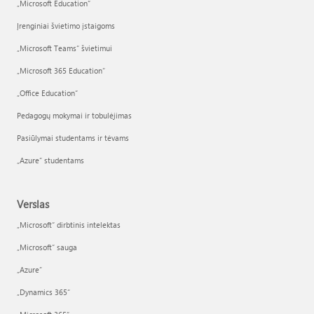
„Microsoft Education“
Įrenginiai švietimo įstaigoms
„Microsoft Teams“ švietimui
„Microsoft 365 Education“
„Office Education“
Pedagogų mokymai ir tobulėjimas
Pasiūlymai studentams ir tėvams
„Azure“ studentams
Verslas
„Microsoft“ dirbtinis intelektas
„Microsoft“ sauga
„Azure”
„Dynamics 365“