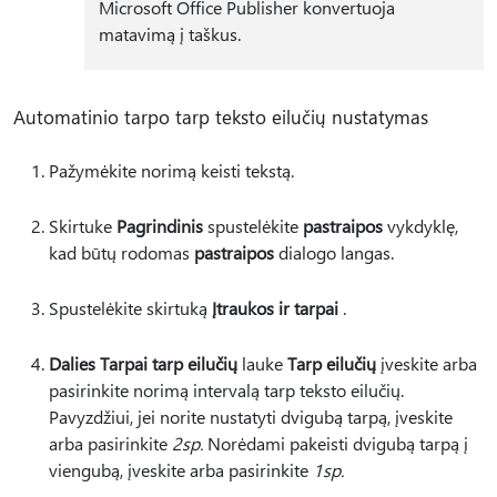
Microsoft Office Publisher konvertuoja
matavimą į taškus.
Automatinio tarpo tarp teksto eilučių nustatymas
Pažymėkite norimą keisti tekstą.
Skirtuke
Pagrindinis
spustelėkite
pastraipos
vykdyklę,
kad būtų rodomas
pastraipos
dialogo langas.
Spustelėkite skirtuką
Įtraukos ir tarpai
.
Dalies Tarpai tarp eilučių
lauke
Tarp eilučių
įveskite arba
pasirinkite norimą intervalą tarp teksto eilučių.
Pavyzdžiui, jei norite nustatyti dvigubą tarpą, įveskite
arba pasirinkite
2sp.
Norėdami pakeisti dvigubą tarpą į
viengubą, įveskite arba pasirinkite
1sp.