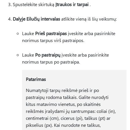
Spustelėkite skirtuką
Įtraukos ir tarpai
.
Dalyje Eilučių intervalas
atlikite vieną iš šių veiksmų:
Lauke
Prieš pastraipas
įveskite arba pasirinkite
norimus tarpus virš pastraipos.
Lauke
Po pastraipų
įveskite arba pasirinkite
norimus tarpus po pastraipa.
Patarimas
Numatytoji tarpų reikšmė prieš ir po
pastraipų rodoma taškais. Galite nurodyti
kitus matavimo vienetus, po skaitinės
reikšmės įrašydami jų santrumpas: coliai (in),
centimetrai (cm), cicerus (pi), taškus (pt) ar
pikselius (px). Kai nurodote ne taškus,