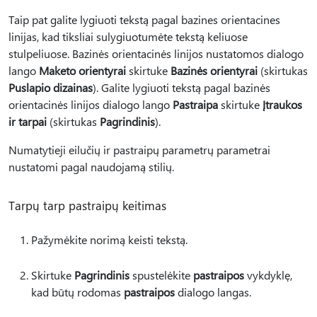
Taip pat galite lygiuoti tekstą pagal bazines orientacines
linijas, kad tiksliai sulygiuotumėte tekstą keliuose
stulpeliuose. Bazinės orientacinės linijos nustatomos dialogo
lango
Maketo orientyrai
skirtuke
Bazinės orientyrai
(skirtukas
Puslapio dizainas
). Galite lygiuoti tekstą pagal bazinės
orientacinės linijos dialogo lango
Pastraipa
skirtuke
Įtraukos
ir tarpai
(skirtukas
Pagrindinis
).
Numatytieji eilučių ir pastraipų parametrų parametrai
nustatomi pagal naudojamą stilių.
Tarpų tarp pastraipų keitimas
Pažymėkite norimą keisti tekstą.
Skirtuke
Pagrindinis
spustelėkite
pastraipos
vykdyklę,
kad būtų rodomas
pastraipos
dialogo langas.