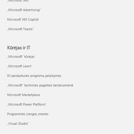
„Microsoft 365“
„Microsoft Advertising“
Microsoft 365 Copilot
„Microsoft Teams“
Kūrėjas ir IT
„Microsoft“ kūrėjas
„Microsoft Learn“
DI parduotuvės programų palaikymas
„Microsoft“ techninės pagalbos bendruomenė
Microsoft Marketplace
„Microsoft Power Platform“
Programinės įrangos įmonės
„Visual Studio“