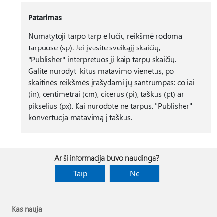
Patarimas
Numatytoji tarpo tarp eilučių reikšmė rodoma
tarpuose (sp). Jei įvesite sveikąjį skaičių,
"Publisher" interpretuos jį kaip tarpų skaičių.
Galite nurodyti kitus matavimo vienetus, po
skaitinės reikšmės įrašydami jų santrumpas: coliai
(in), centimetrai (cm), cicerus (pi), taškus (pt) ar
pikselius (px). Kai nurodote ne tarpus, "Publisher"
konvertuoja matavimą į taškus.
Ar ši informacija buvo naudinga?
Taip
Ne
Kas nauja