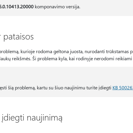
6.0.10413.20000
komponavimo versija.
r pataisos
 problemą, kurioje rodoma geltona juosta, nurodanti trūkstamas p
 laukų reikšmės. Ši problema kyla, kai rodinyje nerodomi reikiami 
sti šią problemą, kartu su šiuo naujinimu turite įdiegti
KB 50026
r įdiegti naujinimą