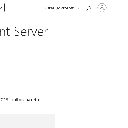
Prisijunkite
5“
Viskas „Microsoft“
prie
paskyros
nt Server
 2019" kalbos paketo