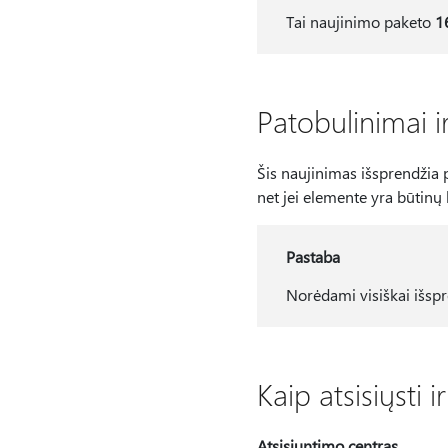
Tai naujinimo paketo
1
Patobulinimai i
Šis naujinimas išsprendžia
net jei elemente yra būtinų
Pastaba
Norėdami visiškai išsprę
Kaip atsisiųsti i
Atsisiuntimo centras