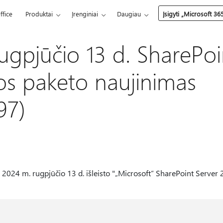
ffice
Produktai
Įrenginiai
Daugiau
Įsigyti „Microsoft 36
ugpjūčio 13 d. SharePoi
os paketo naujinimas
97)
2024 m. rugpjūčio 13 d. išleisto "„Microsoft“ SharePoint Server