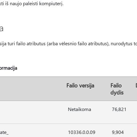
kti iš naujo paleisti kompiuterį.
a
ja turi failo atributus (arba vėlesnio failo atributus), nurodytus to
ormacija
Failo versija
Failo
dydis
Netaikoma
76,821
ate_
10336.0.0.09
9,904