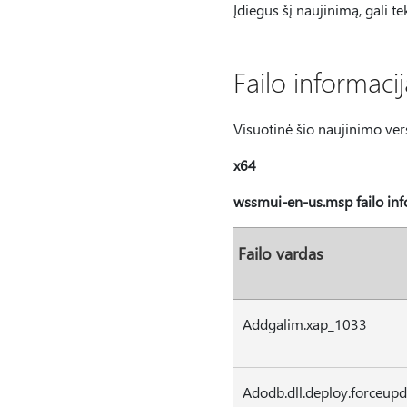
Įdiegus šį naujinimą, gali te
Failo informacij
Visuotinė šio naujinimo versi
x64
wssmui-en-us.msp failo inf
Failo vardas
Addgalim.xap_1033
Adodb.dll.deploy.forceupd