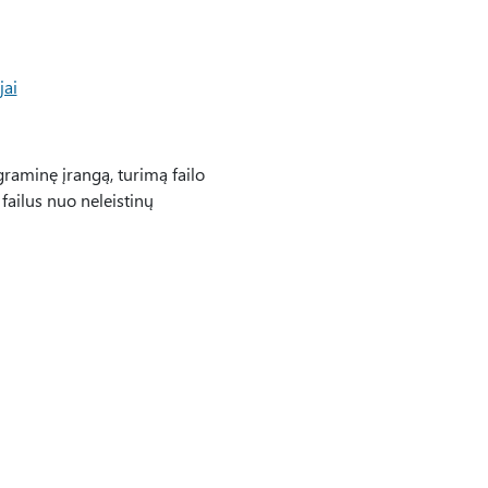
jai
raminę įrangą, turimą failo
ailus nuo neleistinų