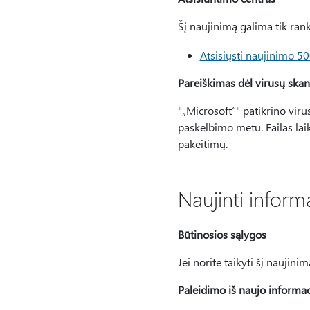
Šį naujinimą galima tik ranki
Atsisiųsti naujinimo 50
Pareiškimas dėl virusų ska
"„Microsoft“" patikrino vir
paskelbimo metu. Failas lai
pakeitimų.
Naujinti inform
Būtinosios sąlygos
Jei norite taikyti šį naujini
Paleidimo iš naujo informac