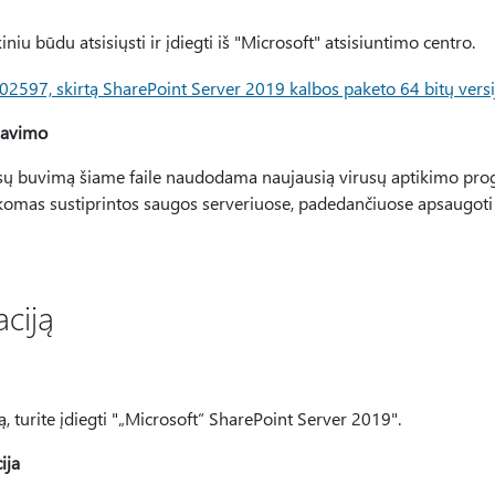
niu būdu atsisiųsti ir įdiegti iš "Microsoft" atsisiuntimo centro.
02597, skirtą SharePoint Server 2019 kalbos paketo 64 bitų versi
navimo
usų buvimą šiame faile naudodama naujausią virusų aptikimo prog
komas sustiprintos saugos serveriuose, padedančiuose apsaugoti f
aciją
mą, turite įdiegti "„Microsoft“ SharePoint Server 2019".
ija