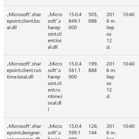
„Microsoft“.shar
„Micro
15.0.4
505,
201
10:40
epoint.client.loc
soft“.s
849.1
088
6 m.
al.dll
harep
000
liep
oint.cli
os
ent.loc
12
al.dll
d.
„Microsoft“.shar
„Micro
15.0.4
199,
201
10:40
epoint.client.run
soft“.s
561.1
888
6 m.
time.local.dll
harep
000
liep
oint.cli
os
ent.ru
12
ntime.l
d.
ocal.dl
l
„Microsoft“.shar
„Micro
15.0.4
126,
201
10:40
epoint.designer.
soft“.s
599.1
144
6 m.
servercomm.dll
harep
000
liep