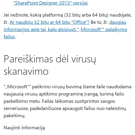
"SharePoint Designer 2013" versijai
Jei nežinote, kokią platformą (32 bitų arba 64 bitų) naudojate,
žr.
Ar naudoju 32 bitų ar 64 bitų "Office"?
Be to, žr.
daugiau
informacijos apie tai, kaip atsisiųsti "„Microsoft“" palaikymo
failus
.
Pareiškimas dėl virusų
skanavimo
"„Microsoft“" patikrino virusų buvimą šiame faile naudodama
naujausią virusų aptikimo programinę įrangą, turimą failo
paskelbimo metu. Failas laikomas sustiprintos saugos
serveriuose, padedančiuose apsaugoti failus nuo neleistinų
pakeitimų.
Naujinti informaciją