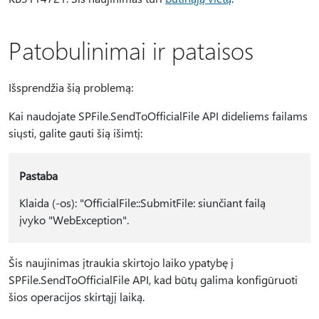
Patobulinimai ir pataisos
Išsprendžia šią problemą:
Kai naudojate SPFile.SendToOfficialFile API dideliems failams
siųsti, galite gauti šią išimtį:
Pastaba
Klaida (-os): "OfficialFile::SubmitFile: siunčiant failą
įvyko "WebException".
Šis naujinimas įtraukia skirtojo laiko ypatybę į
SPFile.SendToOfficialFile API, kad būtų galima konfigūruoti
šios operacijos skirtąjį laiką.