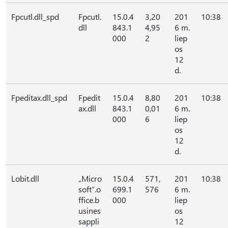
Fpcutl.dll_spd
Fpcutl.
15.0.4
3,20
201
10:38
dll
843.1
4,95
6 m.
000
2
liep
os
12
d.
Fpeditax.dll_spd
Fpedit
15.0.4
8,80
201
10:38
ax.dll
843.1
0,01
6 m.
000
6
liep
os
12
d.
Lobit.dll
„Micro
15.0.4
571,
201
10:38
soft“.o
699.1
576
6 m.
ffice.b
000
liep
usines
os
sappli
12