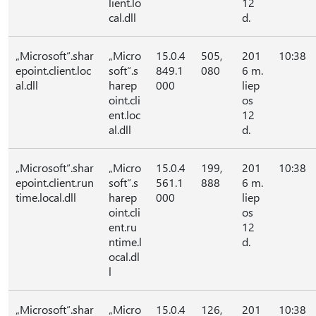
lient.lo
12
cal.dll
d.
„Microsoft“.shar
„Micro
15.0.4
505,
201
10:38
epoint.client.loc
soft“.s
849.1
080
6 m.
al.dll
harep
000
liep
oint.cli
os
ent.loc
12
al.dll
d.
„Microsoft“.shar
„Micro
15.0.4
199,
201
10:38
epoint.client.run
soft“.s
561.1
888
6 m.
time.local.dll
harep
000
liep
oint.cli
os
ent.ru
12
ntime.l
d.
ocal.dl
l
„Microsoft“.shar
„Micro
15.0.4
126,
201
10:38