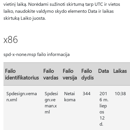
vietinį laiką. Norėdami sužinoti skirtumą tarp UTC ir vietos
laiko, naudokite valdymo skydo elemento Data ir laikas
skirtuką Laiko juosta.
x86
spd-x-none.msp failo informacija
Failo
Failo
Failo
Failo
Data
Laikas
identifikatorius
vardas
versija
dydis
Spdesign.vema
Spdesi
Netai
344
201
10:38
n.xml
gn.ve
koma
6 m.
man.x
liep
ml
os
12
d.