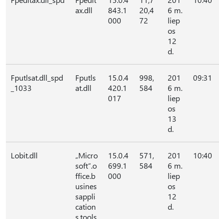
ax.dll
843.1
20,4
6 m.
000
72
liep
os
12
d.
Fputlsat.dll_spd
Fputls
15.0.4
998,
201
09:31
_1033
at.dll
420.1
584
6 m.
017
liep
os
13
d.
Lobit.dll
„Micro
15.0.4
571,
201
10:40
soft“.o
699.1
584
6 m.
ffice.b
000
liep
usines
os
sappli
12
cation
d.
s.tools.