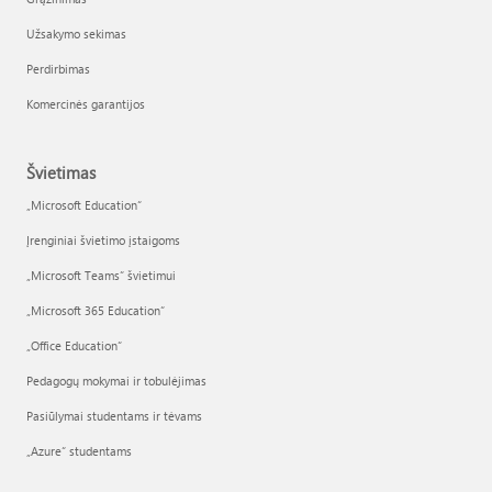
Užsakymo sekimas
Perdirbimas
Komercinės garantijos
Švietimas
„Microsoft Education“
Įrenginiai švietimo įstaigoms
„Microsoft Teams“ švietimui
„Microsoft 365 Education“
„Office Education“
Pedagogų mokymai ir tobulėjimas
Pasiūlymai studentams ir tėvams
„Azure“ studentams