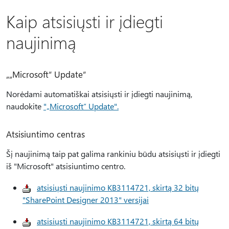
Kaip atsisiųsti ir įdiegti
naujinimą
„„Microsoft“ Update“
Norėdami automatiškai atsisiųsti ir įdiegti naujinimą,
naudokite
"„Microsoft“ Update".
Atsisiuntimo centras
Šį naujinimą taip pat galima rankiniu būdu atsisiųsti ir įdiegti
iš "Microsoft" atsisiuntimo centro.
atsisiųsti naujinimo KB3114721, skirtą 32 bitų
"SharePoint Designer 2013" versijai
atsisiųsti naujinimo KB3114721, skirtą 64 bitų