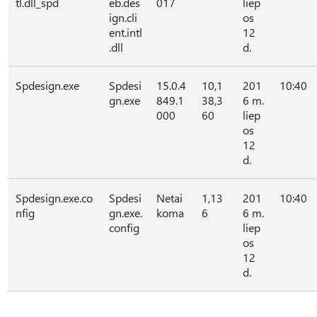
tl.dll_spd
eb.des
017
liep
ign.cli
os
ent.intl
12
.dll
d.
Spdesign.exe
Spdesi
15.0.4
10,1
201
10:40
gn.exe
849.1
38,3
6 m.
000
60
liep
os
12
d.
Spdesign.exe.co
Spdesi
Netai
1,13
201
10:40
nfig
gn.exe.
koma
6
6 m.
config
liep
os
12
d.