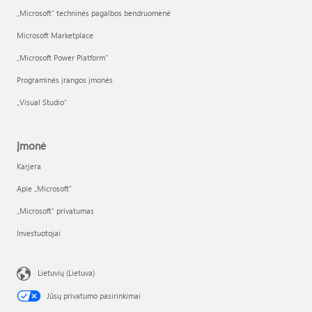
„Microsoft“ techninės pagalbos bendruomenė
Microsoft Marketplace
„Microsoft Power Platform“
Programinės įrangos įmonės
„Visual Studio“
Įmonė
Karjera
Apie „Microsoft“
„Microsoft“ privatumas
Investuotojai
Lietuvių (Lietuva)
Jūsų privatumo pasirinkimai