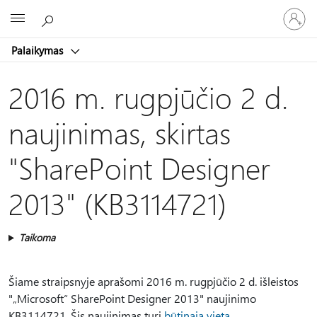
Prisijunk
Microsoft
prie
paskyro
Palaikymas
2016 m. rugpjūčio 2 d.
naujinimas, skirtas
"SharePoint Designer
2013" (KB3114721)
Taikoma
Šiame straipsnyje aprašomi 2016 m. rugpjūčio 2 d. išleistos
"„Microsoft“ SharePoint Designer 2013" naujinimo
KB3114721. Šis naujinimas turi
būtinąją vietą
.