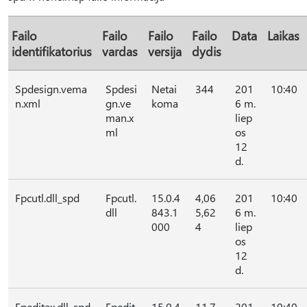
Failo
Failo
Failo
Failo
Data
Laikas
identifikatorius
vardas
versija
dydis
Spdesign.vema
Spdesi
Netai
344
201
10:40
n.xml
gn.ve
koma
6 m.
man.x
liep
ml
os
12
d.
Fpcutl.dll_spd
Fpcutl.
15.0.4
4,06
201
10:40
dll
843.1
5,62
6 m.
000
4
liep
os
12
d.
Fpeditax.dll_spd
Fpedit
15.0.4
11,7
201
10:40