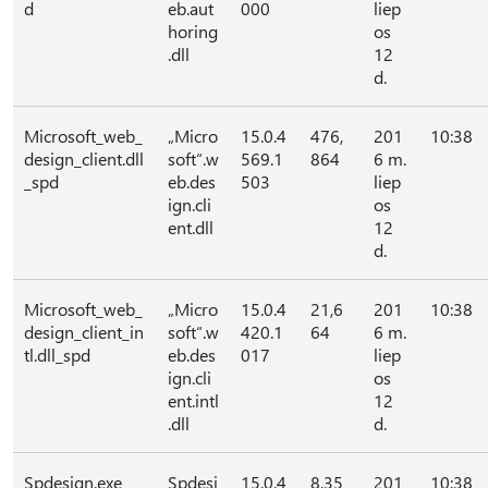
d
eb.aut
000
liep
horing
os
.dll
12
d.
Microsoft_web_
„Micro
15.0.4
476,
201
10:38
design_client.dll
soft“.w
569.1
864
6 m.
_spd
eb.des
503
liep
ign.cli
os
ent.dll
12
d.
Microsoft_web_
„Micro
15.0.4
21,6
201
10:38
design_client_in
soft“.w
420.1
64
6 m.
tl.dll_spd
eb.des
017
liep
ign.cli
os
ent.intl
12
.dll
d.
Spdesign.exe
Spdesi
15.0.4
8,35
201
10:38