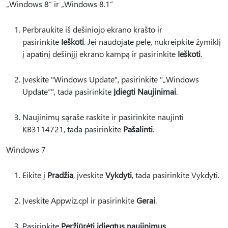
„Windows 8“ ir „Windows 8.1“
Perbraukite iš dešiniojo ekrano krašto ir
pasirinkite
Ieškoti
. Jei naudojate pelę, nukreipkite žymiklį
į apatinį dešinįjį ekrano kampą ir pasirinkite
Ieškoti
.
Įveskite "Windows Update", pasirinkite "„Windows
Update“", tada pasirinkite
Įdiegti Naujinimai
.
Naujinimų sąraše raskite ir pasirinkite naujinti
KB3114721, tada pasirinkite
Pašalinti
.
Windows 7
Eikite į
Pradžia
, įveskite
Vykdyti
, tada pasirinkite Vykdyti.
Įveskite Appwiz.cpl ir pasirinkite
Gerai
.
Pasirinkite
Peržiūrėti įdiegtus naujinimus
.