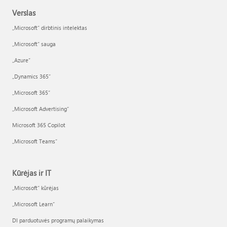
Verslas
„Microsoft“ dirbtinis intelektas
„Microsoft“ sauga
„Azure”
„Dynamics 365“
„Microsoft 365“
„Microsoft Advertising“
Microsoft 365 Copilot
„Microsoft Teams“
Kūrėjas ir IT
„Microsoft“ kūrėjas
„Microsoft Learn“
DI parduotuvės programų palaikymas