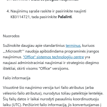
Naujinimų sąraše raskite ir pasirinkite naujinti
KB3114721, tada pasirinkite
Pašalinti
.
Nuorodos
Sužinokite daugiau apie standartinius
terminus
, kuriuos
„„Microsoft““ naudoja apibūdindama programinės įrangos
naujinimus.
"Office" sistemos technologijų centre
yra
naujausi administraciniai naujinimai ir strateginio diegimo
ištekliai, skirti visoms "Office" versijoms.
Failo informacija
Visuotinė šio naujinimo versija turi failo atributus (arba
vėlesnio failo atributus), nurodytus toliau pateiktoje lentelėje.
Šių failų datos ir laikai nurodyti pasauliniu koordinuotuoju
laiku (UTC). Peržiūrint failo informaciją, jis konvertuojamas į