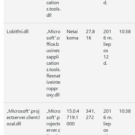
cation
d.
s.tools.
dll
Lobitfni.dll
„Micro
Netai
27,8
201
10:38
soft“.o
koma
16
6 m.
ffice.b
liep
usines
os
sappli
12
cation
d.
s.tools.
flexnat
iveinte
roppr
oxy.dll
„Microsoft“.proj
„Micro
15.0.4
341,
201
10:38
ectserver.client.l
soft“.p
719.1
272
6 m.
ocal.dll
rojects
000
liep
erver.c
os