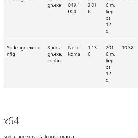
gn.exe
849.1
3,01
6 m.
000
6
liep
os
12
d.
Spdesign.exe.co
Spdesi
Netai
1,13
201
10:38
nfig
gn.exe.
koma
6
6 m.
config
liep
os
12
d.
x64
spd-x-none.msp failo informacija