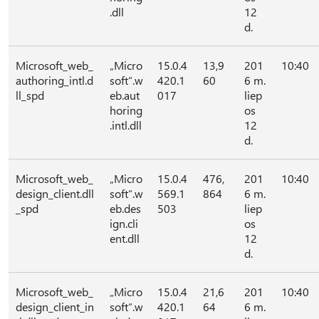
.dll
12
d.
Microsoft_web_
„Micro
15.0.4
13,9
201
10:40
authoring_intl.d
soft“.w
420.1
60
6 m.
ll_spd
eb.aut
017
liep
horing
os
.intl.dll
12
d.
Microsoft_web_
„Micro
15.0.4
476,
201
10:40
design_client.dll
soft“.w
569.1
864
6 m.
_spd
eb.des
503
liep
ign.cli
os
ent.dll
12
d.
Microsoft_web_
„Micro
15.0.4
21,6
201
10:40
design_client_in
soft“.w
420.1
64
6 m.