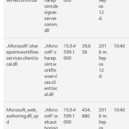
oint.de
os
signer.
12
server
d.
comm.
dll
„Microsoft“.shar
„Micro
15.0.4
39,6
201
10:40
epoint.workflow
soft“.s
599.1
56
6 m.
services.client.lo
harep
000
liep
cal.dll
oint.w
os
orkflo
12
wservi
d.
ces.cli
ent.loc
al.dll
Microsoft_web_
„Micro
15.0.4
434,
201
10:40
authoring.dll_sp
soft“.w
599.1
880
6 m.
d
eb.aut
000
liep
horing
os