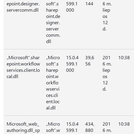
epoint.designer.
soft“.s
599.1
144
6 m.
servercomm.dll
harep
000
liep
oint.de
os
signer.
12
server
d.
comm.
dll
„Microsoft“.shar
„Micro
15.0.4
39,6
201
10:38
epoint.workflow
soft“.s
599.1
56
6 m.
services.client.lo
harep
000
liep
cal.dll
oint.w
os
orkflo
12
wservi
d.
ces.cli
ent.loc
al.dll
Microsoft_web_
„Micro
15.0.4
434,
201
10:38
authoring.dll_sp
soft“.w
599.1
880
6 m.