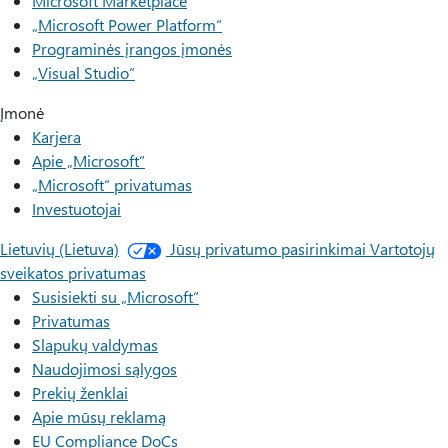
Microsoft Marketplace
„Microsoft Power Platform“
Programinės įrangos įmonės
„Visual Studio“
Įmonė
Karjera
Apie „Microsoft“
„Microsoft“ privatumas
Investuotojai
Lietuvių (Lietuva)
Jūsų privatumo pasirinkimai
Vartotojų
sveikatos privatumas
Susisiekti su „Microsoft“
Privatumas
Slapukų valdymas
Naudojimosi sąlygos
Prekių ženklai
Apie mūsų reklamą
EU Compliance DoCs