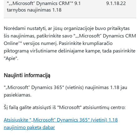
"„„Microsoft“ Dynamics CRM“" 9.1
9.1.18.22
tarnybos naujinimas 1.18
Norėdami nustatyti, ar jūsų organizacijoje buvo pritaikytas
šis naujinimas, patikrinkite savo "„„Microsoft“ Dynamics CRM
Online“" versijos numerį. Pasirinkite krumpliaračio
piktogramą viršutiniame dešiniajame kampe, tada pasirinkite
"Apie".
Naujinti informaciją
"„Microsoft“ Dynamics 365" (vietinis) naujinimas 1.18 jau
pasiekiamas.
Šį failą galite atsisiųsti iš "Microsoft" atsisiuntimų centro:
Atsisiųskite "„Microsoft“ Dynamics 365" (vietinį) 1.18
naujinimo paketą dabar