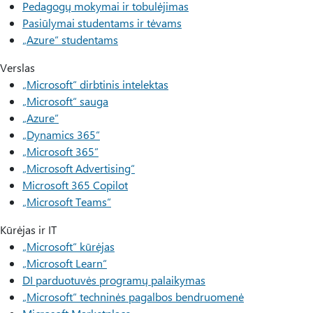
Pedagogų mokymai ir tobulėjimas
Pasiūlymai studentams ir tėvams
„Azure“ studentams
Verslas
„Microsoft“ dirbtinis intelektas
„Microsoft“ sauga
„Azure”
„Dynamics 365“
„Microsoft 365“
„Microsoft Advertising“
Microsoft 365 Copilot
„Microsoft Teams“
Kūrėjas ir IT
„Microsoft“ kūrėjas
„Microsoft Learn“
DI parduotuvės programų palaikymas
„Microsoft“ techninės pagalbos bendruomenė