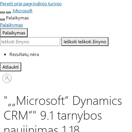
Pereiti prie pagrindinio turinio
Microsoft
Palaikymas
Palaikymas
Palaikymas
Ieškoti
Ieškoti žinyno
Rezultatų nėra
Atšaukti
Prisijunkite
prie
paskyros
"„„Microsoft“ Dynamics
CRM“" 9.1 tarnybos
naujinimas 1.18