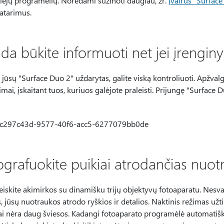
viejų programėlių. Norėdami sužinoti daugiau, žr.
Įvairūs "Surfac
atarimus.
ada būkite informuoti net jei įrengin
 jūsų "Surface Duo 2" uždarytas, galite viską kontroliuoti. Apžv
mai, įskaitant tuos, kuriuos galėjote praleisti. Prijungę "Surface
ografuokite puikiai atrodančias nuotr
iskite akimirkos su dinamišku trijų objektyvų fotoaparatu. Nesvarb
 jūsų nuotraukos atrodo ryškios ir detalios. Naktinis režimas užti
ai nėra daug šviesos. Kadangi fotoaparato programėlė automatiška