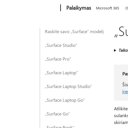
Microsoft
Palaikymas
Microsoft 365
O
„S
Raskite savo „Surface“ modelį
„Surface Studio“
Taik
„Surface Pro“
„Surface Laptop“
Pa
Ši
„Surface Laptop Studio“
įr
„Surface Laptop Go“
Atlikit
„Surface Go“
sulanks
skiria
„Surface Book“