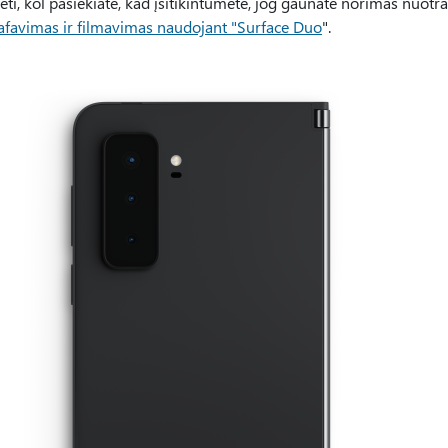
ėti, kol pasiekiate, kad įsitikintumėte, jog gaunate norimas nuot
afavimas ir filmavimas naudojant "Surface Duo
".