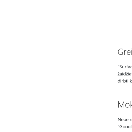
Gre
"Surfac
žaidži
dirbti 
Mok
Nebere
"Google