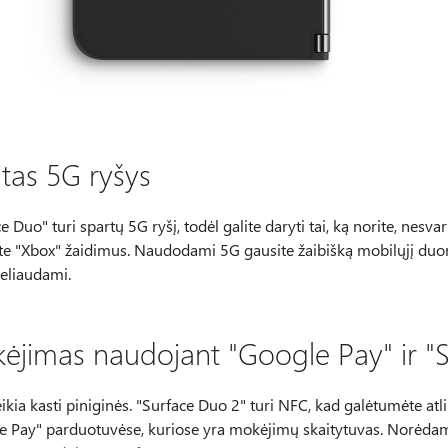
itas 5G ryšys
e Duo" turi spartų 5G ryšį, todėl galite daryti tai, ką norite, nesvar
ate "Xbox" žaidimus. Naudodami 5G gausite žaibišką mobilųjį duom
keliaudami.
ėjimas naudojant "Google Pay" ir "
ikia kasti piniginės. "Surface Duo 2" turi NFC, kad galėtumėte a
 Pay" parduotuvėse, kuriose yra mokėjimų skaitytuvas. Norėdami g