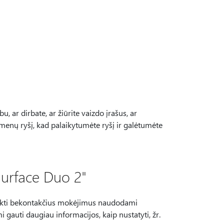
bu, ar dirbate, ar žiūrite vaizdo įrašus, ar
enų ryšį, kad palaikytumėte ryšį ir galėtumėte
Surface Duo 2"
tlikti bekontakčius mokėjimus naudodami
auti daugiau informacijos, kaip nustatyti, žr.