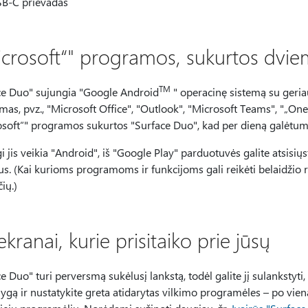
B-C prievadas
icrosoft“" programos, sukurtos dvi
TM
ce Duo" sujungia "Google Android
" operacinę sistemą su geri
as, pvz., "Microsoft Office", "Outlook", "Microsoft Teams", "„OneD
osoft“" programos sukurtos "Surface Duo", kad per dieną galėtum
 jis veikia "Android", iš "Google Play" parduotuvės galite atsisių
us. (Kai kurioms programoms ir funkcijoms gali reikėti belaidžio
ių.)
kranai, kurie prisitaiko prie jūsų
e Duo" turi perversmą sukėlusį lankstą, todėl galite jį sulankstyti, k
ygą ir nustatykite greta atidarytas vilkimo programėles – po vie