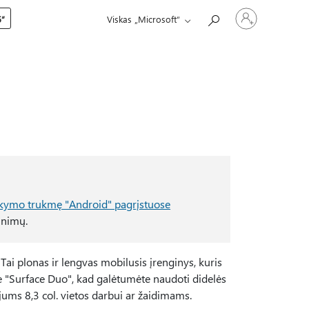
Prisijunkite
5“
Viskas „Microsoft“
prie
paskyros
ikymo trukmę "Android" pagrįstuose
inimų.
ai plonas ir lengvas mobilusis įrenginys, kuris
ite "Surface Duo", kad galėtumėte naudoti didelės
jums 8,3 col. vietos darbui ar žaidimams.