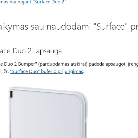
mas naudojant "Surface Duo 2
".
taikymas sau naudodami "Surface" p
face Duo 2" apsauga
e Duo 2 Bumper" (parduodamas atskirai) padeda apsaugoti įrenginį
i, žr.
"Surface Duo" buferio prijungimas
.