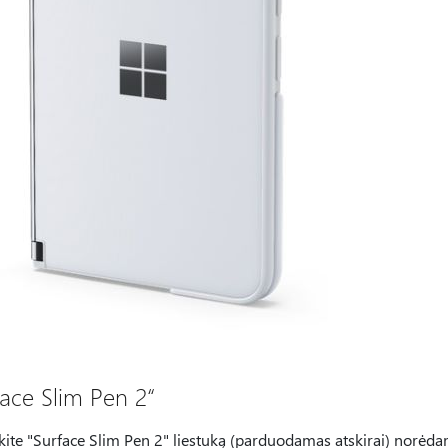
face Slim Pen 2“
te "Surface Slim Pen 2" liestuką (parduodamas atskirai) norėdami