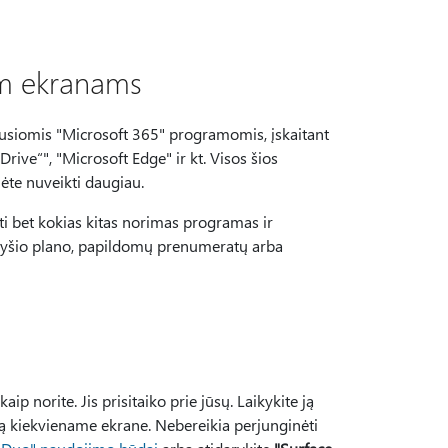
em ekranams
ausiomis "Microsoft 365" programomis, įskaitant
rive“", "Microsoft Edge" ir kt. Visos šios
ėte nuveikti daugiau.
sti bet kokias kitas norimas programas ir
 ryšio plano, papildomų prenumeratų arba
aip norite. Jis prisitaiko prie jūsų. Laikykite ją
ną kiekviename ekrane. Nebereikia perjunginėti