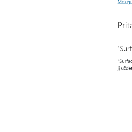
Mokėji
Pri
"Sur
"Surfac
jį uždėt