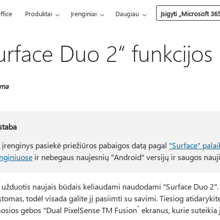
ffice
Produktai
Įrenginiai
Daugiau
Įsigyti „Microsoft 36
urface Duo 2“ funkcijos
oma
staba
s įrenginys pasiekė priežiūros pabaigos datą pagal
"Surface" pala
enginiuose
ir nebegaus naujesnių "Android" versijų ir saugos nauj
e užduotis naujais būdais keliaudami naudodami "Surface Duo 2". T
tomas, todėl visada galite jį pasiimti su savimi. Tiesiog atidaryk
"
mosios gebos "Dual PixelSense TM Fusion
ekranus, kurie suteikia 