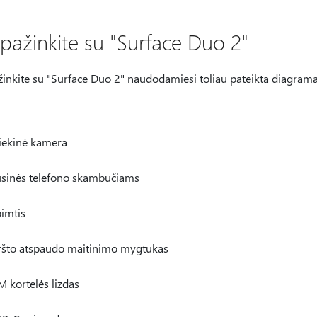
ipažinkite su "Surface Duo 2"
žinkite su "Surface Duo 2" naudodamiesi toliau pateikta diagrama
iekinė kamera
sinės telefono skambučiams
imtis
ršto atspaudo maitinimo mygtukas
M kortelės lizdas