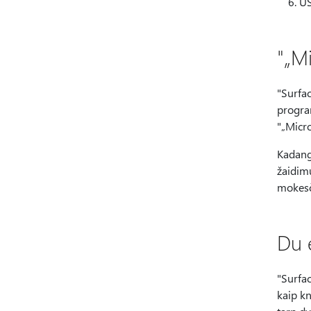
US
"„M
"Surfa
program
"„Micr
Kadangi
žaidim
mokesč
Du e
"Surfac
kaip kn