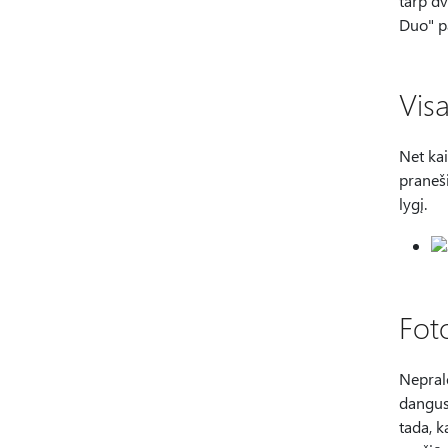
tarp d
Duo" p
Vis
Net kai
praneši
lygį.
Fot
Neprale
dangus,
tada, k