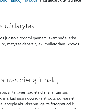
e Duo" naudojimo būdai
arba atidarykite
"Surface
ys uždarytas
algos juostoje rodomi gaunami skambučiai arba
 Duo", matysite dabartinį akumuliatoriaus įkrovos
aukas dieną ir naktį
u, ar tai šviesi saulėta diena, ar tamsus
krina, kad jūsų nuotrauka atrodys puikiai net ir
i aprėpia abu ekranus, galite fotografuoti ir