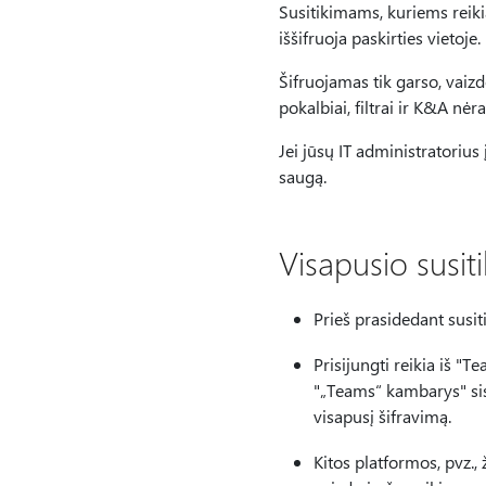
Susitikimams, kuriems reiki
iššifruoja paskirties vietoje.
Šifruojamas tik garso, vaizd
pokalbiai, filtrai ir K&A nėr
Jei jūsų IT administratorius
saugą.
Visapusio susit
Prieš prasidedant susiti
Prisijungti reikia iš 
"„Teams“ kambarys" sist
visapusį šifravimą.
Kitos platformos, pvz.,