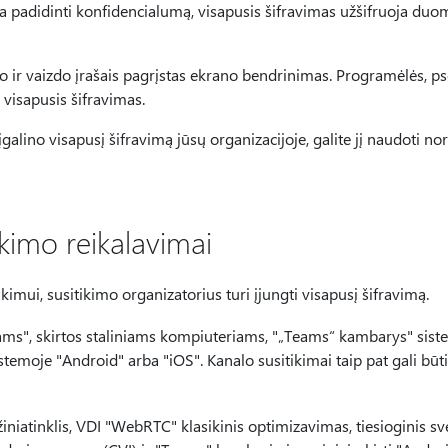
a padidinti konfidencialumą, visapusis šifravimas užšifruoja duome
o ir vaizdo įrašais pagrįstas ekrano bendrinimas. Programėlės, ps
a visapusis šifravimas.
 įgalino visapusį šifravimą jūsų organizacijoje, galite jį naudoti n
ikimo reikalavimai
kimui, susitikimo organizatorius turi įjungti visapusį šifravimą.
"Teams", skirtos staliniams kompiuteriams, "„Teams“ kambarys" si
emoje "Android" arba "iOS". Kanalo susitikimai taip pat gali būt
 žiniatinklis, VDI "WebRTC" klasikinis optimizavimas, tiesioginis s