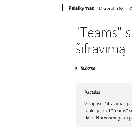
Microsoft
Palaikymas
Microsoft 365
O
"Teams" s
šifravimą
Taikoma
Pastaba
Visapusis šifravimas p
funkcijų, kad "Teams" s
dalis. Norėdami gauti p