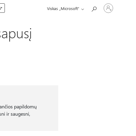
Prisijunkite
5“
Viskas „Microsoft“
prie
paskyros
sapusį
iančios papildomų
ni ir saugesni,