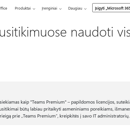
ffice
Produktai
Įrenginiai
Daugiau
Įsigyti „Microsoft 36
usitikimuose naudoti vi
asiekiamas kaip "Teams Premium" – papildomos licencijos, suteik
usitikimai būtų labiau pritaikyti asmeniniams poreikiams, išmanes
rieigą prie „Teams Premium“, kreipkitės į savo IT administratorių.