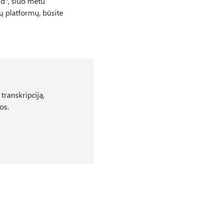
id", šiuo metu
ių platformų, būsite
transkripciją,
os.