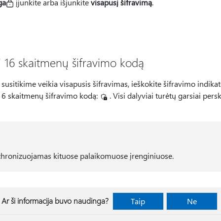
ga
įjunkite arba išjunkite
visapusį šifravimą
.
sį 16 skaitmenų šifravimo kodą
susitikime veikia visapusis šifravimas, ieškokite šifravimo indikator
16 skaitmenų šifravimo kodą:
. Visi dalyviai turėtų garsiai perska
chronizuojamas kituose palaikomuose įrenginiuose.
Ar ši informacija buvo naudinga?
Taip
Ne