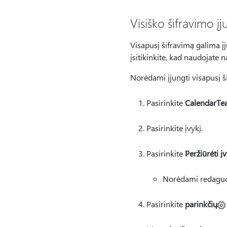
Visiško šifravimo į
Visapusį šifravimą galima įj
įsitikinkite, kad naudojate 
Norėdami įjungti visapusį š
Pasirinkite
CalendarTe
Pasirinkite įvykį.
Pasirinkite
Peržiūrėti įv
Norėdami redaguot
Pasirinkite
parinkčių