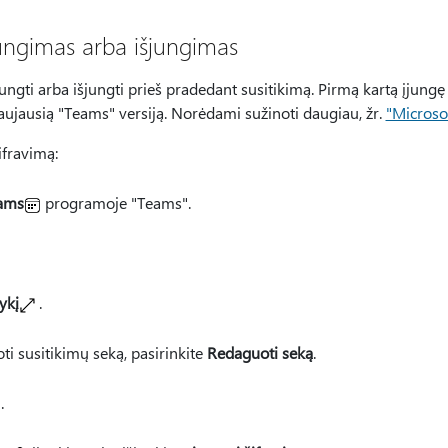
jungimas arba išjungimas
ungti arba išjungti prieš pradedant susitikimą. Pirmą kartą įjungę
naujausią "Teams" versiją. Norėdami sužinoti daugiau, žr.
"Microso
ifravimą:
ams
programoje "Teams".
ykį
.
i susitikimų seką, pasirinkite
Redaguoti seką
.
.