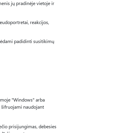
nis jų pradinėje vietoje ir
eudoportretai, reakcijos,
orėdami padidinti susitikimų
stemoje "Windows" arba
i šifruojami naudojant
večio prisijungimas, debesies