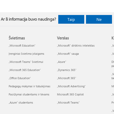
Ar ši informacija buvo naudinga?
Taip
Ne
Švietimas
Verslas
K
„Microsoft Education“
„Microsoft“ dirbtinis intelektas
„M
Įrenginiai švietimo įstaigoms
„Microsoft“ sauga
„M
„Microsoft Teams“ švietimui
„Azure”
D
p
„Microsoft 365 Education“
„Dynamics 365“
„M
„Office Education“
„Microsoft 365“
b
Pedagogų mokymai ir tobulėjimas
„Microsoft Advertising“
M
Pasiūlymai studentams ir tėvams
Microsoft 365 Copilot
„M
„Azure“ studentams
„Microsoft Teams“
P
„V