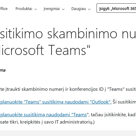
ffice
Produktai
Įrenginiai
Daugiau
Įsigyti „Microsoft 36
sitikimo skambinimo nu
icrosoft Teams"
oma
ite įtraukti skambinimo numerį ir konferencijos ID į "Teams" susiti
planuokite "Teams" susitikimą naudodami "Outlook".
Ši susitiki
planuokite susitikimą naudodami "Teams
", tačiau įsitikinkite, k
sate tikri, kreipkitės į savo IT administratorių.)