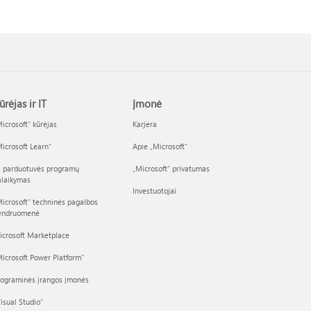
ūrėjas ir IT
Įmonė
icrosoft“ kūrėjas
Karjera
icrosoft Learn“
Apie „Microsoft“
I parduotuvės programų
„Microsoft“ privatumas
alaikymas
Investuotojai
icrosoft“ techninės pagalbos
endruomenė
icrosoft Marketplace
icrosoft Power Platform“
rograminės įrangos įmonės
isual Studio“