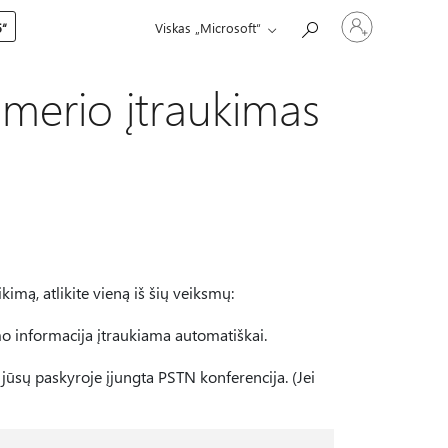
Prisijunkite
5“
Viskas „Microsoft“
prie
paskyros
merio įtraukimas
kimą, atlikite vieną iš šių veiksmų:
mo informacija įtraukiama automatiškai.
ad jūsų paskyroje įjungta PSTN konferencija. (Jei