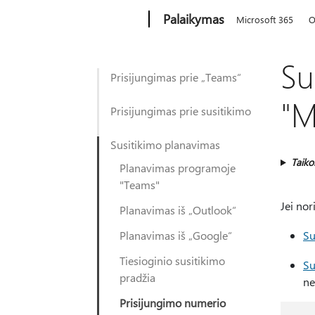
Microsoft
Palaikymas
Microsoft 365
O
Su
Prisijungimas prie „Teams“
"M
Prisijungimas prie susitikimo
Susitikimo planavimas
Taik
Planavimas programoje
"Teams"
Jei nor
Planavimas iš „Outlook“
Planavimas iš „Google“
Su
Tiesioginio susitikimo
Su
pradžia
ne
Prisijungimo numerio