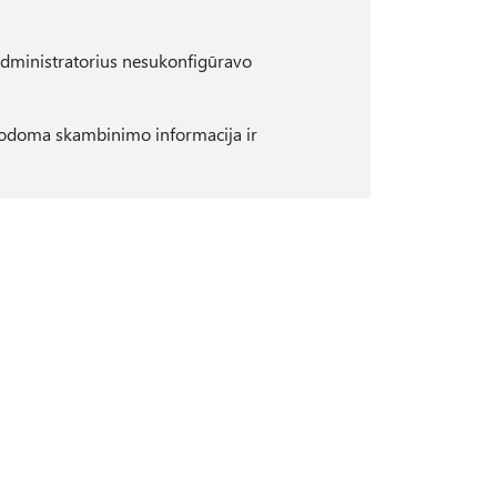
 administratorius nesukonfigūravo
ų rodoma skambinimo informacija ir