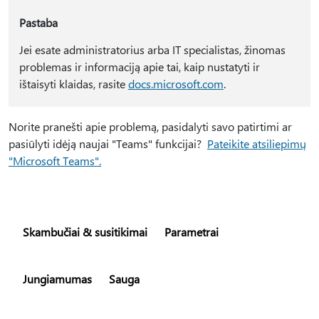
Pastaba
Jei esate administratorius arba IT specialistas, žinomas
problemas ir informaciją apie tai, kaip nustatyti ir
ištaisyti klaidas, rasite
docs.microsoft.com
.
Norite pranešti apie problemą, pasidalyti savo patirtimi ar
pasiūlyti idėją naujai "Teams" funkcijai?
Pateikite atsiliepimų
"Microsoft Teams".
Skambučiai & susitikimai
Parametrai
Jungiamumas
Sauga