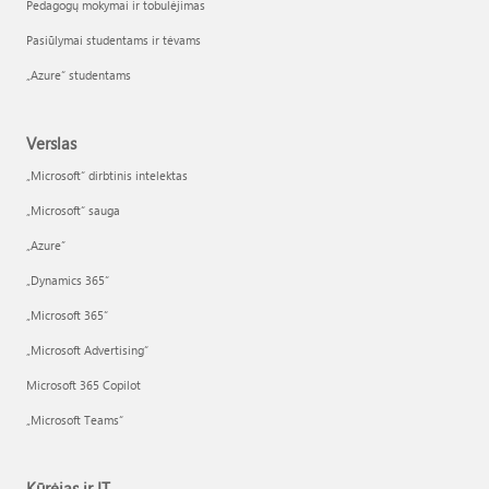
Pedagogų mokymai ir tobulėjimas
Pasiūlymai studentams ir tėvams
„Azure“ studentams
Verslas
„Microsoft“ dirbtinis intelektas
„Microsoft“ sauga
„Azure”
„Dynamics 365“
„Microsoft 365“
„Microsoft Advertising“
Microsoft 365 Copilot
„Microsoft Teams“
Kūrėjas ir IT