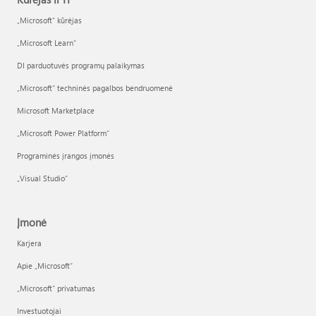
„Microsoft“ kūrėjas
„Microsoft Learn“
DI parduotuvės programų palaikymas
„Microsoft“ techninės pagalbos bendruomenė
Microsoft Marketplace
„Microsoft Power Platform“
Programinės įrangos įmonės
„Visual Studio“
Įmonė
Karjera
Apie „Microsoft“
„Microsoft“ privatumas
Investuotojai