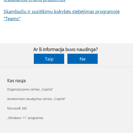
Skambučių ir susitikimų kokybės stebėjimas programoje
"Teams"
Ar ši informacija buvo naudinga?
Taip
Ne
Kas nauja
Organizacijoms skirtas „Copilot“
Asmeniniam naudojimui skirtas „Copilot“
Microsoft 365
„Windows 11“ programos