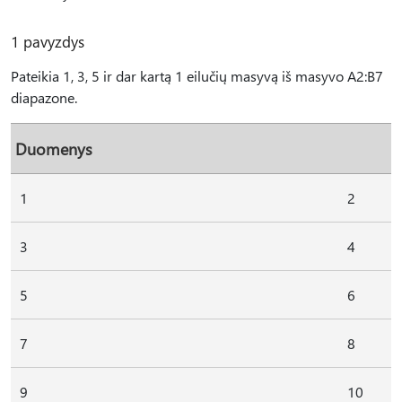
1 pavyzdys
Pateikia 1, 3, 5 ir dar kartą 1 eilučių masyvą iš masyvo A2:B7
diapazone.
Duomenys
1
2
3
4
5
6
7
8
9
10