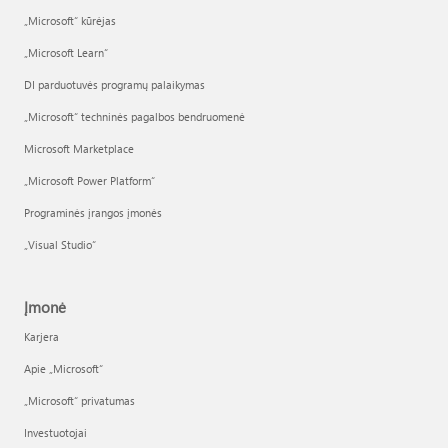
„Microsoft“ kūrėjas
„Microsoft Learn“
DI parduotuvės programų palaikymas
„Microsoft“ techninės pagalbos bendruomenė
Microsoft Marketplace
„Microsoft Power Platform“
Programinės įrangos įmonės
„Visual Studio“
Įmonė
Karjera
Apie „Microsoft“
„Microsoft“ privatumas
Investuotojai