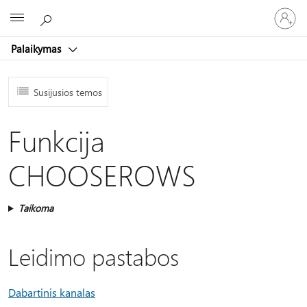
Prisijunk
Microsoft
prie
paskyro
Palaikymas
Susijusios temos
Funkcija
CHOOSEROWS
Taikoma
Leidimo pastabos
Dabartinis kanalas