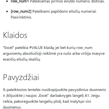
row_num1
Pateikiamas pirmos eilutės numeris. Būtinas.
[row_num2]
Pateikiami papildomi eilučių numeriai.
Pasirinktinis.
Klaidos
"Excel" pateikia #VALUE klaidą, jei bet kurių row_num
argumentų absoliučioji reikšmė yra nulis arba viršija masyve
esančių eilučių skaičių.
Pavyzdžiai
Iš pateiktosios lentelės nusikopijuokite pavyzdinius duomenis
ir įklijuokite į naujos „Excel“ darbaknygės langelį A1. Jeigu
reikia, pakoreguokite langelių plotį, kad matytųsi visi
duomenys.