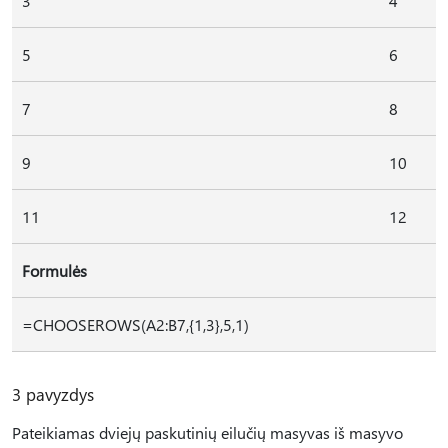
3
4
5
6
7
8
9
10
11
12
Formulės
=CHOOSEROWS(A2:B7,{1,3},5,1)
3 pavyzdys
Pateikiamas dviejų paskutinių eilučių masyvas iš masyvo