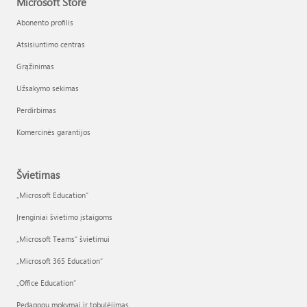
Microsoft Store
Abonento profilis
Atsisiuntimo centras
Grąžinimas
Užsakymo sekimas
Perdirbimas
Komercinės garantijos
Švietimas
„Microsoft Education“
Įrenginiai švietimo įstaigoms
„Microsoft Teams“ švietimui
„Microsoft 365 Education“
„Office Education“
Pedagogų mokymai ir tobulėjimas