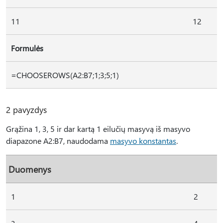
11
12
Formulės
=CHOOSEROWS(A2:B7;1;3;5;1)
2 pavyzdys
Grąžina 1, 3, 5 ir dar kartą 1 eilučių masyvą iš masyvo
diapazone A2:B7, naudodama
masyvo konstantas
.
Duomenys
1
2