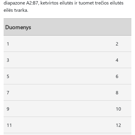
diapazone A2:B7, ketvirtos eilutės ir tuomet trečios eilutės
eilės tvarka.
Duomenys
1
2
3
4
5
6
7
8
9
10
11
12