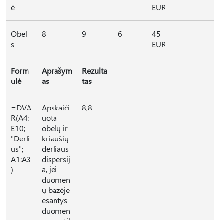
ė
EUR
Obeli
8
9
6
45
s
EUR
Form
Aprašym
Rezulta
ulė
as
tas
=DVA
Apskaiči
8,8
R(A4:
uota
E10;
obelų ir
"Derli
kriaušių
us";
derliaus
A1:A3
dispersij
)
a, jei
duomen
ų bazėje
esantys
duomen