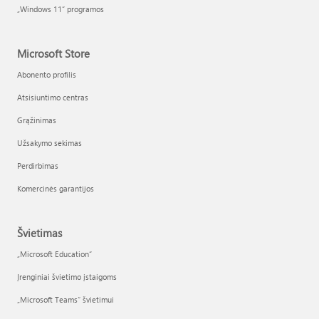
„Windows 11“ programos
Microsoft Store
Abonento profilis
Atsisiuntimo centras
Grąžinimas
Užsakymo sekimas
Perdirbimas
Komercinės garantijos
Švietimas
„Microsoft Education“
Įrenginiai švietimo įstaigoms
„Microsoft Teams“ švietimui