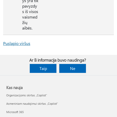
ys yra tik
pavyzdy
s iš visos
vaismed
žių
aibės.
Puslapio viršus
Ar ši informacija buvo naudinga?
Taip
Ne
Kas nauja
Organizacijoms skirtas „Copilot“
Asmeniniam naudojimui skirtas „Copilot“
Microsoft 365