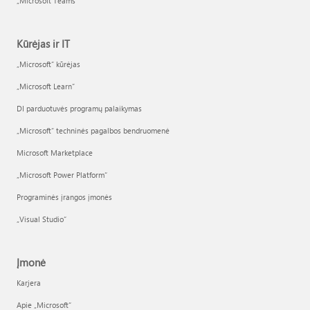
„Microsoft Teams“
Kūrėjas ir IT
„Microsoft“ kūrėjas
„Microsoft Learn“
DI parduotuvės programų palaikymas
„Microsoft“ techninės pagalbos bendruomenė
Microsoft Marketplace
„Microsoft Power Platform“
Programinės įrangos įmonės
„Visual Studio“
Įmonė
Karjera
Apie „Microsoft“