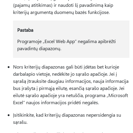
(pajamų atitikimas) ir naudoti šį pavadinimą kaip
kriterijų argumentą duomenų bazės funkcijose.
Pastaba
Programoje „Excel Web App“ negalima apibrėžti
pavadintų diapazonų.
Nors kriterijų diapazonas gali būti įdėtas bet kurioje
darbalapio vietoje, nedėkite jo sąrašo apačioje. Jei į
sąrašą įtrauksite daugiau informacijos, nauja informacija
bus įrašyta į pirmąją eilutę, esančią sąrašo apačioje. Jei
eilutė sąrašo apačioje yra netuščia, programa „Microsoft
Excel“ naujos informacijos pridėti negalės.
Įsitikinkite, kad kriterijų diapazonas nepersidengia su
sąrašu.