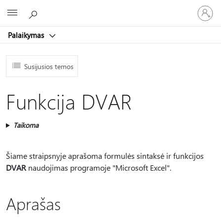
Prisijunk
Microsoft
prie
paskyro
Palaikymas
Susijusios temos
Funkcija DVAR
Taikoma
Šiame straipsnyje aprašoma formulės sintaksė ir funkcijos
DVAR
naudojimas programoje "Microsoft Excel".
Aprašas