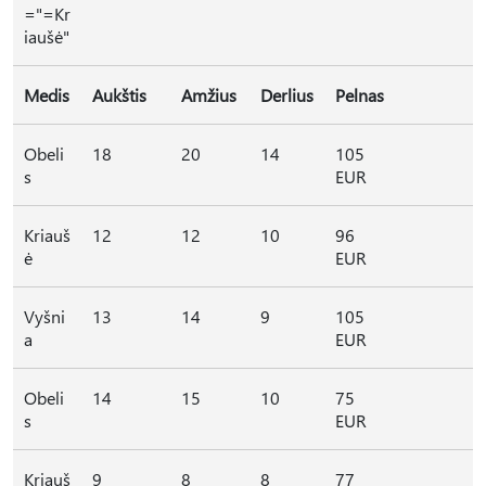
="=Kr
iaušė"
Medis
Aukštis
Amžius
Derlius
Pelnas
Obeli
18
20
14
105
s
EUR
Kriauš
12
12
10
96
ė
EUR
Vyšni
13
14
9
105
a
EUR
Obeli
14
15
10
75
s
EUR
Kriauš
9
8
8
77