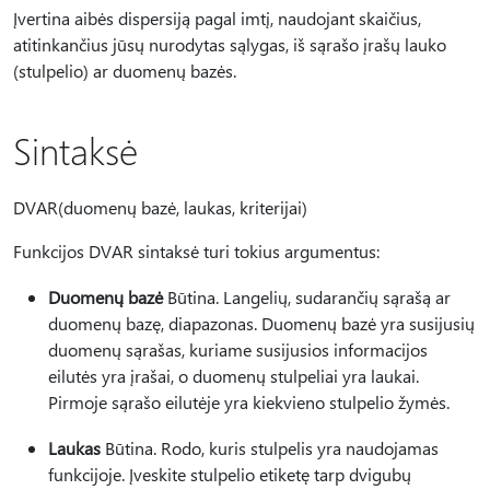
Įvertina aibės dispersiją pagal imtį, naudojant skaičius,
atitinkančius jūsų nurodytas sąlygas, iš sąrašo įrašų lauko
(stulpelio) ar duomenų bazės.
Sintaksė
DVAR(duomenų bazė, laukas, kriterijai)
Funkcijos DVAR sintaksė turi tokius argumentus:
Duomenų bazė
Būtina. Langelių, sudarančių sąrašą ar
duomenų bazę, diapazonas. Duomenų bazė yra susijusių
duomenų sąrašas, kuriame susijusios informacijos
eilutės yra įrašai, o duomenų stulpeliai yra laukai.
Pirmoje sąrašo eilutėje yra kiekvieno stulpelio žymės.
Laukas
Būtina. Rodo, kuris stulpelis yra naudojamas
funkcijoje. Įveskite stulpelio etiketę tarp dvigubų