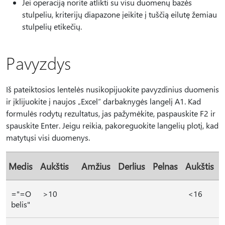
Jei operaciją norite atlikti su visu duomenų bazės
stulpeliu, kriterijų diapazone įeikite į tuščią eilutę žemiau
stulpelių etikečių.
Pavyzdys
Iš pateiktosios lentelės nusikopijuokite pavyzdinius duomenis
ir įklijuokite į naujos „Excel“ darbaknygės langelį A1. Kad
formulės rodytų rezultatus, jas pažymėkite, paspauskite F2 ir
spauskite Enter. Jeigu reikia, pakoreguokite langelių plotį, kad
matytųsi visi duomenys.
Medis
Aukštis
Amžius
Derlius
Pelnas
Aukštis
="=O
>10
<16
belis"