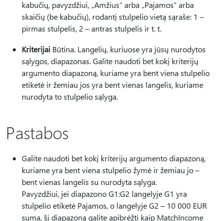
kabučių, pavyzdžiui, „Amžius“ arba „Pajamos“ arba
skaičių (be kabučių), rodantį stulpelio vietą sąraše: 1 –
pirmas stulpelis, 2 – antras stulpelis ir t. t.
Kriterijai
Būtina. Langelių, kuriuose yra jūsų nurodytos
sąlygos, diapazonas. Galite naudoti bet kokį kriterijų
argumento diapazoną, kuriame yra bent viena stulpelio
etiketė ir žemiau jos yra bent vienas langelis, kuriame
nurodyta to stulpelio sąlyga.
Pastabos
Galite naudoti bet kokį kriterijų argumento diapazoną,
kuriame yra bent viena stulpelio žymė ir žemiau jo –
bent vienas langelis su nurodyta sąlyga.
Pavyzdžiui, jei diapazono G1:G2 langelyje G1 yra
stulpelio etiketė Pajamos, o langelyje G2 – 10 000 EUR
suma, šį diapazoną galite apibrėžti kaip MatchIncome