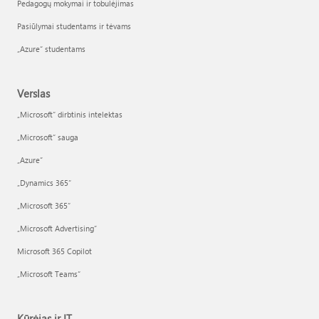
Pedagogų mokymai ir tobulėjimas
Pasiūlymai studentams ir tėvams
„Azure“ studentams
Verslas
„Microsoft“ dirbtinis intelektas
„Microsoft“ sauga
„Azure”
„Dynamics 365“
„Microsoft 365“
„Microsoft Advertising“
Microsoft 365 Copilot
„Microsoft Teams“
Kūrėjas ir IT