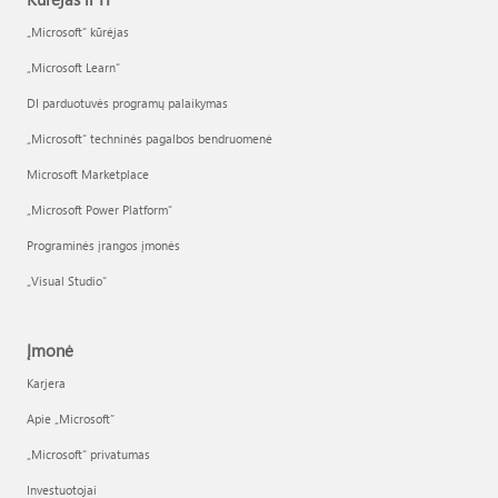
„Microsoft“ kūrėjas
„Microsoft Learn“
DI parduotuvės programų palaikymas
„Microsoft“ techninės pagalbos bendruomenė
Microsoft Marketplace
„Microsoft Power Platform“
Programinės įrangos įmonės
„Visual Studio“
Įmonė
Karjera
Apie „Microsoft“
„Microsoft“ privatumas
Investuotojai