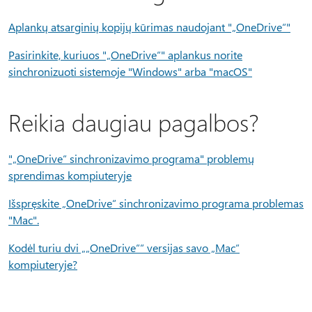
Aplankų atsarginių kopijų kūrimas naudojant "„OneDrive“"
Pasirinkite, kuriuos "„OneDrive“" aplankus norite
sinchronizuoti sistemoje "Windows" arba "macOS"
Reikia daugiau pagalbos?
"„OneDrive“ sinchronizavimo programa" problemų
sprendimas kompiuteryje
Išspręskite „OneDrive“ sinchronizavimo programa problemas
"Mac".
Kodėl turiu dvi „„OneDrive““ versijas savo „Mac“
kompiuteryje?