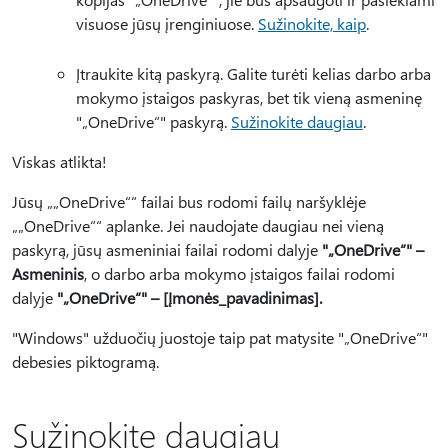
visuose jūsų įrenginiuose.
Sužinokite, kaip
.
Įtraukite kitą paskyrą. Galite turėti kelias darbo arba
mokymo įstaigos paskyras, bet tik vieną asmeninę
"„OneDrive“" paskyrą.
Sužinokite daugiau
.
Viskas atlikta!
Jūsų „„OneDrive““ failai bus rodomi failų naršyklėje
„„OneDrive““ aplanke. Jei naudojate daugiau nei vieną
paskyrą, jūsų asmeniniai failai rodomi dalyje
"„OneDrive“" –
Asmeninis
, o darbo arba mokymo įstaigos failai rodomi
dalyje
"„OneDrive“" – [Įmonės_pavadinimas].
"Windows" užduočių juostoje taip pat matysite "„OneDrive“"
debesies piktogramą.
Sužinokite daugiau