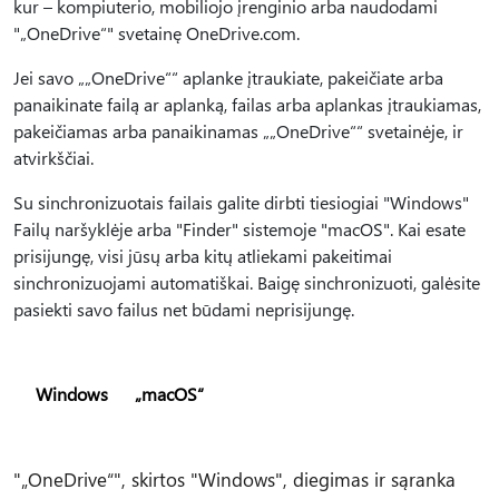
kur – kompiuterio, mobiliojo įrenginio arba naudodami
"„OneDrive“" svetainę OneDrive.com.
Jei savo „„OneDrive““ aplanke įtraukiate, pakeičiate arba
panaikinate failą ar aplanką, failas arba aplankas įtraukiamas,
pakeičiamas arba panaikinamas „„OneDrive““ svetainėje, ir
atvirkščiai.
Su sinchronizuotais failais galite dirbti tiesiogiai "Windows"
Failų naršyklėje arba "Finder" sistemoje "macOS". Kai esate
prisijungę, visi jūsų arba kitų atliekami pakeitimai
sinchronizuojami automatiškai. Baigę sinchronizuoti, galėsite
pasiekti savo failus net būdami neprisijungę.
Windows
„macOS“
"„OneDrive“", skirtos "Windows", diegimas ir sąranka