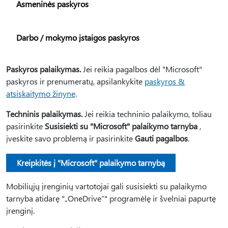
Asmeninės paskyros
Darbo / mokymo įstaigos paskyros
Paskyros palaikymas.
Jei reikia pagalbos dėl "Microsoft"
paskyros ir prenumeratų, apsilankykite
paskyros &
atsiskaitymo žinyne
.
Techninis palaikymas.
Jei reikia techninio palaikymo, toliau
pasirinkite
Susisiekti su "Microsoft" palaikymo tarnyba
,
įveskite savo problemą ir pasirinkite
Gauti pagalbos
.
Kreipkitės į "Microsoft" palaikymo tarnybą
Mobiliųjų įrenginių vartotojai gali susisiekti su palaikymo
tarnyba atidarę "„OneDrive“" programėlę ir švelniai papurtę
įrenginį.