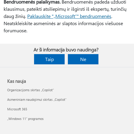
Bendruomenės palaikymas.
Bendruomenės padeda užduoti
klausimus, pateikti atsiliepimų ir išgirsti iš ekspertų, turinčių
daug žinių.
Paklauskite "„Microsoft“" bendruomenės
.
Neatskleiskite asmeninės ar slaptos informacijos viešuose
forumuose.
Ar ši informacija buvo naudinga?
Taip
Ne
Kas nauja
Organizacijoms skirtas „Copilot“
Asmeniniam naudojimui skirtas „Copilot“
Microsoft 365
„Windows 11“ programos