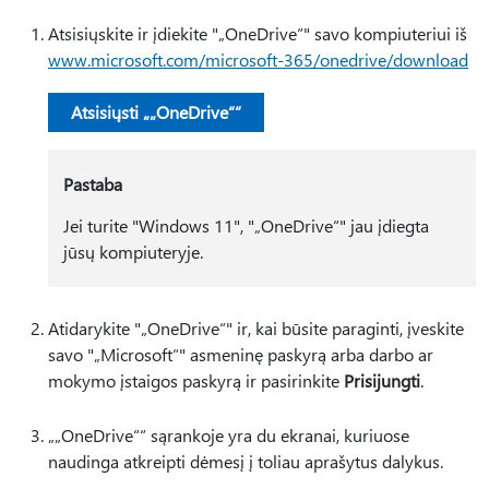
Atsisiųskite ir įdiekite "„OneDrive“" savo kompiuteriui iš
www.microsoft.com/microsoft-365/onedrive/download
Atsisiųsti „„OneDrive““
Pastaba
Jei turite "Windows 11", "„OneDrive“" jau įdiegta
jūsų kompiuteryje.
Atidarykite "„OneDrive“" ir, kai būsite paraginti, įveskite
savo "„Microsoft“" asmeninę paskyrą arba darbo ar
mokymo įstaigos paskyrą ir pasirinkite
Prisijungti
.
„„OneDrive““ sąrankoje yra du ekranai, kuriuose
naudinga atkreipti dėmesį į toliau aprašytus dalykus.