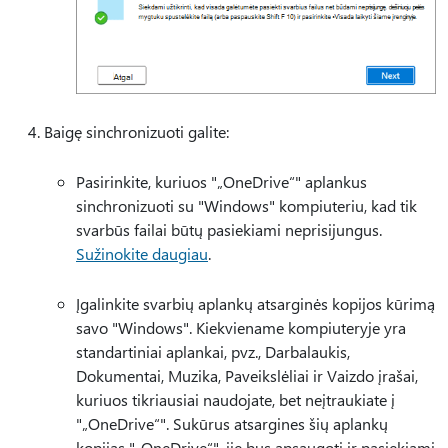
Baigę sinchronizuoti galite:
Pasirinkite, kuriuos "„OneDrive“" aplankus
sinchronizuoti su "Windows" kompiuteriu, kad tik
svarbūs failai būtų pasiekiami neprisijungus.
Sužinokite daugiau
.
Įgalinkite svarbių aplankų atsarginės kopijos kūrimą
savo "Windows". Kiekviename kompiuteryje yra
standartiniai aplankai, pvz., Darbalaukis,
Dokumentai, Muzika, Paveikslėliai ir Vaizdo įrašai,
kuriuos tikriausiai naudojate, bet neįtraukiate į
"„OneDrive“". Sukūrus atsargines šių aplankų
kopijas "„OneDrive“", jie bus apsaugoti ir pasiekiami