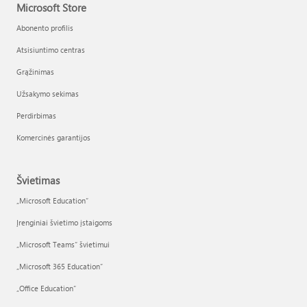
Microsoft Store
Abonento profilis
Atsisiuntimo centras
Grąžinimas
Užsakymo sekimas
Perdirbimas
Komercinės garantijos
Švietimas
„Microsoft Education“
Įrenginiai švietimo įstaigoms
„Microsoft Teams“ švietimui
„Microsoft 365 Education“
„Office Education“