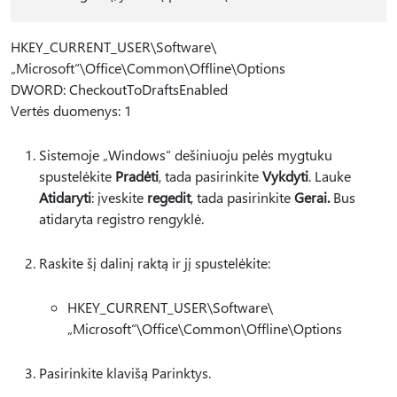
HKEY_CURRENT_USER\Software\
„Microsoft“\Office\Common\Offline\Options
DWORD: CheckoutToDraftsEnabled
Vertės duomenys: 1
Sistemoje „Windows“ dešiniuoju pelės mygtuku
spustelėkite
Pradėti
, tada pasirinkite
Vykdyti
. Lauke
Atidaryti
: įveskite
regedit
, tada pasirinkite
Gerai.
Bus
atidaryta registro rengyklė.
Raskite šį dalinį raktą ir jį spustelėkite:
HKEY_CURRENT_USER\Software\
„Microsoft“\Office\Common\Offline\Options
Pasirinkite klavišą Parinktys.