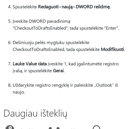
Spustelėkite
Redaguoti
>
naują
>
DWORD reikšmę
.
Įveskite DWORD pavadinimą
"CheckoutToDraftsEnabled", tada spustelėkite "Enter".
Dešiniuoju pelės mygtuku spustelėkite
CheckoutToDraftsEnabled, tada spustelėkite
Modifikuoti
.
Lauke Value data
įveskite 1, kad įgalintumėte registro
įrašą, ir spustelėkite
Gerai
.
Uždarykite registro rengyklę ir paleiskite „Outlook“ iš
naujo.
Daugiau išteklių