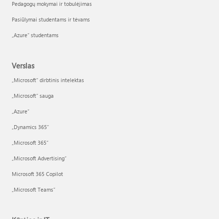
Pedagogų mokymai ir tobulėjimas
Pasiūlymai studentams ir tėvams
„Azure“ studentams
Verslas
„Microsoft“ dirbtinis intelektas
„Microsoft“ sauga
„Azure”
„Dynamics 365“
„Microsoft 365“
„Microsoft Advertising“
Microsoft 365 Copilot
„Microsoft Teams“