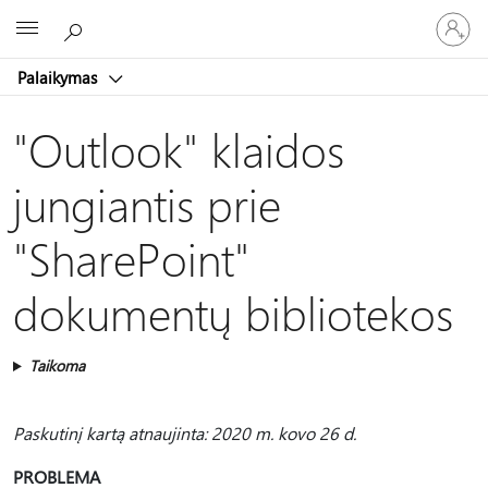
Prisijunk
Microsoft
prie
paskyro
Palaikymas
"Outlook" klaidos
jungiantis prie
"SharePoint"
dokumentų bibliotekos
Taikoma
Paskutinį kartą atnaujinta: 2020 m. kovo 26 d.
PROBLEMA