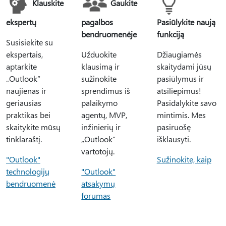
Klauskite
Gaukite
ekspertų
pagalbos
Pasiūlykite naują
bendruomenėje
funkciją
Susisiekite su
ekspertais,
Užduokite
Džiaugiamės
aptarkite
klausimą ir
skaitydami jūsų
„Outlook“
sužinokite
pasiūlymus ir
naujienas ir
sprendimus iš
atsiliepimus!
geriausias
palaikymo
Pasidalykite savo
praktikas bei
agentų, MVP,
mintimis. Mes
skaitykite mūsų
inžinierių ir
pasiruošę
tinklaraštį.
„Outlook“
išklausyti.
vartotojų.
"Outlook"
Sužinokite, kaip
technologijų
"Outlook"
bendruomenė
atsakymų
forumas