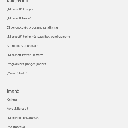
Kūrėjas ir IT
„Microsoft“ kūrėjas
„Microsoft Learn“
DI parduotuvės programų palaikymas
„Microsoft“ techninės pagalbos bendruomenė
Microsoft Marketplace
„Microsoft Power Platform“
Programinės įrangos įmonės
„Visual Studio“
Įmonė
Karjera
Apie „Microsoft“
„Microsoft“ privatumas
Investuotojai