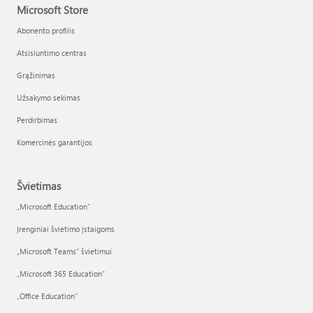
Microsoft Store
Abonento profilis
Atsisiuntimo centras
Grąžinimas
Užsakymo sekimas
Perdirbimas
Komercinės garantijos
Švietimas
„Microsoft Education“
Įrenginiai švietimo įstaigoms
„Microsoft Teams“ švietimui
„Microsoft 365 Education“
„Office Education“