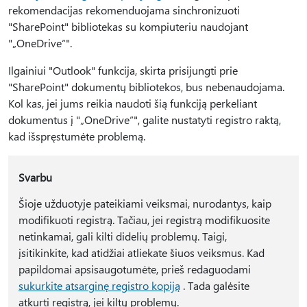
rekomendacijas rekomenduojama sinchronizuoti
"SharePoint" bibliotekas su kompiuteriu naudojant
"„OneDrive“".
Ilgainiui "Outlook" funkcija, skirta prisijungti prie
"SharePoint" dokumentų bibliotekos, bus nebenaudojama.
Kol kas, jei jums reikia naudoti šią funkciją perkeliant
dokumentus į "„OneDrive“", galite nustatyti registro raktą,
kad išspręstumėte problemą.
Svarbu
Šioje užduotyje pateikiami veiksmai, nurodantys, kaip
modifikuoti registrą. Tačiau, jei registrą modifikuosite
netinkamai, gali kilti didelių problemų. Taigi,
įsitikinkite, kad atidžiai atliekate šiuos veiksmus. Kad
papildomai apsisaugotumėte, prieš redaguodami
sukurkite atsarginę registro kopiją
. Tada galėsite
atkurti registrą, jei kiltų problemų.