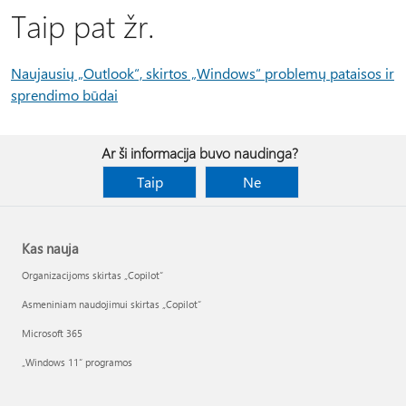
Taip pat žr.
Naujausių „Outlook“, skirtos „Windows“ problemų pataisos ir
sprendimo būdai
Ar ši informacija buvo naudinga?
Taip
Ne
Kas nauja
Organizacijoms skirtas „Copilot“
Asmeniniam naudojimui skirtas „Copilot“
Microsoft 365
„Windows 11“ programos