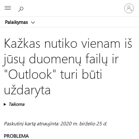
Prisijunk
Microsoft
prie
paskyro
Palaikymas
Kažkas nutiko vienam iš
jūsų duomenų failų ir
"Outlook" turi būti
uždaryta
Taikoma
Paskutinį kartą atnaujinta: 2020 m. birželio 25 d.
PROBLEMA