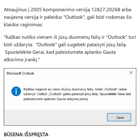
Atnaujinus į 2005 komponavimo versiją 12827.20268 arba
naujesnę versiją ir paleidus "Outlook", gali būti rodomas šis
klaidos raginimas:
"Kažkas nutiko vienam iš jūsų duomenų failų ir "Outlook" turi
būti uždaryta. "Outlook" gali sugebėti pataisyti jūsų failą.
Spustelėkite Gerai, kad paleistumėte aplanko Gauta
atkūrimo įrankį."
BŪSENA: IŠSPRĘSTA