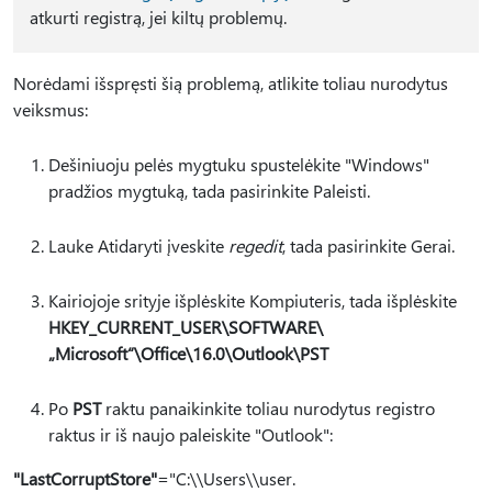
atkurti registrą, jei kiltų problemų.
Norėdami išspręsti šią problemą, atlikite toliau nurodytus
veiksmus:
Dešiniuoju pelės mygtuku spustelėkite "Windows"
pradžios mygtuką, tada pasirinkite Paleisti.
Lauke Atidaryti įveskite
regedit
, tada pasirinkite Gerai.
Kairiojoje srityje išplėskite Kompiuteris, tada išplėskite
HKEY_CURRENT_USER\SOFTWARE\
„Microsoft“\Office\16.0\Outlook\PST
Po
PST
raktu panaikinkite toliau nurodytus registro
raktus ir iš naujo paleiskite "Outlook":
"LastCorruptStore"
="C:\\Users\\user.