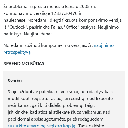
Ši problema išspręsta mėnesio kanalo 2005 m.
komponavimo versijoje 12827.20470 ir
naujesnėse. Norėdami įdiegti fiksuotą komponavimo versiją
iš "Outlook", pasirinkite Failas, "Office" paskyra, Naujinimo
parinktys, Naujinti dabar.
Norėdami sužinoti komponavimo versijas, žr.
naujinimo
retrospektyvą
.
SPRENDIMO BŪDAS
Svarbu
Šioje užduotyje pateikiami veiksmai, nurodantys, kaip
modifikuoti registrą. Tačiau, jei registrą modifikuosite
netinkamai, gali kilti didelių problemų. Taigi,
įsitikinkite, kad atidžiai atliekate šiuos veiksmus. Kad
papildomai apsisaugotumėte, prieš redaguodami
sukurkite atsarginę registro kopiją
. Tada galėsite