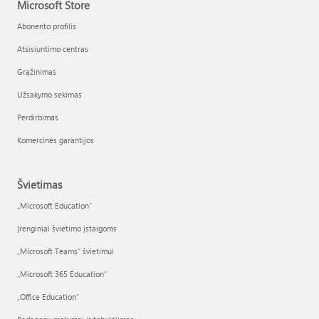
Microsoft Store
Abonento profilis
Atsisiuntimo centras
Grąžinimas
Užsakymo sekimas
Perdirbimas
Komercinės garantijos
Švietimas
„Microsoft Education“
Įrenginiai švietimo įstaigoms
„Microsoft Teams“ švietimui
„Microsoft 365 Education“
„Office Education“