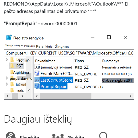
REDMOND\\AppData\\Local\\„Microsoft“\\Outlook\\*** El.
pašto adresas pašalintas dėl privatumo ***"
"PromptRepair"
=dword:00000001
Daugiau išteklių
Klauskite
Gaukite