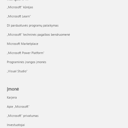
„Microsoft“ kūrėjas
„Microsoft Learn“
DI parduotuvės programų palaikymas
„Microsoft“ techninės pagalbos bendruomenė
Microsoft Marketplace
„Microsoft Power Platform“
Programinės įrangos įmonės
„Visual Studio“
Įmonė
Karjera
Apie „Microsoft“
„Microsoft“ privatumas
Investuotojai