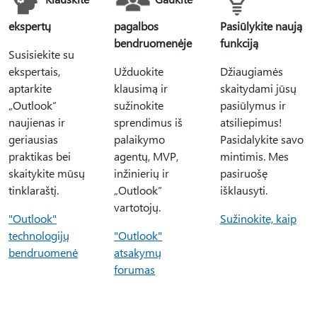
ekspertų
pagalbos
Pasiūlykite naują
bendruomenėje
funkciją
Susisiekite su
ekspertais,
Užduokite
Džiaugiamės
aptarkite
klausimą ir
skaitydami jūsų
„Outlook“
sužinokite
pasiūlymus ir
naujienas ir
sprendimus iš
atsiliepimus!
geriausias
palaikymo
Pasidalykite savo
praktikas bei
agentų, MVP,
mintimis. Mes
skaitykite mūsų
inžinierių ir
pasiruošę
tinklaraštį.
„Outlook“
išklausyti.
vartotojų.
"Outlook"
Sužinokite, kaip
technologijų
"Outlook"
bendruomenė
atsakymų
forumas