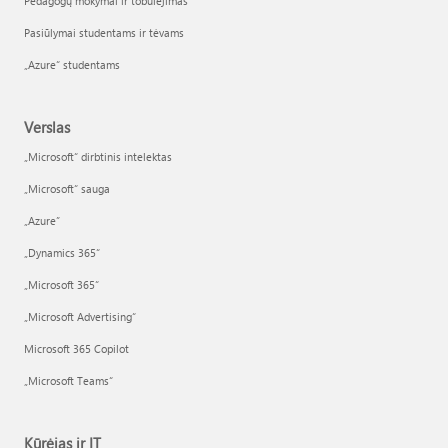
Pedagogų mokymai ir tobulėjimas
Pasiūlymai studentams ir tėvams
„Azure“ studentams
Verslas
„Microsoft“ dirbtinis intelektas
„Microsoft“ sauga
„Azure”
„Dynamics 365“
„Microsoft 365“
„Microsoft Advertising“
Microsoft 365 Copilot
„Microsoft Teams“
Kūrėjas ir IT