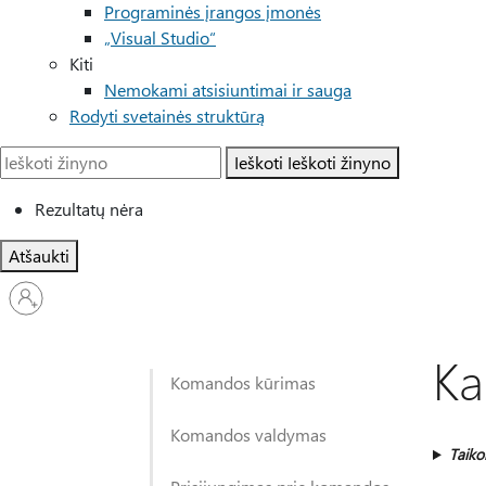
Programinės įrangos įmonės
„Visual Studio“
Kiti
Nemokami atsisiuntimai ir sauga
Rodyti svetainės struktūrą
Ieškoti
Ieškoti žinyno
Rezultatų nėra
Atšaukti
Prisijunkite
prie
paskyros
Ka
Komandos kūrimas
Komandos valdymas
Taik