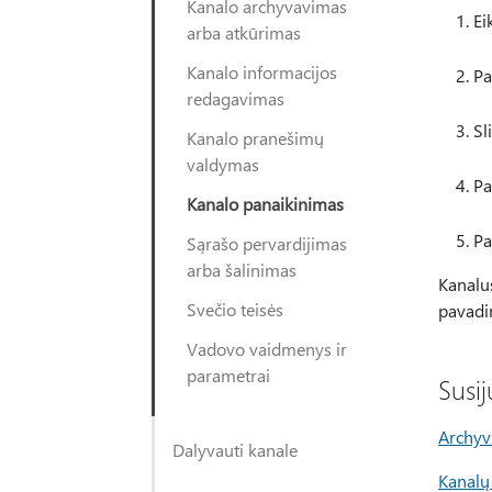
Kanalo archyvavimas
Ei
arba atkūrimas
Kanalo informacijos
Pa
redagavimas
Sl
Kanalo pranešimų
valdymas
Pa
Kanalo panaikinimas
Pa
Sąrašo pervardijimas
arba šalinimas
Kanalus
Svečio teisės
pavadi
Vadovo vaidmenys ir
parametrai
Susi
Archyv
Dalyvauti kanale
Kanalų