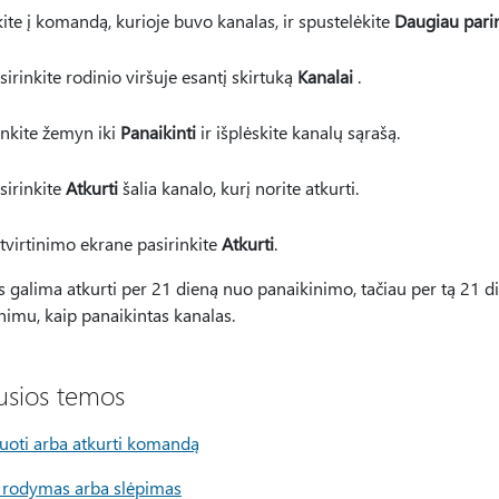
kite į komandą, kurioje buvo kanalas, ir spustelėkite
Daugiau pari
sirinkite rodinio viršuje esantį skirtuką
Kanalai
.
inkite žemyn iki
Panaikinti
ir išplėskite kanalų sąrašą.
sirinkite
Atkurti
šalia kanalo, kurį norite atkurti.
tvirtinimo ekrane pasirinkite
Atkurti
.
 galima atkurti per 21 dieną nuo panaikinimo, tačiau per tą 21 d
nimu, kaip panaikintas kanalas.
jusios temos
uoti arba atkurti komandą
 rodymas arba slėpimas