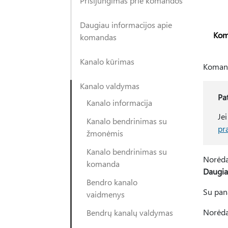
Prisijungimas prie komandos
Daugiau informacijos apie
Kom
komandas
Kanalo kūrimas
Komando
Kanalo valdymas
Pa
Kanalo informacija
Je
Kanalo bendrinimas su
pr
žmonėmis
Kanalo bendrinimas su
Norėdam
komanda
Daugia
Bendro kanalo
Su pan
vaidmenys
Norėdam
Bendrų kanalų valdymas