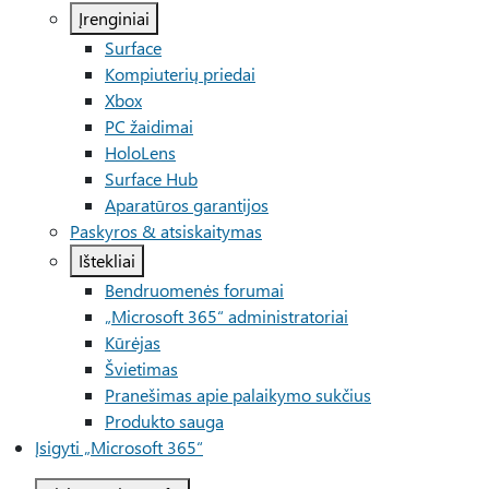
Įrenginiai
Surface
Kompiuterių priedai
Xbox
PC žaidimai
HoloLens
Surface Hub
Aparatūros garantijos
Paskyros & atsiskaitymas
Ištekliai
Bendruomenės forumai
„Microsoft 365“ administratoriai
Kūrėjas
Švietimas
Pranešimas apie palaikymo sukčius
Produkto sauga
Įsigyti „Microsoft 365“