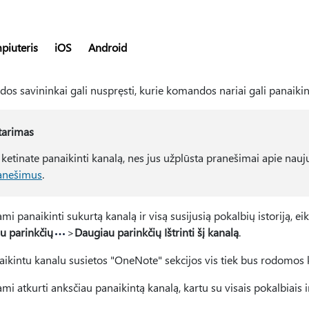
piuteris
iOS
Android
s savininkai gali nuspręsti, kurie komandos nariai gali panaikinti
tarimas
i ketinate panaikinti kanalą, nes jus užplūsta pranešimai apie nauj
anešimus
.
i panaikinti sukurtą kanalą ir visą susijusią pokalbių istoriją, ei
u parinkčių
>
Daugiau parinkčių Ištrinti šį kanalą
.
aikintu kanalu susietos "OneNote" sekcijos vis tiek bus rodomos
i atkurti anksčiau panaikintą kanalą, kartu su visais pokalbiais ir