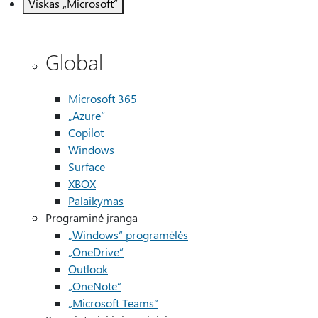
Viskas „Microsoft“
Global
Microsoft 365
„Azure“
Copilot
Windows
Surface
XBOX
Palaikymas
Programinė įranga
„Windows“ programėlės
„OneDrive“
Outlook
„OneNote“
„Microsoft Teams“