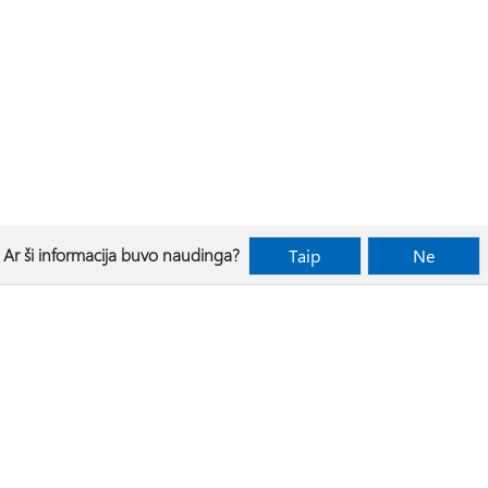
Ar ši informacija buvo naudinga?
Taip
Ne