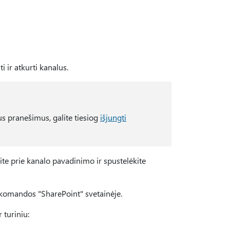
 ir atkurti kanalus.
us pranešimus, galite tiesiog
išjungti
kite prie kanalo pavadinimo ir spustelėkite
 komandos "SharePoint" svetainėje.
 turiniu: