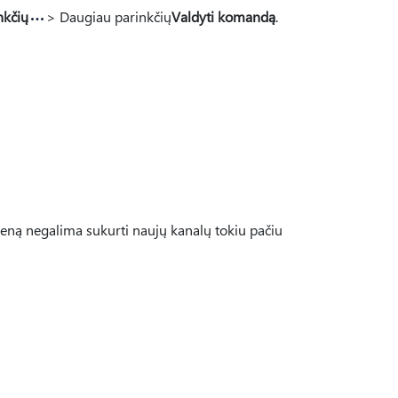
nkčių
> Daugiau parinkčių
Valdyti komandą
.
ieną negalima sukurti naujų kanalų tokiu pačiu