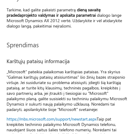
Tarkime, kad galite pakeisti parametrą
dieną savaitę
pradeda
projekto valdymas ir apskaita parametrai
dialogo lange
Microsoft Dynamics AX 2012 vertė. Uždarykite ir vėl atidarykite
dialogo langą, pakeitimai neįrašomi.
Sprendimas
Karštųjų pataisų informacija
„Microsoft“ pateikia palaikomas karštąsias pataisas. Yra skyrius
"Galimas karštųjų pataisų atsisiuntimas" šio žinių bazės straipsnio
viršuje. Jei susiduriate su problema atsisiųsti, įdiegti šią karštąją
pataisą, ar turite kitų klausimų, techninės pagalbos, kreipkitės į
savo partnerių arba, jei įtraukti į tiesiogiai su "Microsoft"
palaikymo planą, galite susisiekti su techniniu palaikymu Microsoft
Dynamics ir sukurti naują palaikymo užklausą. Norėdami tai
padaryti, apsilankykite šioje "Microsoft" svetainėje:
https://mbs.microsoft.com/support/newstart.aspx
Taip pat
kreipkitės techninio palaikymo Microsoft Dynamics telefonu,
naudojant šiuos saitus šalies telefono numerių. Norėdami tai