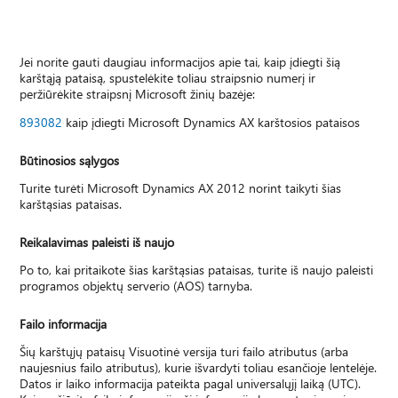
Jei norite gauti daugiau informacijos apie tai, kaip įdiegti šią
karštąją pataisą, spustelėkite toliau straipsnio numerį ir
peržiūrėkite straipsnį Microsoft žinių bazėje:
893082
kaip įdiegti Microsoft Dynamics AX karštosios pataisos
Būtinosios sąlygos
Turite turėti Microsoft Dynamics AX 2012 norint taikyti šias
karštąsias pataisas.
Reikalavimas paleisti iš naujo
Po to, kai pritaikote šias karštąsias pataisas, turite iš naujo paleisti
programos objektų serverio (AOS) tarnyba.
Failo informacija
Šių karštųjų pataisų Visuotinė versija turi failo atributus (arba
naujesnius failo atributus), kurie išvardyti toliau esančioje lentelėje.
Datos ir laiko informacija pateikta pagal universalųjį laiką (UTC).