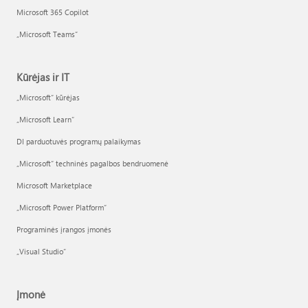
Microsoft 365 Copilot
„Microsoft Teams“
Kūrėjas ir IT
„Microsoft“ kūrėjas
„Microsoft Learn“
DI parduotuvės programų palaikymas
„Microsoft“ techninės pagalbos bendruomenė
Microsoft Marketplace
„Microsoft Power Platform“
Programinės įrangos įmonės
„Visual Studio“
Įmonė