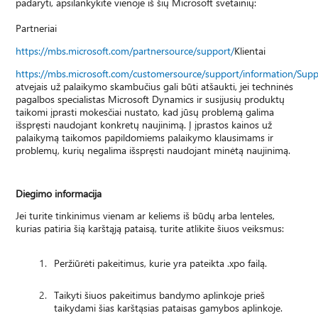
padaryti, apsilankykite vienoje iš šių Microsoft svetainių:
Partneriai
https://mbs.microsoft.com/partnersource/support/
Klientai
https://mbs.microsoft.com/customersource/support/information/Sup
atvejais už palaikymo skambučius gali būti atšaukti, jei techninės
pagalbos specialistas Microsoft Dynamics ir susijusių produktų
taikomi įprasti mokesčiai nustato, kad jūsų problemą galima
išspręsti naudojant konkretų naujinimą. Į įprastos kainos už
palaikymą taikomos papildomiems palaikymo klausimams ir
problemų, kurių negalima išspręsti naudojant minėtą naujinimą.
Diegimo informacija
Jei turite tinkinimus vienam ar keliems iš būdų arba lenteles,
kurias patiria šią karštąją pataisą, turite atlikite šiuos veiksmus:
Peržiūrėti pakeitimus, kurie yra pateikta .xpo failą.
Taikyti šiuos pakeitimus bandymo aplinkoje prieš
taikydami šias karštąsias pataisas gamybos aplinkoje.