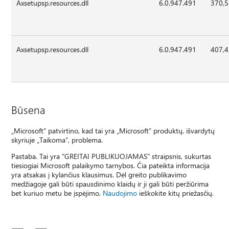
Axsetupsp.resources.dll
6.0.947.491
370,
Axsetupsp.resources.dll
6.0.947.491
407,
Būsena
„Microsoft“ patvirtino, kad tai yra „Microsoft“ produktų, išvardytų
skyriuje „Taikoma“, problema.
Pastaba. Tai yra "GREITAI PUBLIKUOJAMAS" straipsnis, sukurtas
tiesiogiai Microsoft palaikymo tarnybos. Čia pateikta informacija
yra atsakas į kylančius klausimus. Dėl greito publikavimo
medžiagoje gali būti spausdinimo klaidų ir ji gali būti peržiūrima
bet kuriuo metu be įspėjimo.
Naudojimo
ieškokite kitų priežasčių.