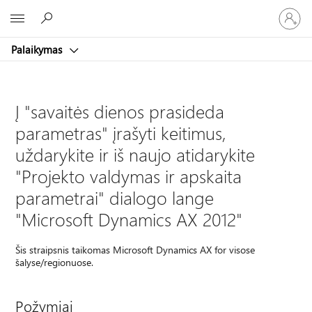
Prisijunk
Microsoft
prie
paskyro
Palaikymas
Į "savaitės dienos prasideda
parametras" įrašyti keitimus,
uždarykite ir iš naujo atidarykite
"Projekto valdymas ir apskaita
parametrai" dialogo lange
"Microsoft Dynamics AX 2012"
Šis straipsnis taikomas Microsoft Dynamics AX for visose
šalyse/regionuose.
Požymiai