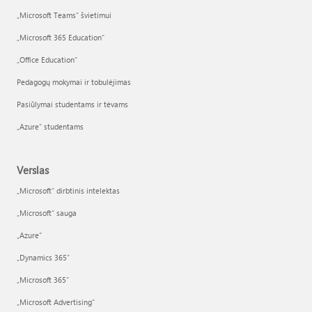
„Microsoft Teams“ švietimui
„Microsoft 365 Education“
„Office Education“
Pedagogų mokymai ir tobulėjimas
Pasiūlymai studentams ir tėvams
„Azure“ studentams
Verslas
„Microsoft“ dirbtinis intelektas
„Microsoft“ sauga
„Azure”
„Dynamics 365“
„Microsoft 365“
„Microsoft Advertising“