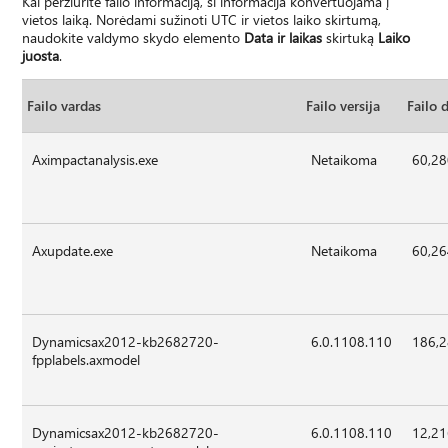
Kai peržiūrite failo informaciją, ši informacija konvertuojama į
vietos laiką. Norėdami sužinoti UTC ir vietos laiko skirtumą,
naudokite valdymo skydo elemento
Data ir laikas
skirtuką
Laiko
juosta
.
Failo vardas
Failo versija
Failo 
Aximpactanalysis.exe
Netaikoma
60,2
Axupdate.exe
Netaikoma
60,2
Dynamicsax2012-kb2682720-
6.0.1108.110
186,
fpplabels.axmodel
Dynamicsax2012-kb2682720-
6.0.1108.110
12,2