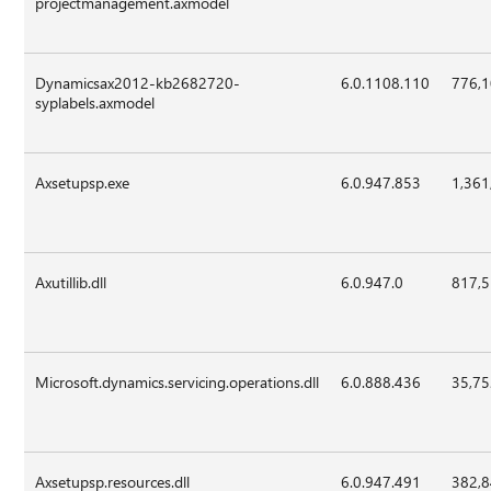
projectmanagement.axmodel
Dynamicsax2012-kb2682720-
6.0.1108.110
776,
syplabels.axmodel
Axsetupsp.exe
6.0.947.853
1,361
Axutillib.dll
6.0.947.0
817,
Microsoft.dynamics.servicing.operations.dll
6.0.888.436
35,7
Axsetupsp.resources.dll
6.0.947.491
382,