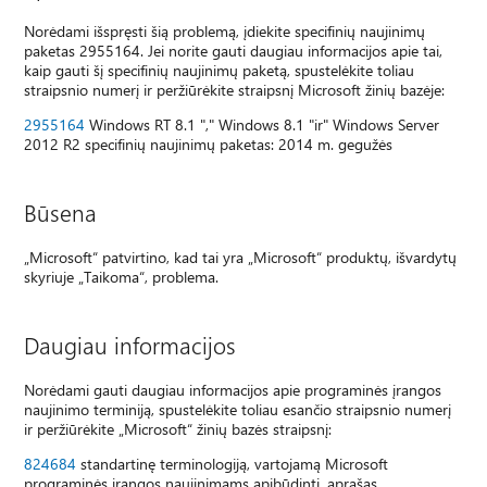
Norėdami išspręsti šią problemą, įdiekite specifinių naujinimų
paketas 2955164. Jei norite gauti daugiau informacijos apie tai,
kaip gauti šį specifinių naujinimų paketą, spustelėkite toliau
straipsnio numerį ir peržiūrėkite straipsnį Microsoft žinių bazėje:
2955164
Windows RT 8.1 "," Windows 8.1 "ir" Windows Server
2012 R2 specifinių naujinimų paketas: 2014 m. gegužės
Būsena
„Microsoft“ patvirtino, kad tai yra „Microsoft“ produktų, išvardytų
skyriuje „Taikoma“, problema.
Daugiau informacijos
Norėdami gauti daugiau informacijos apie programinės įrangos
naujinimo terminiją, spustelėkite toliau esančio straipsnio numerį
ir peržiūrėkite „Microsoft“ žinių bazės straipsnį:
824684
standartinę terminologiją, vartojamą Microsoft
programinės įrangos naujinimams apibūdinti, aprašas