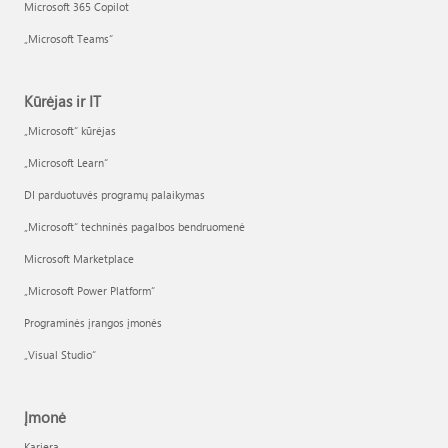
Microsoft 365 Copilot
„Microsoft Teams“
Kūrėjas ir IT
„Microsoft“ kūrėjas
„Microsoft Learn“
DI parduotuvės programų palaikymas
„Microsoft“ techninės pagalbos bendruomenė
Microsoft Marketplace
„Microsoft Power Platform“
Programinės įrangos įmonės
„Visual Studio“
Įmonė
Karjera