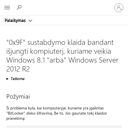
Prisijunk
Microsoft
prie
paskyro
Palaikymas
"0x9F" sustabdymo klaida bandant
išjungti kompiuterį, kuriame veikia
Windows 8.1 "arba" Windows Server
2012 R2
Taikoma
Požymiai
Ši problema kyla, kai kompiuteryje, kuriame yra įgalintas
"BitLocker" disko šifravimą. Be to, Jūs gaunate tokį klaidos
pranešimą: