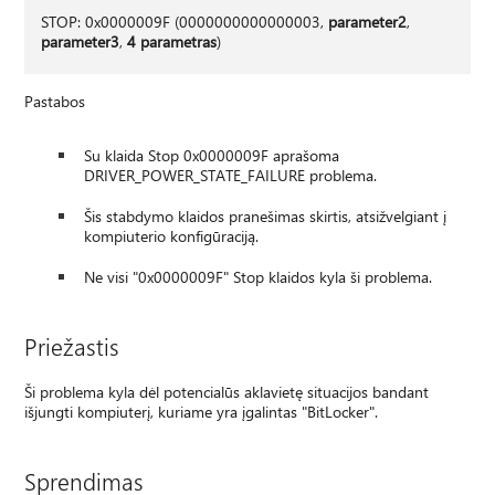
STOP: 0x0000009F (0000000000000003,
parameter2
,
parameter3
,
4 parametras
)
Pastabos
Su klaida Stop 0x0000009F aprašoma
DRIVER_POWER_STATE_FAILURE problema.
Šis stabdymo klaidos pranešimas skirtis, atsižvelgiant į
kompiuterio konfigūraciją.
Ne visi "0x0000009F" Stop klaidos kyla ši problema.
Priežastis
Ši problema kyla dėl potencialūs aklavietę situacijos bandant
išjungti kompiuterį, kuriame yra įgalintas "BitLocker".
Sprendimas