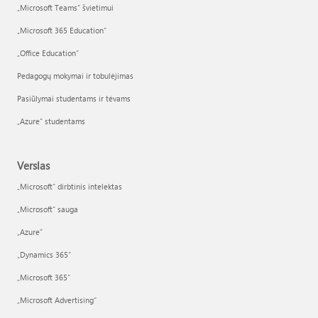
„Microsoft Teams“ švietimui
„Microsoft 365 Education“
„Office Education“
Pedagogų mokymai ir tobulėjimas
Pasiūlymai studentams ir tėvams
„Azure“ studentams
Verslas
„Microsoft“ dirbtinis intelektas
„Microsoft“ sauga
„Azure”
„Dynamics 365“
„Microsoft 365“
„Microsoft Advertising“