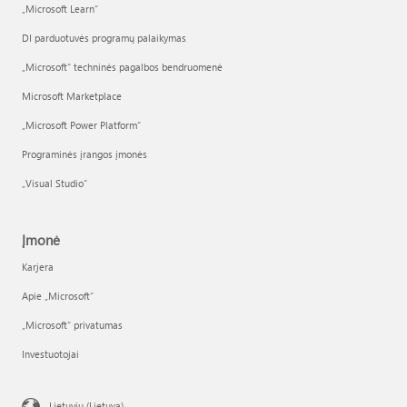
„Microsoft Learn“
DI parduotuvės programų palaikymas
„Microsoft“ techninės pagalbos bendruomenė
Microsoft Marketplace
„Microsoft Power Platform“
Programinės įrangos įmonės
„Visual Studio“
Įmonė
Karjera
Apie „Microsoft“
„Microsoft“ privatumas
Investuotojai
Lietuvių (Lietuva)