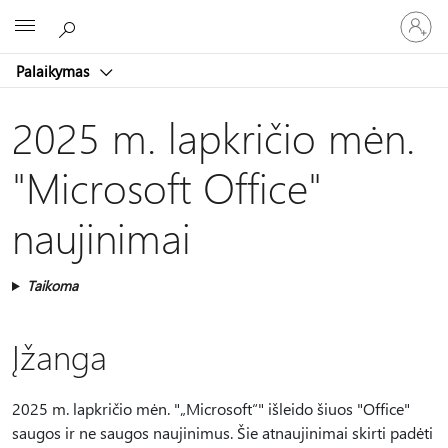
Prisijunk
Microsoft
prie
paskyro
Palaikymas
2025 m. lapkričio mėn.
"Microsoft Office"
naujinimai
Taikoma
Įžanga
2025 m. lapkričio mėn. "„Microsoft“" išleido šiuos "Office"
saugos ir ne saugos naujinimus. Šie atnaujinimai skirti padėti