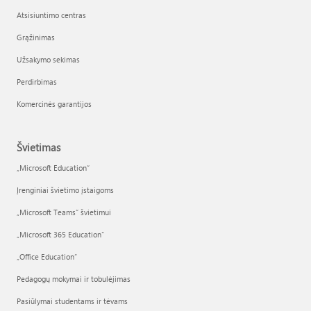
Atsisiuntimo centras
Grąžinimas
Užsakymo sekimas
Perdirbimas
Komercinės garantijos
Švietimas
„Microsoft Education“
Įrenginiai švietimo įstaigoms
„Microsoft Teams“ švietimui
„Microsoft 365 Education“
„Office Education“
Pedagogų mokymai ir tobulėjimas
Pasiūlymai studentams ir tėvams