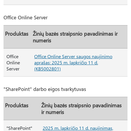
Office Online Server
Produktas
Žinių bazės straipsnio pavadinimas ir
numeris
Office
Office Online Server saugos naujinimo
Online
aprašas: 2025 m. lapkričio 11 d.
Server
(KB5002801)
"SharePoint" darbo eigos tvarkytuvas
Produktas
Žinių bazės straipsnio pavadinimas
ir numeris
"SharePoint"
2025 m. lapkričio 11 d. naujinimas,