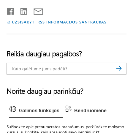
UŽSISAKYTI RSS INFORMACIJOS SANTRAUKAS
Reikia daugiau pagalbos?
Norite daugiau parinkčių?
Galimos funkcijos
Bendruomenė
Sužinokite apie prenumeratos pranašumus, peržiūrėkite mokymo
kursus, sužinokite, kaip apsaugoti savo įrenginį ir kt.