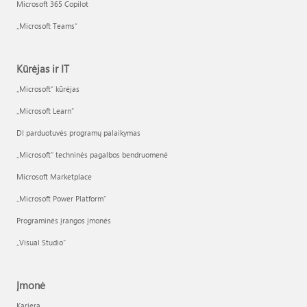
Microsoft 365 Copilot
„Microsoft Teams“
Kūrėjas ir IT
„Microsoft“ kūrėjas
„Microsoft Learn“
DI parduotuvės programų palaikymas
„Microsoft“ techninės pagalbos bendruomenė
Microsoft Marketplace
„Microsoft Power Platform“
Programinės įrangos įmonės
„Visual Studio“
Įmonė
Karjera