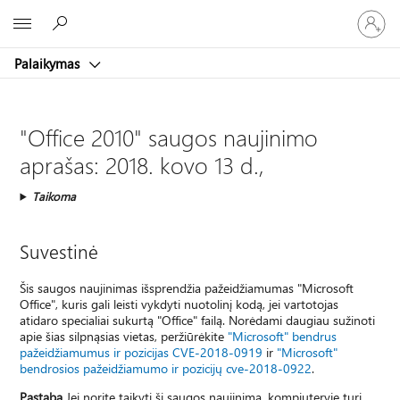
Prisijunk
Microsoft
prie
paskyro
Palaikymas
"Office 2010" saugos naujinimo
aprašas: 2018. kovo 13 d.,
Taikoma
Suvestinė
Šis saugos naujinimas išsprendžia pažeidžiamumas "Microsoft
Office", kuris gali leisti vykdyti nuotolinį kodą, jei vartotojas
atidaro specialiai sukurtą "Office" failą. Norėdami daugiau sužinoti
apie šias silpnąsias vietas, peržiūrėkite
"Microsoft" bendrus
pažeidžiamumus ir pozicijas CVE-2018-0919
ir
"Microsoft"
bendrosios pažeidžiamumo ir pozicijų cve-2018-0922
.
Pastaba
Jei norite taikyti šį saugos naujinimą, kompiuteryje turi