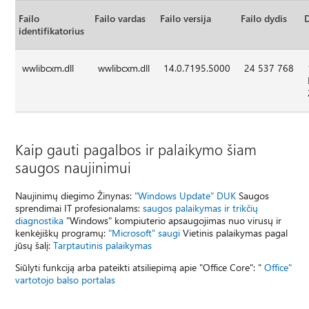
Failo
Failo vardas
Failo versija
Failo dydis
identifikatorius
wwlibcxm.dll
wwlibcxm.dll
14.0.7195.5000
24 537 768
Kaip gauti pagalbos ir palaikymo šiam
saugos naujinimui
Naujinimų diegimo Žinynas:
"Windows Update" DUK
Saugos
sprendimai IT profesionalams:
saugos palaikymas ir trikčių
diagnostika
"Windows" kompiuterio apsaugojimas nuo virusų ir
kenkėjiškų programų:
"Microsoft" saugi
Vietinis palaikymas pagal
jūsų šalį:
Tarptautinis palaikymas
Siūlyti funkciją arba pateikti atsiliepimą apie "Office Core": "
Office"
vartotojo balso portalas