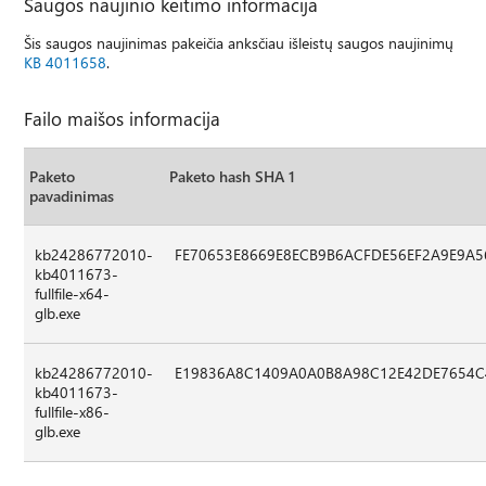
Saugos naujinio keitimo informacija
Šis saugos naujinimas pakeičia anksčiau išleistų saugos naujinimų
KB 4011658
.
Failo maišos informacija
Paketo
Paketo hash SHA 1
pavadinimas
kb24286772010-
FE70653E8669E8ECB9B6ACFDE56EF2A9E9A5
kb4011673-
fullfile-x64-
glb.exe
kb24286772010-
E19836A8C1409A0A0B8A98C12E42DE7654C
kb4011673-
fullfile-x86-
glb.exe