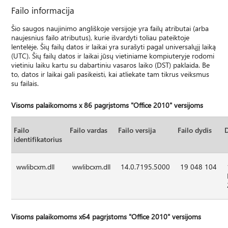
Failo informacija
Šio saugos naujinimo angliškoje versijoje yra failų atributai (arba
naujesnius failo atributus), kurie išvardyti toliau pateiktoje
lentelėje. Šių failų datos ir laikai yra surašyti pagal universalųjį laiką
(UTC). Šių failų datos ir laikai jūsų vietiniame kompiuteryje rodomi
vietiniu laiku kartu su dabartiniu vasaros laiko (DST) paklaida. Be
to, datos ir laikai gali pasikeisti, kai atliekate tam tikrus veiksmus
su failais.
Visoms palaikomoms x 86 pagrįstoms "Office 2010" versijoms
Failo
Failo vardas
Failo versija
Failo dydis
identifikatorius
wwlibcxm.dll
wwlibcxm.dll
14.0.7195.5000
19 048 104
Visoms palaikomoms x64 pagrįstoms "Office 2010" versijoms