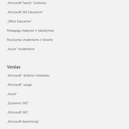
„Microsoft Teams“ švietimui
„Microsoft 365 Education“
„Office Education“
Pedagogų mokymai ir tobulėjimas
Pasiūlymai studentams ir tėvams
„Azure“ studentams
Verslas
„Microsoft“ dirbtinis intelektas
„Microsoft“ sauga
„Azure”
„Dynamics 365“
„Microsoft 365“
„Microsoft Advertising“