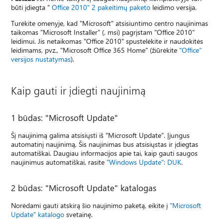
būti įdiegta "
Office 2010" 2 pakeitimų paketo
leidimo versija.
Turėkite omenyje, kad "Microsoft" atsisiuntimo centro naujinimas
taikomas "Microsoft Installer" (. msi) pagrįstam "Office 2010"
leidimui. Jis netaikomas "Office 2010" spustelėkite ir naudokitės
leidimams, pvz., "Microsoft Office 365 Home" (žiūrėkite
"Office"
versijos nustatymas
).
Kaip gauti ir įdiegti naujinimą
1 būdas: "Microsoft Update"
Šį naujinimą galima atsisiųsti iš "Microsoft Update". Įjungus
automatinį naujinimą, Šis naujinimas bus atsisiųstas ir įdiegtas
automatiškai. Daugiau informacijos apie tai, kaip gauti saugos
naujinimus automatiškai, rasite
"Windows Update": DUK
.
2 būdas: "Microsoft Update" katalogas
Norėdami gauti atskirą šio naujinimo paketą, eikite į
"Microsoft
Update" katalogo
svetainę.