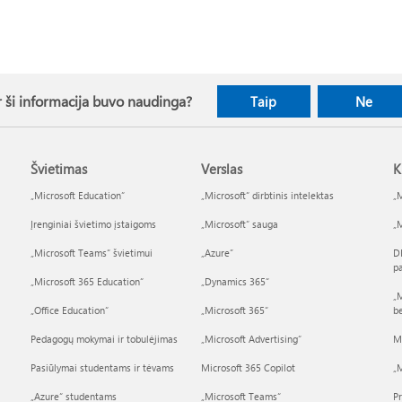
 ši informacija buvo naudinga?
Taip
Ne
Švietimas
Verslas
K
„Microsoft Education“
„Microsoft“ dirbtinis intelektas
„M
Įrenginiai švietimo įstaigoms
„Microsoft“ sauga
„M
„Microsoft Teams“ švietimui
„Azure”
D
p
„Microsoft 365 Education“
„Dynamics 365“
„M
„Office Education“
„Microsoft 365“
b
Pedagogų mokymai ir tobulėjimas
„Microsoft Advertising“
M
Pasiūlymai studentams ir tėvams
Microsoft 365 Copilot
„M
„Azure“ studentams
„Microsoft Teams“
P