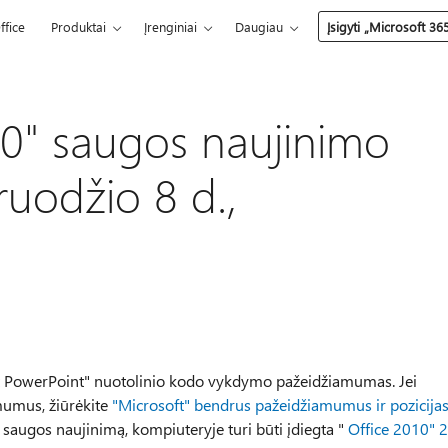
ffice
Produktai
Įrenginiai
Daugiau
Įsigyti „Microsoft 36
0" saugos naujinimo
ruodžio 8 d.,
ft PowerPoint" nuotolinio kodo vykdymo pažeidžiamumas. Jei
mumus, žiūrėkite
"Microsoft" bendrus pažeidžiamumus ir pozicija
šį saugos naujinimą, kompiuteryje turi būti įdiegta "
Office 2010" 2