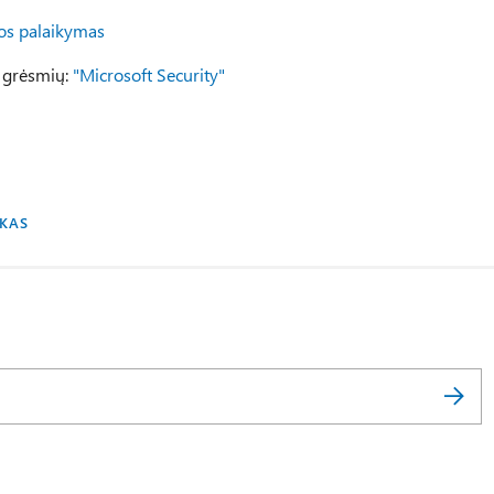
os palaikymas
ų grėsmių:
"Microsoft Security"
UKAS