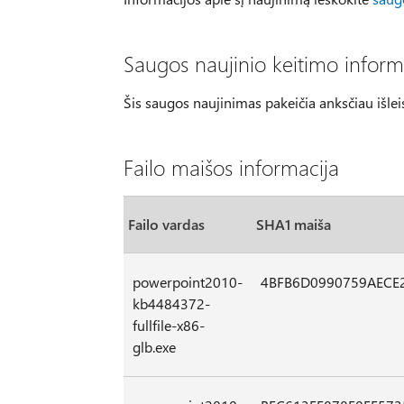
Saugos naujinio keitimo inform
Šis saugos naujinimas pakeičia anksčiau išl
Failo maišos informacija
Failo vardas
SHA1 maiša
powerpoint2010-
4BFB6D0990759AECE
kb4484372-
fullfile-x86-
glb.exe