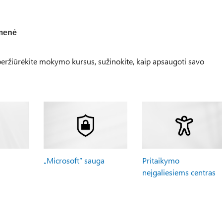
menė
ržiūrėkite mokymo kursus, sužinokite, kaip apsaugoti savo
„Microsoft“ sauga
Pritaikymo
neįgaliesiems centras