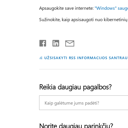
Apsaugokite save internete:
"Windows" saug
Sužinokite, kaip apsisaugoti nuo kibernetini
UŽSISAKYTI RSS INFORMACIJOS SANTRA
Reikia daugiau pagalbos?
Norite daugiau parinkčių?