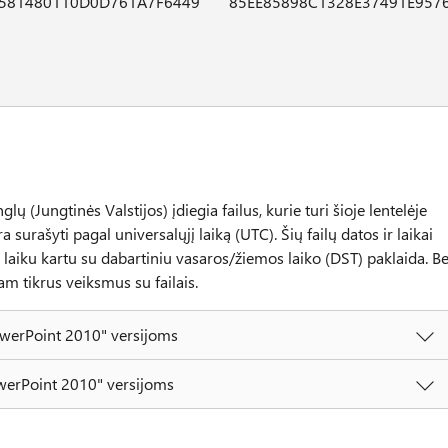
3581480110D0D761A7F6449
85EE85898C1328E37491E957
 (Jungtinės Valstijos) įdiegia failus, kurie turi šioje lentelėje
ra surašyti pagal universalųjį laiką (UTC). Šių failų datos ir laikai
laiku kartu su dabartiniu vasaros/žiemos laiko (DST) paklaida. B
 tam tikrus veiksmus su failais.
werPoint 2010" versijoms
erPoint 2010" versijoms