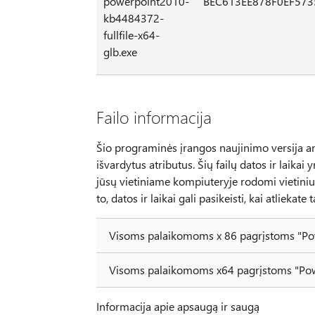
powerpoint2010-
BEC613EE878F0EF57
kb4484372-
fullfile-x64-
glb.exe
Failo informacija
Šio programinės įrangos naujinimo versija anglų
išvardytus atributus. Šių failų datos ir laikai y
jūsų vietiniame kompiuteryje rodomi vietiniu 
to, datos ir laikai gali pasikeisti, kai atliekate
Visoms palaikomoms x 86 pagrįstoms "Po
Visoms palaikomoms x64 pagrįstoms "Pow
Informacija apie apsaugą ir saugą