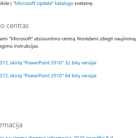
ikite į
"Microsoft Update" katalogo
svetainę.
mo centras
ami "Microsoft" atsisiuntimo centrą. Norėdami įdiegti naujinimą,
egimo instrukcijas.
372, skirtą "PowerPoint 2010" 32 bitų versijai
372, skirtą "PowerPoint 2010" 64 bitų versijai
rmacija
os naujinimo diegimo informacija: 2020 gruodžio 8 d
.