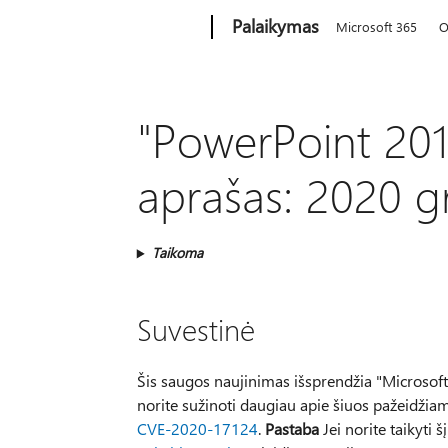
Microsoft
Palaikymas
Microsoft 365
O
"PowerPoint 201
aprašas: 2020 g
Taikoma
Suvestinė
Šis saugos naujinimas išsprendžia "Microso
norite sužinoti daugiau apie šiuos pažeidžia
CVE-2020-17124
.
Pastaba
Jei norite taikyti 