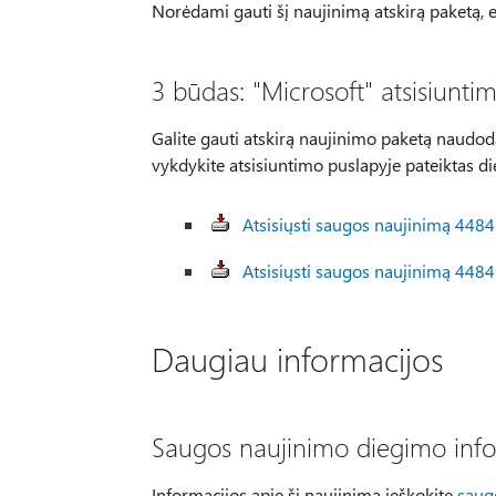
Norėdami gauti šį naujinimą atskirą paketą, e
3 būdas: "Microsoft" atsisiunti
Galite gauti atskirą naujinimo paketą naudod
vykdykite atsisiuntimo puslapyje pateiktas di
Atsisiųsti saugos naujinimą 4484
Atsisiųsti saugos naujinimą 4484
Daugiau informacijos
Saugos naujinimo diegimo info
Informacijos apie šį naujinimą ieškokite
saug