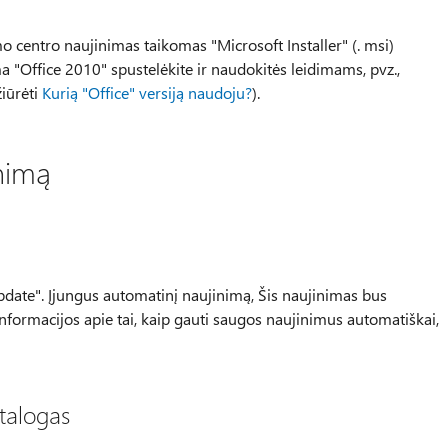
o centro naujinimas taikomas "Microsoft Installer" (. msi)
a "Office 2010" spustelėkite ir naudokitės leidimams, pvz.,
iūrėti
Kurią "Office" versiją naudoju?
).
inimą
Update". Įjungus automatinį naujinimą, Šis naujinimas bus
informacijos apie tai, kaip gauti saugos naujinimus automatiškai,
talogas