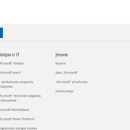
ūrėjas ir IT
Įmonė
icrosoft“ kūrėjas
Karjera
icrosoft Learn“
Apie „Microsoft“
I parduotuvės programų
„Microsoft“ privatumas
alaikymas
Investuotojai
icrosoft“ techninės pagalbos
endruomenė
icrosoft Marketplace
icrosoft Power Platform“
rograminės įrangos įmonės