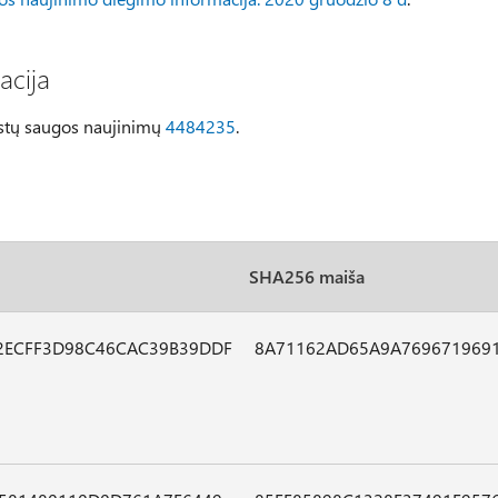
acija
eistų saugos naujinimų
4484235
.
SHA256 maiša
2ECFF3D98C46CAC39B39DDF
8A71162AD65A9A769671969