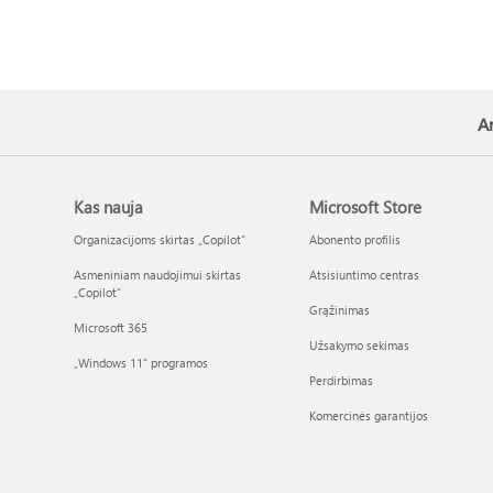
Ar
Kas nauja
Microsoft Store
Organizacijoms skirtas „Copilot“
Abonento profilis
Asmeniniam naudojimui skirtas
Atsisiuntimo centras
„Copilot“
Grąžinimas
Microsoft 365
Užsakymo sekimas
„Windows 11“ programos
Perdirbimas
Komercinės garantijos