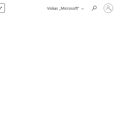
Prisijunkite
5“
Viskas „Microsoft“
prie
paskyros
s