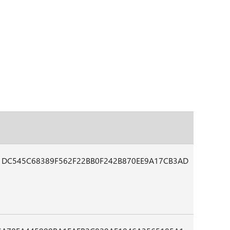
1DC545C68389F562F22BB0F242B870EE9A17CB3AD