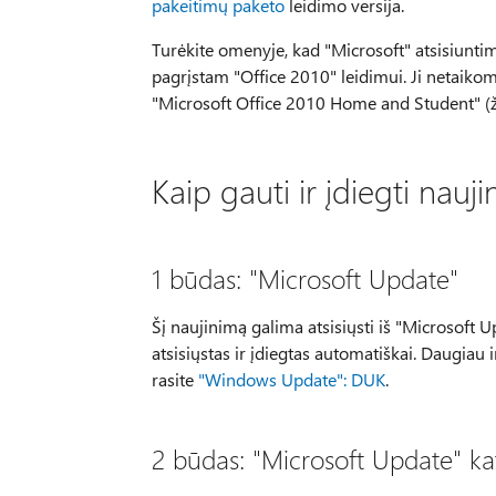
pakeitimų paketo
leidimo versija.
Turėkite omenyje, kad "Microsoft" atsisiuntim
pagrįstam "Office 2010" leidimui. Ji netaikom
"Microsoft Office 2010 Home and Student" (ž
Kaip gauti ir įdiegti nauj
1 būdas: "Microsoft Update"
Šį naujinimą galima atsisiųsti iš "Microsoft 
atsisiųstas ir įdiegtas automatiškai. Daugiau 
rasite
"Windows Update": DUK
.
2 būdas: "Microsoft Update" ka