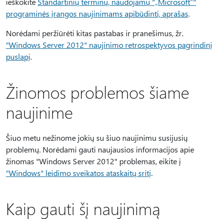
ieškokite
Standartinių terminų, naudojamų "„Microsoft“"
programinės įrangos naujinimams apibūdinti, aprašas
.
Norėdami peržiūrėti kitas pastabas ir pranešimus, žr.
"Windows Server 2012" naujinimo retrospektyvos pagrindinį
puslapį
.
Žinomos problemos šiame
naujinime
Šiuo metu nežinome jokių su šiuo naujinimu susijusių
problemų. Norėdami gauti naujausios informacijos apie
žinomas "Windows Server 2012" problemas, eikite į
"Windows" leidimo sveikatos ataskaitų sritį
.
Kaip gauti šį naujinimą