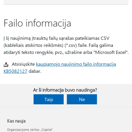
Failo informacija
Į šį naujinimą įtrauktų failų sąrašas pateikiamas CSV
(kableliais atskirtos reikšmės) (*.csv) faile. Failą galima
atidaryti teksto rengykle, pvz., užrašine arba "Microsoft Excel".
Atsisiųskite
kaupiamojo naujinimo failo informaciją
KB5082127
dabar.
Ar ši informacija buvo naudinga?
Taip
Ne
Kas nauja
Organizacijoms skirtas „Copilot“