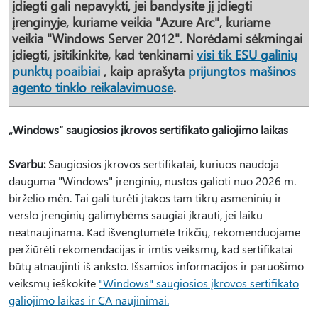
įdiegti gali nepavykti, jei bandysite jį įdiegti
įrenginyje, kuriame veikia "Azure Arc", kuriame
veikia "Windows Server 2012". Norėdami sėkmingai
įdiegti, įsitikinkite, kad tenkinami
visi tik ESU galinių
punktų poaibiai
, kaip aprašyta
prijungtos mašinos
agento tinklo reikalavimuose
.
„Windows“ saugiosios įkrovos sertifikato galiojimo laikas
Svarbu:
Saugiosios įkrovos sertifikatai, kuriuos naudoja
dauguma "Windows" įrenginių, nustos galioti nuo 2026 m.
birželio mėn. Tai gali turėti įtakos tam tikrų asmeninių ir
verslo įrenginių galimybėms saugiai įkrauti, jei laiku
neatnaujinama. Kad išvengtumėte trikčių, rekomenduojame
peržiūrėti rekomendacijas ir imtis veiksmų, kad sertifikatai
būtų atnaujinti iš anksto. Išsamios informacijos ir paruošimo
veiksmų ieškokite
"Windows" saugiosios įkrovos sertifikato
galiojimo laikas ir CA naujinimai.