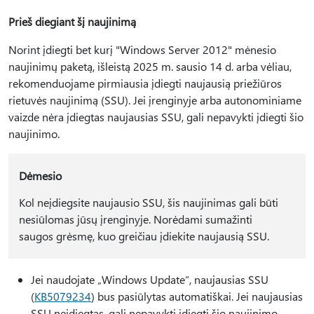
Prieš diegiant šį naujinimą
Norint įdiegti bet kurį "Windows Server 2012" mėnesio
naujinimų paketą, išleistą 2025 m. sausio 14 d. arba vėliau,
rekomenduojame pirmiausia įdiegti naujausią priežiūros
rietuvės naujinimą (SSU). Jei įrenginyje arba autonominiame
vaizde nėra įdiegtas naujausias SSU, gali nepavykti įdiegti šio
naujinimo.
Dėmesio
Kol neįdiegsite naujausio SSU, šis naujinimas gali būti
nesiūlomas jūsų įrenginyje. Norėdami sumažinti
saugos grėsmę, kuo greičiau įdiekite naujausią SSU.
Jei naudojate „Windows Update“, naujausias SSU
(
KB5079234
) bus pasiūlytas automatiškai. Jei naujausias
SSU neįdiegtas, gali nepavykti įdiegti šio naujinimo.