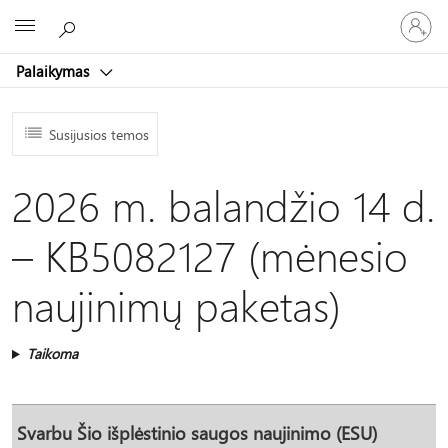
Prisijunk
Microsoft
prie
paskyro
Palaikymas
Susijusios temos
2026 m. balandžio 14 d.
– KB5082127 (mėnesio
naujinimų paketas)
Taikoma
Svarbu
Šio išplėstinio saugos naujinimo (ESU)