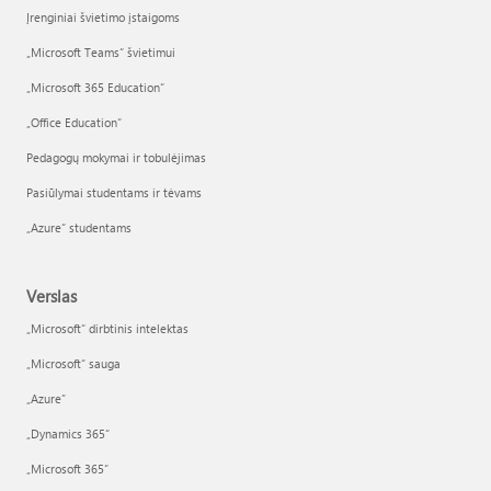
Įrenginiai švietimo įstaigoms
„Microsoft Teams“ švietimui
„Microsoft 365 Education“
„Office Education“
Pedagogų mokymai ir tobulėjimas
Pasiūlymai studentams ir tėvams
„Azure“ studentams
Verslas
„Microsoft“ dirbtinis intelektas
„Microsoft“ sauga
„Azure”
„Dynamics 365“
„Microsoft 365“