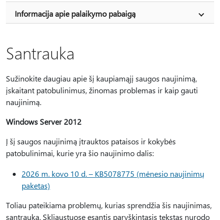
Informacija apie palaikymo pabaigą
Santrauka
Sužinokite daugiau apie šį kaupiamąjį saugos naujinimą,
įskaitant patobulinimus, žinomas problemas ir kaip gauti
naujinimą.
Windows Server 2012
Į šį saugos naujinimą įtrauktos pataisos ir kokybės
patobulinimai, kurie yra šio naujinimo dalis:
2026 m. kovo 10 d. – KB5078775 (mėnesio naujinimų
paketas)
Toliau pateikiama problemų, kurias sprendžia šis naujinimas,
santrauka. Skliaustuose esantis paryškintasis tekstas nurodo