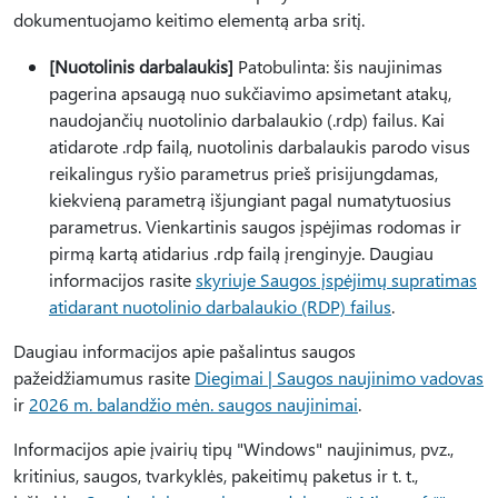
dokumentuojamo keitimo elementą arba sritį.
[Nuotolinis darbalaukis]
Patobulinta: šis naujinimas
pagerina apsaugą nuo sukčiavimo apsimetant atakų,
naudojančių nuotolinio darbalaukio (.rdp) failus. Kai
atidarote .rdp failą, nuotolinis darbalaukis parodo visus
reikalingus ryšio parametrus prieš prisijungdamas,
kiekvieną parametrą išjungiant pagal numatytuosius
parametrus. Vienkartinis saugos įspėjimas rodomas ir
pirmą kartą atidarius .rdp failą įrenginyje. Daugiau
informacijos rasite
skyriuje Saugos įspėjimų supratimas
atidarant nuotolinio darbalaukio (RDP) failus
.
Daugiau informacijos apie pašalintus saugos
pažeidžiamumus rasite
Diegimai | Saugos naujinimo vadovas
ir
2026 m. balandžio mėn. saugos naujinimai
.
Informacijos apie įvairių tipų "Windows" naujinimus, pvz.,
kritinius, saugos, tvarkyklės, pakeitimų paketus ir t. t.,