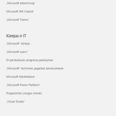
„Microsoft Advertising“
Microsoft 365 Copilot
„Microsoft Teams“
Kūrėjas ir IT
„Microsoft“ kūrėjas
„Microsoft Learn“
DI parduotuvės programų palaikymas
„Microsoft“ techninės pagalbos bendruomenė
Microsoft Marketplace
„Microsoft Power Platform“
Programinės įrangos įmonės
„Visual Studio“