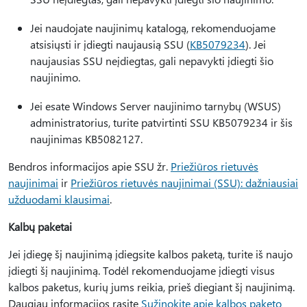
Jei naudojate naujinimų katalogą, rekomenduojame
atsisiųsti ir įdiegti naujausią SSU (
KB5079234
). Jei
naujausias SSU neįdiegtas, gali nepavykti įdiegti šio
naujinimo.
Jei esate Windows Server naujinimo tarnybų (WSUS)
administratorius, turite patvirtinti SSU KB5079234 ir šis
naujinimas KB5082127.
Bendros informacijos apie SSU žr.
Priežiūros rietuvės
naujinimai
ir
Priežiūros rietuvės naujinimai (SSU): dažniausiai
užduodami klausimai
.
Kalbų paketai
Jei įdiegę šį naujinimą įdiegsite kalbos paketą, turite iš naujo
įdiegti šį naujinimą. Todėl rekomenduojame įdiegti visus
kalbos paketus, kurių jums reikia, prieš diegiant šį naujinimą.
Daugiau informacijos rasite
Sužinokite apie kalbos paketo