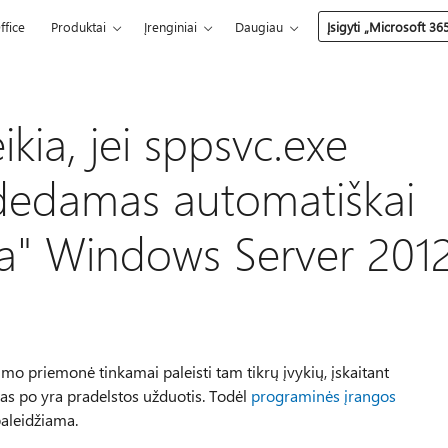
ffice
Produktai
Įrenginiai
Daugiau
Įsigyti „Microsoft 36
kia, jei sppsvc.exe
dedamas automatiškai
a" Windows Server 201
mo priemonė tinkamai paleisti tam tikrų įvykių, įskaitant
tas po yra pradelstos užduotis. Todėl
programinės įrangos
aleidžiama.