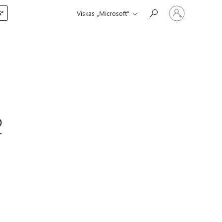
Prisijunkite
5“
Viskas „Microsoft“
prie
paskyros
2