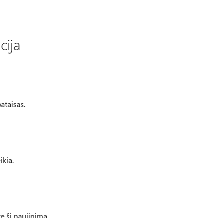
cija
pataisas.
ikia.
te šį naujinimą.