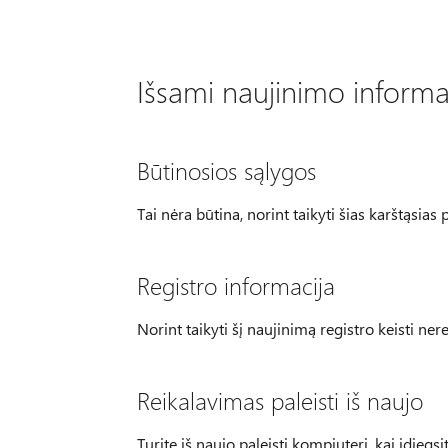
Išsami naujinimo informa
Būtinosios sąlygos
Tai nėra būtina, norint taikyti šias karštąsias 
Registro informacija
Norint taikyti šį naujinimą registro keisti nere
Reikalavimas paleisti iš naujo
Turite iš naujo paleisti kompiuterį, kai įdiegsi