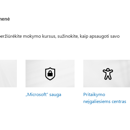
menė
ržiūrėkite mokymo kursus, sužinokite, kaip apsaugoti savo
„Microsoft“ sauga
Pritaikymo
neįgaliesiems centras