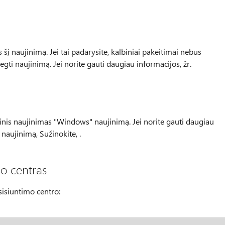
 šį naujinimą. Jei tai padarysite, kalbiniai pakeitimai nebus
iegti naujinimą. Jei norite gauti daugiau informacijos, žr.
tinis naujinimas "Windows" naujinimą. Jei norite gauti daugiau
 naujinimą, Sužinokite, .
mo centras
tsisiuntimo centro: