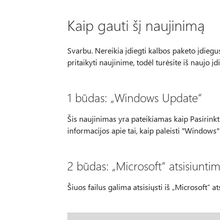
Kaip gauti šį naujinimą
Svarbu. Nereikia įdiegti kalbos paketo įdiegus
pritaikyti naujinime, todėl turėsite iš naujo įd
1 būdas: „Windows Update“
Šis naujinimas yra pateikiamas kaip Pasirink
informacijos apie tai, kaip paleisti "Windows"
2 būdas: „Microsoft“ atsisiunti
Šiuos failus galima atsisiųsti iš „Microsoft“ a