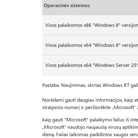
Operacinės sistemos
Visos palaikomos x86 "Windows 8" versijo
Visos palaikomos x64 "Windows 8" versijo
Visos palaikomos x64 "Windows Server 201
Pastaba. Naujinimas, skirtas Windows RT gali
Norėdami gauti daugiau informacijos, kaip ats
straipsnio numerį ir peržiūrėkite „Microsoft“ ž
kaip gauti "Microsoft" palaikymo failus iš int
„Microsoft“ naudojo naujausią virusų aptiki
dieną. Failas laikomas padidintos saugos serve