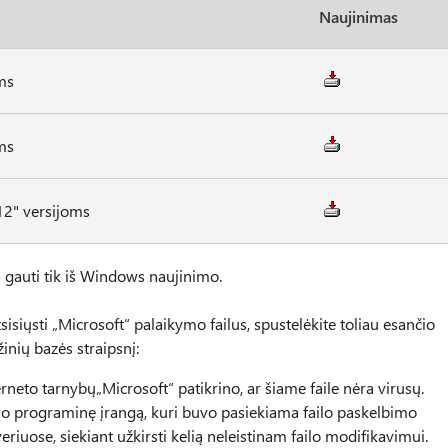
Naujinimas
ms
ms
2" versijoms
 gauti tik iš Windows naujinimo.
isiųsti „Microsoft“ palaikymo failus, spustelėkite toliau esančio
inių bazės straipsnį:
erneto tarnybų„Microsoft“ patikrino, ar šiame faile nėra virusų.
mo programinę įrangą, kuri buvo pasiekiama failo paskelbimo
riuose, siekiant užkirsti kelią neleistinam failo modifikavimui.