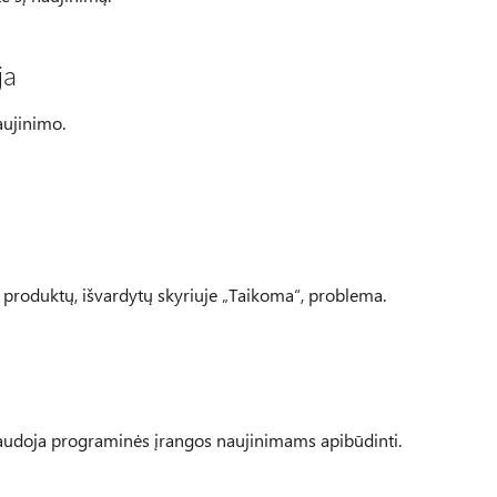
ja
aujinimo.
t“ produktų, išvardytų skyriuje „Taikoma“, problema.
 naudoja programinės įrangos naujinimams apibūdinti.