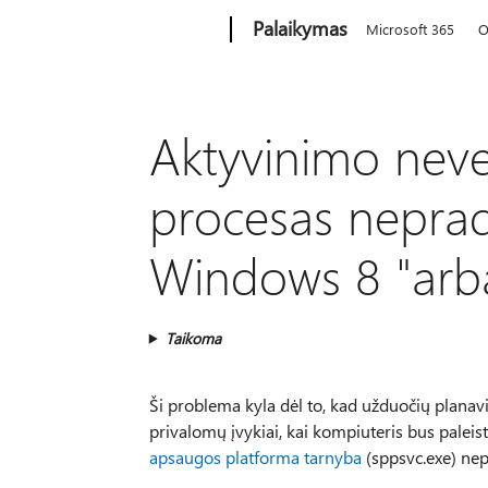
Microsoft
Palaikymas
Microsoft 365
O
Aktyvinimo nevei
procesas nepra
Windows 8 "arb
Taikoma
Ši problema kyla dėl to, kad užduočių planavi
privalomų įvykiai, kai kompiuteris bus paleis
apsaugos platforma tarnyba
(sppsvc.exe) nep