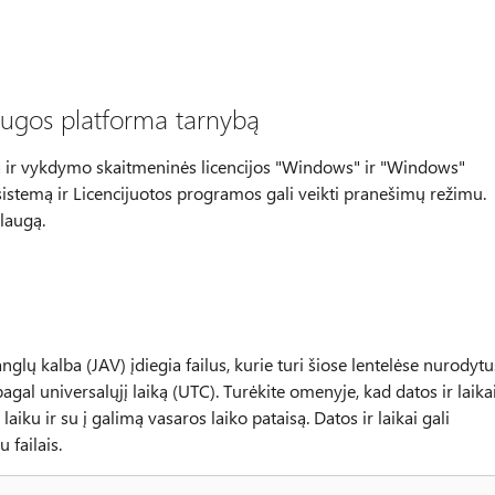
ugos platforma tarnybą
imą ir vykdymo skaitmeninės licencijos "Windows" ir "Windows"
sistemą ir Licencijuotos programos gali veikti pranešimų režimu.
laugą.
glų kalba (JAV) įdiegia failus, kurie turi šiose lentelėse nurodytu
pagal universalųjį laiką (UTC). Turėkite omenyje, kad datos ir laika
iku ir su į galimą vasaros laiko pataisą. Datos ir laikai gali
 failais.