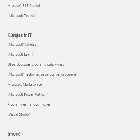
Microsoft 365 Copilot
„Microsoft Teams“
Kūrėjas ir IT
„Microsoft“ kūrėjas
„Microsoft Learn“
DI parduotuvės programų palaikymas
„Microsoft“ techninės pagalbos bendruomenė
Microsoft Marketplace
„Microsoft Power Platform“
Programinės įrangos įmonės
„Visual Studio“
Įmonė