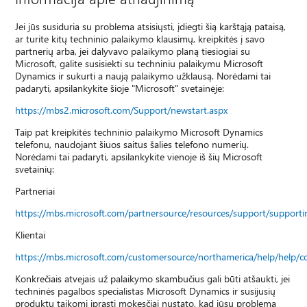
Jei jūs susiduria su problema atsisiųsti, įdiegti šią karštąją pataisą,
ar turite kitų techninio palaikymo klausimų, kreipkitės į savo
partnerių arba, jei dalyvavo palaikymo planą tiesiogiai su
Microsoft, galite susisiekti su techniniu palaikymu Microsoft
Dynamics ir sukurti a naują palaikymo užklausą. Norėdami tai
padaryti, apsilankykite šioje "Microsoft" svetainėje:
https://mbs2.microsoft.com/Support/newstart.aspx
Taip pat kreipkitės techninio palaikymo Microsoft Dynamics
telefonu, naudojant šiuos saitus šalies telefono numerių.
Norėdami tai padaryti, apsilankykite vienoje iš šių Microsoft
svetainių:
Partneriai
https://mbs.microsoft.com/partnersource/resources/support/suppor
Klientai
https://mbs.microsoft.com/customersource/northamerica/help/help/c
Konkrečiais atvejais už palaikymo skambučius gali būti atšaukti, jei
techninės pagalbos specialistas Microsoft Dynamics ir susijusių
produktų taikomi įprasti mokesčiai nustato, kad jūsų problemą