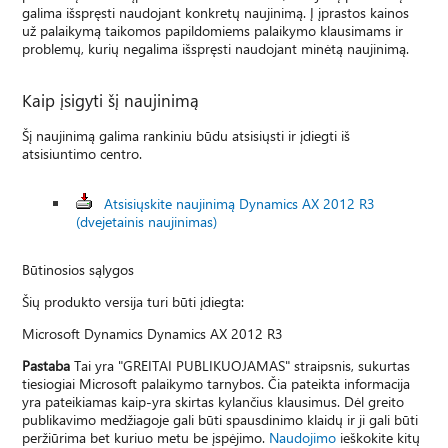
galima išspręsti naudojant konkretų naujinimą. Į įprastos kainos
už palaikymą taikomos papildomiems palaikymo klausimams ir
problemų, kurių negalima išspręsti naudojant minėtą naujinimą.
Kaip įsigyti šį naujinimą
Šį naujinimą galima rankiniu būdu atsisiųsti ir įdiegti iš
atsisiuntimo centro.
Atsisiųskite naujinimą Dynamics AX 2012 R3
(dvejetainis naujinimas)
Būtinosios sąlygos
Šių produkto versija turi būti įdiegta:
Microsoft Dynamics Dynamics AX 2012 R3
Pastaba
Tai yra "GREITAI PUBLIKUOJAMAS" straipsnis, sukurtas
tiesiogiai Microsoft palaikymo tarnybos. Čia pateikta informacija
yra pateikiamas kaip-yra skirtas kylančius klausimus. Dėl greito
publikavimo medžiagoje gali būti spausdinimo klaidų ir ji gali būti
peržiūrima bet kuriuo metu be įspėjimo.
Naudojimo
ieškokite kitų