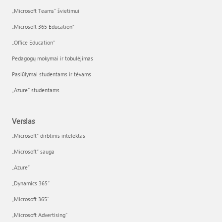
„Microsoft Teams“ švietimui
„Microsoft 365 Education“
„Office Education“
Pedagogų mokymai ir tobulėjimas
Pasiūlymai studentams ir tėvams
„Azure“ studentams
Verslas
„Microsoft“ dirbtinis intelektas
„Microsoft“ sauga
„Azure”
„Dynamics 365“
„Microsoft 365“
„Microsoft Advertising“