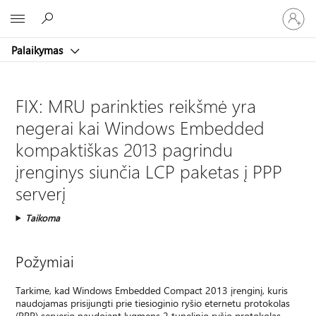
Prisijunk
Microsoft
prie
paskyro
Palaikymas
FIX: MRU parinkties reikšmė yra
negerai kai Windows Embedded
kompaktiškas 2013 pagrindu
įrenginys siunčia LCP paketas į PPP
serverį
Taikoma
Požymiai
Tarkime, kad Windows Embedded Compact 2013 įrenginį, kuris
naudojamas prisijungti prie tiesioginio ryšio eternetu protokolas
(PPP) serverio naudojant lygmens 2 tunelinio ryšio protokolas