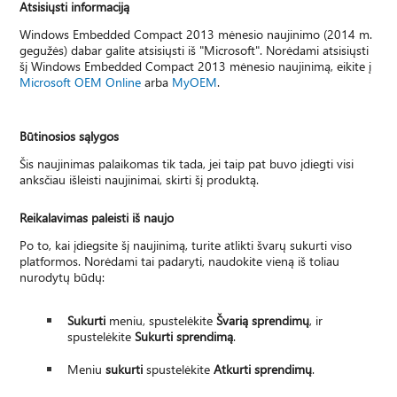
Atsisiųsti informaciją
Windows Embedded Compact 2013 mėnesio naujinimo (2014 m.
gegužės) dabar galite atsisiųsti iš "Microsoft". Norėdami atsisiųsti
šį Windows Embedded Compact 2013 mėnesio naujinimą, eikite į
Microsoft OEM Online
arba
MyOEM
.
Būtinosios sąlygos
Šis naujinimas palaikomas tik tada, jei taip pat buvo įdiegti visi
anksčiau išleisti naujinimai, skirti šį produktą.
Reikalavimas paleisti iš naujo
Po to, kai įdiegsite šį naujinimą, turite atlikti švarų sukurti viso
platformos. Norėdami tai padaryti, naudokite vieną iš toliau
nurodytų būdų:
Sukurti
meniu, spustelėkite
Švarią sprendimų
, ir
spustelėkite
Sukurti sprendimą
.
Meniu
sukurti
spustelėkite
Atkurti sprendimų
.