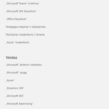
„Microsoft Teams“ švietimui
„Microsoft 365 Education“
„Office Education“
Pedagogų mokymai ir tobulėjimas
Pasiūlymai studentams ir tėvams
„Azure“ studentams
Verslas
„Microsoft“ dirbtinis intelektas
„Microsoft“ sauga
„Azure”
„Dynamics 365“
„Microsoft 365“
„Microsoft Advertising“