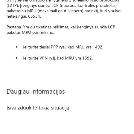
(L2TP). Įrenginys siunčia LCP (nuoroda kontrolės protokolas)
paketas su MRU (maksimali gauti vieneto) parinktį, kuri yra lygi
neteisingai, 65534.
Pastaba. Yra du tikėtinas reikšmes, kai įrenginys siunčia LCP
paketas MRU pasirinkimo:
Jei turite tiesiai PPP ryšį, kad MRU yra 1492.
Jei turite VPN ryšį, kad MRU yra 1392.
Daugiau informacijos
Įsivaizduokite tokią situaciją: