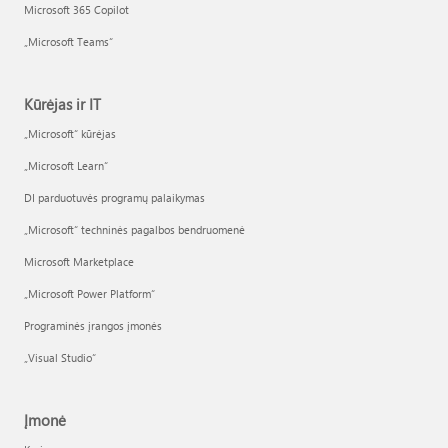
Microsoft 365 Copilot
„Microsoft Teams“
Kūrėjas ir IT
„Microsoft“ kūrėjas
„Microsoft Learn“
DI parduotuvės programų palaikymas
„Microsoft“ techninės pagalbos bendruomenė
Microsoft Marketplace
„Microsoft Power Platform“
Programinės įrangos įmonės
„Visual Studio“
Įmonė