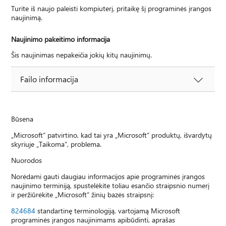
Turite iš naujo paleisti kompiuterį, pritaikę šį programinės įrangos
naujinimą.
Naujinimo pakeitimo informacija
Šis naujinimas nepakeičia jokių kitų naujinimų.
Failo informacija
Būsena
„Microsoft“ patvirtino, kad tai yra „Microsoft“ produktų, išvardytų
skyriuje „Taikoma“, problema.
Nuorodos
Norėdami gauti daugiau informacijos apie programinės įrangos
naujinimo terminiją, spustelėkite toliau esančio straipsnio numerį
ir peržiūrėkite „Microsoft“ žinių bazės straipsnį:
824684
standartinę terminologiją, vartojamą Microsoft
programinės įrangos naujinimams apibūdinti, aprašas