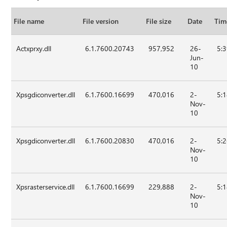
File name
File version
File size
Date
Tim
Actxprxy.dll
6.1.7600.20743
957,952
26-
5:
Jun-
10
Xpsgdiconverter.dll
6.1.7600.16699
470,016
2-
5:
Nov-
10
Xpsgdiconverter.dll
6.1.7600.20830
470,016
2-
5:
Nov-
10
Xpsrasterservice.dll
6.1.7600.16699
229,888
2-
5:
Nov-
10