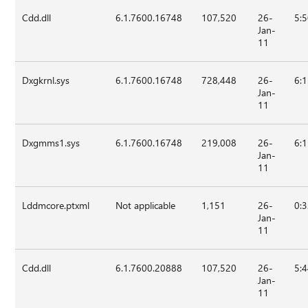
Cdd.dll
6.1.7600.16748
107,520
26-
5:
Jan-
11
Dxgkrnl.sys
6.1.7600.16748
728,448
26-
6:
Jan-
11
Dxgmms1.sys
6.1.7600.16748
219,008
26-
6:
Jan-
11
Lddmcore.ptxml
Not applicable
1,151
26-
0:
Jan-
11
Cdd.dll
6.1.7600.20888
107,520
26-
5:
Jan-
11