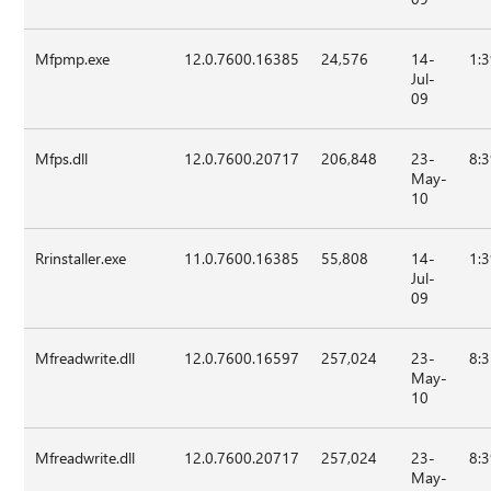
Mfpmp.exe
12.0.7600.16385
24,576
14-
1:
Jul-
09
Mfps.dll
12.0.7600.20717
206,848
23-
8:
May-
10
Rrinstaller.exe
11.0.7600.16385
55,808
14-
1:
Jul-
09
Mfreadwrite.dll
12.0.7600.16597
257,024
23-
8:
May-
10
Mfreadwrite.dll
12.0.7600.20717
257,024
23-
8:
May-