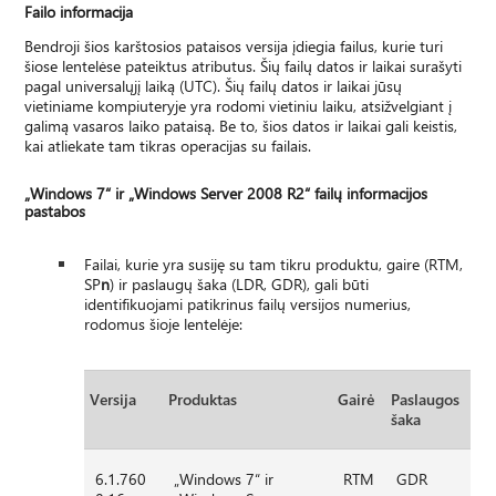
Failo informacija
Bendroji šios karštosios pataisos versija įdiegia failus, kurie turi
šiose lentelėse pateiktus atributus. Šių failų datos ir laikai surašyti
pagal universalųjį laiką (UTC). Šių failų datos ir laikai jūsų
vietiniame kompiuteryje yra rodomi vietiniu laiku, atsižvelgiant į
galimą vasaros laiko pataisą. Be to, šios datos ir laikai gali keistis,
kai atliekate tam tikras operacijas su failais.
„Windows 7“ ir „Windows Server 2008 R2“ failų informacijos
pastabos
Failai, kurie yra susiję su tam tikru produktu, gaire (RTM,
SP
n
) ir paslaugų šaka (LDR, GDR), gali būti
identifikuojami patikrinus failų versijos numerius,
rodomus šioje lentelėje:
Versija
Produktas
Gairė
Paslaugos
šaka
6.1.760
„Windows 7“ ir
RTM
GDR