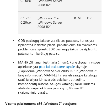
0.16xxx
„Windows Server
2008 R2“
6.1.760
„Windows 7“ ir
RTM
LDR
0.20xxx
„Windows Server
2008 R2“
GDR paslaugų šakose yra tik tos pataisos, kurios yra
išplatintos ir skirtos plačiai paplitusioms itin svarbioms
problemoms spręsti. LDR paslaugų šakos, be išplatintų
pataisų, turi karštųjų pataisų.
MANIFEST (.manifest) failai (.mum), kurie diegiami visose
aplinkose, yra
pateikti atskirame sąraše
skyriuje
„Papildoma „Windows Server 2008 R2“ ir „Windows 7“
failų informacija“. MANIFEST ir susieti saugos katalogų
(.cat) failai yra itin svarbūs palaikant atnaujintų
komponentų būseną. Saugos katalogų failai, kuriems
atributai nepateikti, yra pasirašyti „Microsoft“
skaitmeniniu parašu.
Visoms palaikomoms x86 „Windows 7“ versijoms