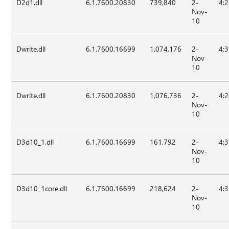
D2d1.dll
6.1.7600.20830
739,840
2-
4:
Nov-
10
Dwrite.dll
6.1.7600.16699
1,074,176
2-
4:
Nov-
10
Dwrite.dll
6.1.7600.20830
1,076,736
2-
4:
Nov-
10
D3d10_1.dll
6.1.7600.16699
161,792
2-
4:
Nov-
10
D3d10_1core.dll
6.1.7600.16699
218,624
2-
4:
Nov-
10