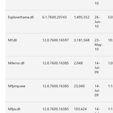
10
Explorerframe.dll
6.1.7600.20743
1,495,552
26-
5:
Jun-
10
Mf.dll
12.0.7600.16597
3,181,568
23-
10
May-
10
Mferror.dll
12.0.7600.16385
2,048
14-
1:
Jul-
09
Mfpmp.exe
12.0.7600.16385
23,040
14-
1:
Jul-
09
Mfps.dll
12.0.7600.16385
103,424
14-
1: