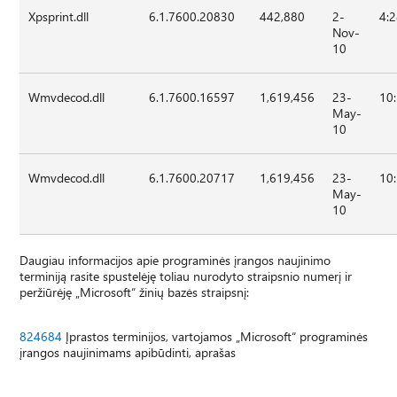
Xpsprint.dll
6.1.7600.20830
442,880
2-
4:
Nov-
10
Wmvdecod.dll
6.1.7600.16597
1,619,456
23-
10
May-
10
Wmvdecod.dll
6.1.7600.20717
1,619,456
23-
10
May-
10
Daugiau informacijos apie programinės įrangos naujinimo
terminiją rasite spustelėję toliau nurodyto straipsnio numerį ir
peržiūrėję „Microsoft“ žinių bazės straipsnį:
824684
Įprastos terminijos, vartojamos „Microsoft“ programinės
įrangos naujinimams apibūdinti, aprašas