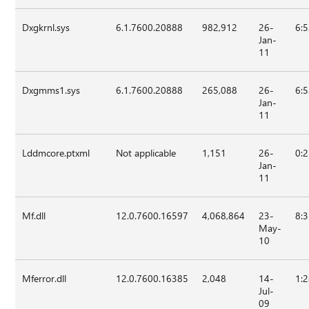
Dxgkrnl.sys
6.1.7600.20888
982,912
26-
6:
Jan-
11
Dxgmms1.sys
6.1.7600.20888
265,088
26-
6:
Jan-
11
Lddmcore.ptxml
Not applicable
1,151
26-
0:
Jan-
11
Mf.dll
12.0.7600.16597
4,068,864
23-
8:
May-
10
Mferror.dll
12.0.7600.16385
2,048
14-
1:
Jul-
09