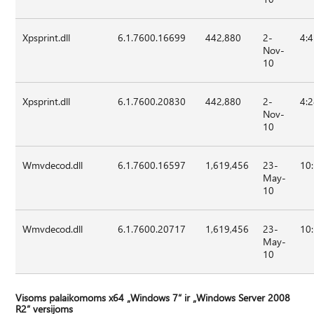
Xpsprint.dll
6.1.7600.16699
442,880
2-
4:
Nov-
10
Xpsprint.dll
6.1.7600.20830
442,880
2-
4:
Nov-
10
Wmvdecod.dll
6.1.7600.16597
1,619,456
23-
10
May-
10
Wmvdecod.dll
6.1.7600.20717
1,619,456
23-
10
May-
10
Visoms palaikomoms x64 „Windows 7“ ir „Windows Server 2008
R2“ versijoms