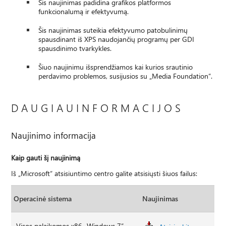
Šis naujinimas padidina grafikos platformos
funkcionalumą ir efektyvumą.
Šis naujinimas suteikia efektyvumo patobulinimų
spausdinant iš XPS naudojančių programų per GDI
spausdinimo tvarkykles.
Šiuo naujinimu išsprendžiamos kai kurios srautinio
perdavimo problemos, susijusios su „Media Foundation“.
D A U G I A U I N F O R M A C I J O S
Naujinimo informacija
Kaip gauti šį naujinimą
Iš „Microsoft“ atsisiuntimo centro galite atsisiųsti šiuos failus:
Operacinė sistema
Naujinimas
Visos palaikomos x86 „Windows 7“