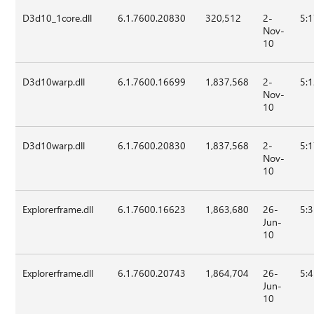
D3d10_1core.dll
6.1.7600.20830
320,512
2-
5:
Nov-
10
D3d10warp.dll
6.1.7600.16699
1,837,568
2-
5:
Nov-
10
D3d10warp.dll
6.1.7600.20830
1,837,568
2-
5:
Nov-
10
Explorerframe.dll
6.1.7600.16623
1,863,680
26-
5:
Jun-
10
Explorerframe.dll
6.1.7600.20743
1,864,704
26-
5:
Jun-
10