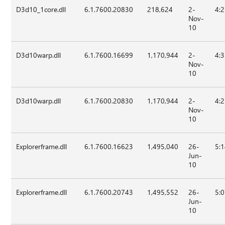
D3d10_1core.dll
6.1.7600.20830
218,624
2-
4:
Nov-
10
D3d10warp.dll
6.1.7600.16699
1,170,944
2-
4:
Nov-
10
D3d10warp.dll
6.1.7600.20830
1,170,944
2-
4:
Nov-
10
Explorerframe.dll
6.1.7600.16623
1,495,040
26-
5:
Jun-
10
Explorerframe.dll
6.1.7600.20743
1,495,552
26-
5:
Jun-
10