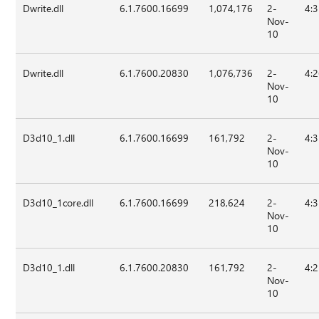
Dwrite.dll
6.1.7600.16699
1,074,176
2-
4:
Nov-
10
Dwrite.dll
6.1.7600.20830
1,076,736
2-
4:
Nov-
10
D3d10_1.dll
6.1.7600.16699
161,792
2-
4:
Nov-
10
D3d10_1core.dll
6.1.7600.16699
218,624
2-
4:
Nov-
10
D3d10_1.dll
6.1.7600.20830
161,792
2-
4:
Nov-
10