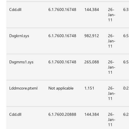
Cdd.dll
6.1.7600.16748
144,384
26-
6:
Jan-
11
Dxgkrnl.sys
6.1.7600.16748
982,912
26-
6:
Jan-
11
Dxgmms1.sys
6.1.7600.16748
265,088
26-
6:
Jan-
11
Lddmcore.ptxml
Not applicable
1,151
26-
0:
Jan-
11
Cdd.dll
6.1.7600.20888
144,384
26-
6:
Jan-
11