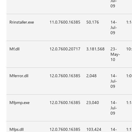
Jul-
09
Rrinstaller.exe
11.0.7600.16385
50,176
14-
1:
Jul-
09
Mf.dll
12.0.7600.20717
3,181,568
23-
10
May-
10
Mferror.dll
12.0.7600.16385
2,048
14-
1:
Jul-
09
Mfpmp.exe
12.0.7600.16385
23,040
14-
1:
Jul-
09
Mfps.dll
12.0.7600.16385
103,424
14-
1: