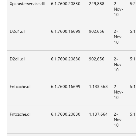
Xpsrasterservice.dll
6.1.7600.20830
229,888
2-
5:
Nov-
10
D2d1.dll
6.1.7600.16699
902,656
2-
5:
Nov-
10
D2d1.dll
6.1.7600.20830
902,656
2-
5:
Nov-
10
Fntcache.dll
6.1.7600.16699
1,133,568
2-
5:
Nov-
10
Fntcache.dll
6.1.7600.20830
1,137,664
2-
5:
Nov-
10