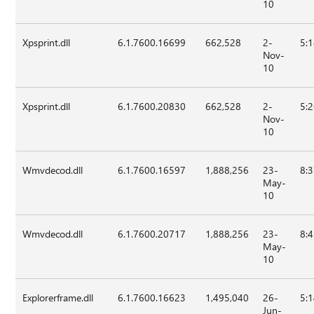
10
Xpsprint.dll
6.1.7600.16699
662,528
2-
5:
Nov-
10
Xpsprint.dll
6.1.7600.20830
662,528
2-
5:
Nov-
10
Wmvdecod.dll
6.1.7600.16597
1,888,256
23-
8:
May-
10
Wmvdecod.dll
6.1.7600.20717
1,888,256
23-
8:
May-
10
Explorerframe.dll
6.1.7600.16623
1,495,040
26-
5:
Jun-