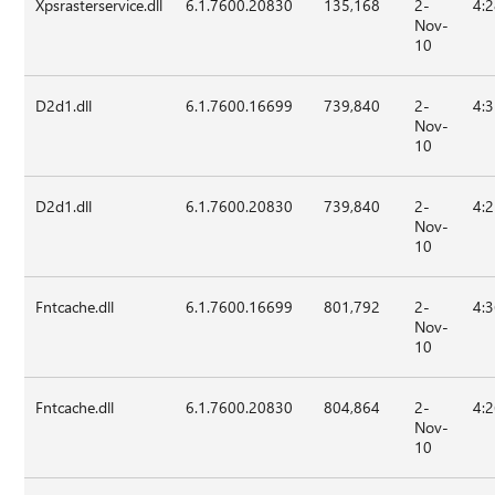
Xpsrasterservice.dll
6.1.7600.20830
135,168
2-
4:
Nov-
10
D2d1.dll
6.1.7600.16699
739,840
2-
4:
Nov-
10
D2d1.dll
6.1.7600.20830
739,840
2-
4:
Nov-
10
Fntcache.dll
6.1.7600.16699
801,792
2-
4:
Nov-
10
Fntcache.dll
6.1.7600.20830
804,864
2-
4:
Nov-
10