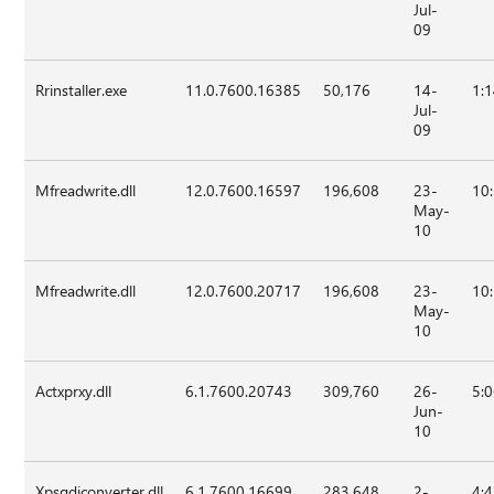
Jul-
09
Rrinstaller.exe
11.0.7600.16385
50,176
14-
1:
Jul-
09
Mfreadwrite.dll
12.0.7600.16597
196,608
23-
10
May-
10
Mfreadwrite.dll
12.0.7600.20717
196,608
23-
10
May-
10
Actxprxy.dll
6.1.7600.20743
309,760
26-
5:
Jun-
10
Xpsgdiconverter.dll
6.1.7600.16699
283,648
2-
4: