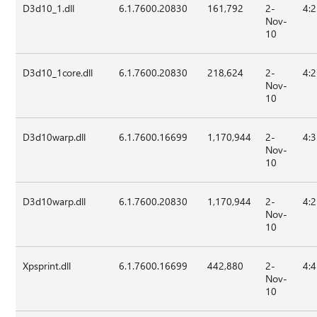
D3d10_1.dll
6.1.7600.20830
161,792
2-
4:
Nov-
10
D3d10_1core.dll
6.1.7600.20830
218,624
2-
4:
Nov-
10
D3d10warp.dll
6.1.7600.16699
1,170,944
2-
4:
Nov-
10
D3d10warp.dll
6.1.7600.20830
1,170,944
2-
4:
Nov-
10
Xpsprint.dll
6.1.7600.16699
442,880
2-
4:
Nov-
10