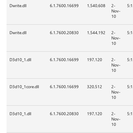
Dwrite.dll
6.1.7600.16699
1,540,608
2-
5:
Nov-
10
Dwrite.dll
6.1.7600.20830
1,544,192
2-
5:
Nov-
10
D3d10_1.dll
6.1.7600.16699
197,120
2-
5:
Nov-
10
D3d10_1core.dll
6.1.7600.16699
320,512
2-
5:
Nov-
10
D3d10_1.dll
6.1.7600.20830
197,120
2-
5:
Nov-
10