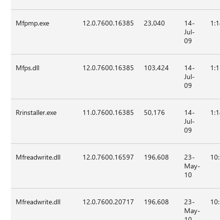
Mfpmp.exe
12.0.7600.16385
23,040
14-
1:
Jul-
09
Mfps.dll
12.0.7600.16385
103,424
14-
1:
Jul-
09
Rrinstaller.exe
11.0.7600.16385
50,176
14-
1:
Jul-
09
Mfreadwrite.dll
12.0.7600.16597
196,608
23-
10
May-
10
Mfreadwrite.dll
12.0.7600.20717
196,608
23-
10
May-
10