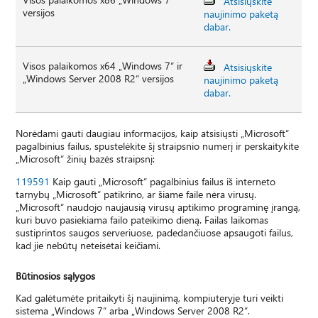
Atsisiųskite
versijos
naujinimo paketą
dabar.
Visos palaikomos x64 „Windows 7“ ir
Atsisiųskite
„Windows Server 2008 R2“ versijos
naujinimo paketą
dabar.
Norėdami gauti daugiau informacijos, kaip atsisiųsti „Microsoft“
pagalbinius failus, spustelėkite šį straipsnio numerį ir perskaitykite
„Microsoft“ žinių bazės straipsnį:
119591
Kaip gauti „Microsoft“ pagalbinius failus iš interneto
tarnybų „Microsoft“ patikrino, ar šiame faile nėra virusų.
„Microsoft“ naudojo naujausią virusų aptikimo programinę įrangą,
kuri buvo pasiekiama failo pateikimo dieną. Failas laikomas
sustiprintos saugos serveriuose, padedančiuose apsaugoti failus,
kad jie nebūtų neteisėtai keičiami.
Būtinosios sąlygos
Kad galėtumėte pritaikyti šį naujinimą, kompiuteryje turi veikti
sistema „Windows 7“ arba „Windows Server 2008 R2“.