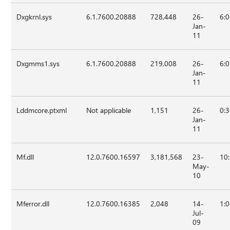
Dxgkrnl.sys
6.1.7600.20888
728,448
26-
6:
Jan-
11
Dxgmms1.sys
6.1.7600.20888
219,008
26-
6:
Jan-
11
Lddmcore.ptxml
Not applicable
1,151
26-
0:
Jan-
11
Mf.dll
12.0.7600.16597
3,181,568
23-
10
May-
10
Mferror.dll
12.0.7600.16385
2,048
14-
1:
Jul-
09