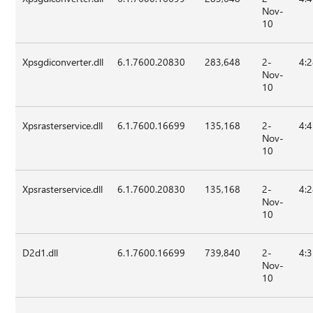
Nov-
10
Xpsgdiconverter.dll
6.1.7600.20830
283,648
2-
4:
Nov-
10
Xpsrasterservice.dll
6.1.7600.16699
135,168
2-
4:
Nov-
10
Xpsrasterservice.dll
6.1.7600.20830
135,168
2-
4:
Nov-
10
D2d1.dll
6.1.7600.16699
739,840
2-
4:
Nov-
10