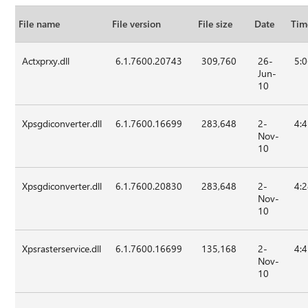
File name
File version
File size
Date
Tim
Actxprxy.dll
6.1.7600.20743
309,760
26-
5:
Jun-
10
Xpsgdiconverter.dll
6.1.7600.16699
283,648
2-
4:
Nov-
10
Xpsgdiconverter.dll
6.1.7600.20830
283,648
2-
4:
Nov-
10
Xpsrasterservice.dll
6.1.7600.16699
135,168
2-
4:
Nov-
10