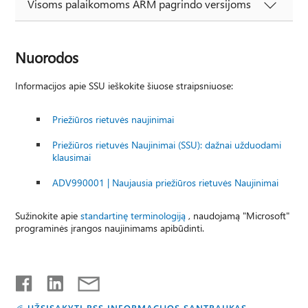
Visoms palaikomoms ARM pagrindo versijoms
Nuorodos
Informacijos apie SSU ieškokite šiuose straipsniuose:
Priežiūros rietuvės naujinimai
Priežiūros rietuvės Naujinimai (SSU): dažnai užduodami
klausimai
ADV990001 | Naujausia priežiūros rietuvės Naujinimai
Sužinokite apie
standartinę terminologiją
, naudojamą "Microsoft"
programinės įrangos naujinimams apibūdinti.
UŽSISAKYTI RSS INFORMACIJOS SANTRAUKAS