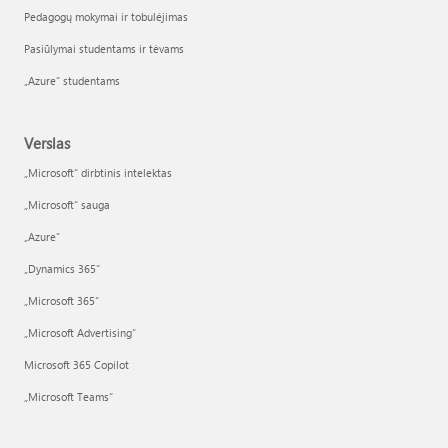
Pedagogų mokymai ir tobulėjimas
Pasiūlymai studentams ir tėvams
„Azure“ studentams
Verslas
„Microsoft“ dirbtinis intelektas
„Microsoft“ sauga
„Azure”
„Dynamics 365“
„Microsoft 365“
„Microsoft Advertising“
Microsoft 365 Copilot
„Microsoft Teams“