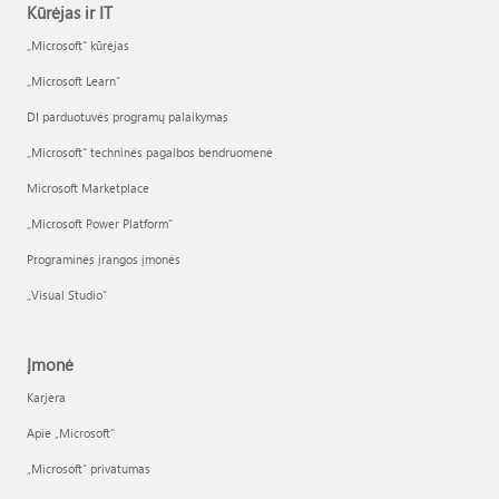
Kūrėjas ir IT
„Microsoft“ kūrėjas
„Microsoft Learn“
DI parduotuvės programų palaikymas
„Microsoft“ techninės pagalbos bendruomenė
Microsoft Marketplace
„Microsoft Power Platform“
Programinės įrangos įmonės
„Visual Studio“
Įmonė
Karjera
Apie „Microsoft“
„Microsoft“ privatumas