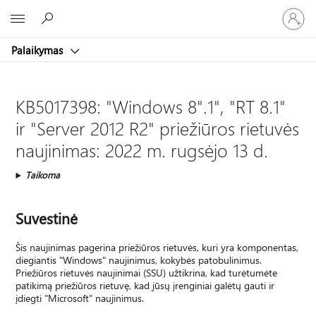
Prisijunk
Microsoft
prie
paskyro
Palaikymas
KB5017398: "Windows 8".1", "RT 8.1"
ir "Server 2012 R2" priežiūros rietuvės
naujinimas: 2022 m. rugsėjo 13 d.
Taikoma
Suvestinė
Šis naujinimas pagerina priežiūros rietuvės, kuri yra komponentas,
diegiantis "Windows" naujinimus, kokybės patobulinimus.
Priežiūros rietuvės naujinimai (SSU) užtikrina, kad turėtumėte
patikimą priežiūros rietuvę, kad jūsų įrenginiai galėtų gauti ir
įdiegti "Microsoft" naujinimus.