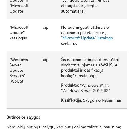
Update" ir
"Windows Update". Jis bus
"Microsoft
atsisiųstas ir įdiegtas
Update"
automatiškai.
"Microsoft
Taip
Norėdami gauti atskirą šio
Update"
naujinimo paketą, eikite į
katalogas
"Microsoft Update" katalogo
svetainę.
"Windows
Taip
Šis naujinimas bus automatiškai
Server
sinchronizuojamas su WSUS, jei
Update
produktai ir klasifikacija
Services"
konfigūruosite taip:
(WSUS)
Produkto:
"Windows 8".1",
"Windows Server 2012 R2"
Klasifikacija
: Saugumo Naujinimai
Būtinosios sąlygos
Nėra jokių būtinųjų sąlygų, kad būtų galima taikyti šį naujinimą.