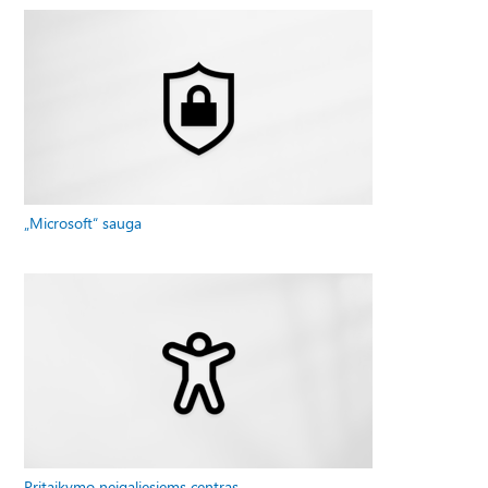
„Microsoft“ sauga
Pritaikymo neįgaliesiems centras