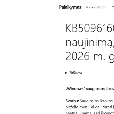
Microsoft
Palaikymas
Microsoft 365
O
KB5096160
naujinimą,
2026 m. g
Taikoma
„Windows“ saugiosios įkrovo
Svarbu:
Saugiosios įkrovos 
birželio mėn. Tai gali turėti
neatnaujinama. Kad išvengtu