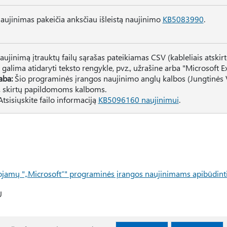
naujinimas pakeičia anksčiau išleistą naujinimo
KB5083990
.
naujinimą įtrauktų failų sąrašas pateikiamas CSV (kableliais atskirto
ą galima atidaryti teksto rengykle, pvz., užrašine arba "Microsoft Ex
aba:
Šio programinės įrangos naujinimo anglų kalbos (Jungtinės Val
ų, skirtų papildomoms kalboms.
Atsisiųskite failo informaciją
KB5096160 naujinimui
.
ojamų "„Microsoft“" programinės įrangos naujinimams apibūdinti
U