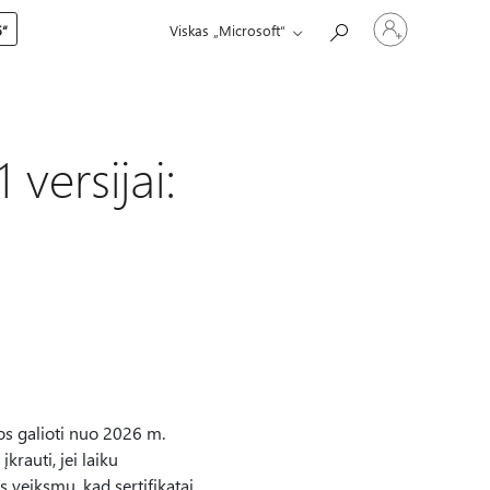
Prisijunkite
5“
Viskas „Microsoft“
prie
paskyros
versijai:
os galioti nuo 2026 m.
krauti, jei laiku
 veiksmų, kad sertifikatai