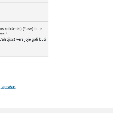
s reikšmės) (*.csv) faile.
cel".
stijos) versijoje gali būti
, aprašas