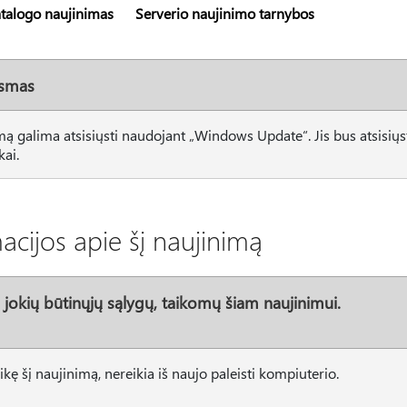
talogo naujinimas
Serverio naujinimo tarnybos
ksmas
mą galima atsisiųsti naudojant „Windows Update“. Jis bus atsisiųst
ai.
cijos apie šį naujinimą
 jokių būtinųjų sąlygų, taikomų šiam naujinimui.
aikę šį naujinimą, nereikia iš naujo paleisti kompiuterio.