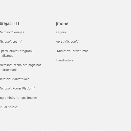
ūrėjas ir IT
Įmonė
icrosoft“ kūrėjas
Karjera
icrosoft Learn“
Apie „Microsoft“
I parduotuvės programų
„Microsoft“ privatumas
alaikymas
Investuotojai
icrosoft“ techninės pagalbos
endruomenė
icrosoft Marketplace
icrosoft Power Platform“
rograminės įrangos įmonės
isual Studio“