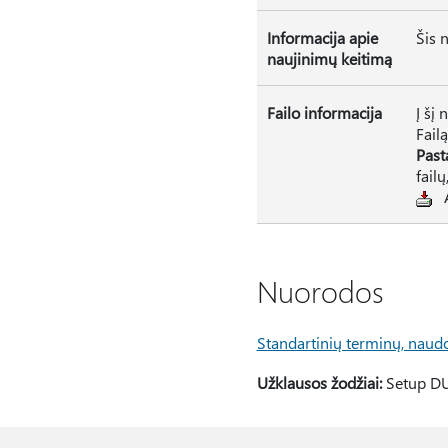
Informacija apie
Šis 
naujinimų keitimą
Failo informacija
Į šį 
Fail
Past
fail
Nuorodos
Standartinių terminų, naud
Užklausos žodžiai:
Setup D