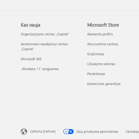
Kas nauja
Microsoft Store
Organizacijoms skirtas „Copilot“
Abonento profilis
Asmeniniam naudojimui skirtas
Atsisiuntimo centras
„Copilot“
Grąžinimas
Microsoft 365
Užsakymo sekimas
„Windows 11“ programos
Perdirbimas
Komercinės garantijos
Lietuvių (Lietuva)
Jūsų privatumo pasirinkimai
Vartotoj