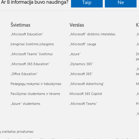
Ar ši informacija buvo naudinga?
Taip
Ne
Švietimas
Verslas
K
„Microsoft Education“
„Microsoft“ dirbtinis intelektas
„M
Įrenginiai švietimo įstaigoms
„Microsoft“ sauga
„M
„Microsoft Teams“ švietimui
„Azure”
D
p
„Microsoft 365 Education“
„Dynamics 365“
„M
„Office Education“
„Microsoft 365“
b
Pedagogų mokymai ir tobulėjimas
„Microsoft Advertising“
M
Pasiūlymai studentams ir tėvams
Microsoft 365 Copilot
„M
„Azure“ studentams
„Microsoft Teams“
P
„V
ų sveikatos privatumas