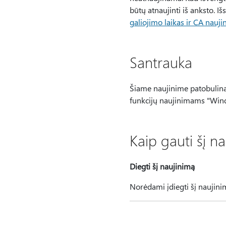
būtų atnaujinti iš anksto. 
galiojimo laikas ir CA nauji
Santrauka
Šiame naujinime patobulinam
funkcijų naujinimams "Wind
Kaip gauti šį n
Diegti šį naujinimą
Norėdami įdiegti šį naujinim