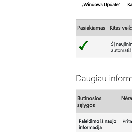
„Windows Update“
Ka
Pasiekiamas
Kitas vei
Šį naujini
automatišk
Daugiau informa
Būtinosios
Nėra
sąlygos
Paleidimo iš naujo
Prit
informacija