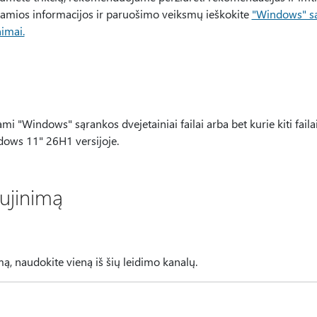
Išsamios informacijos ir paruošimo veiksmų ieškokite
"Windows" sau
nimai.
i "Windows" sąrankos dvejetainiai failai arba bet kurie kiti faila
ows 11" 26H1 versijoje.
aujinimą
ą, naudokite vieną iš šių leidimo kanalų.