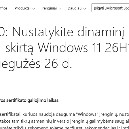
ffice
Produktai
Įrenginiai
Daugiau
Įsigyti „Microsoft 36
: Nustatykite dinaminį
 skirtą Windows 11 26H1 
egužės 26 d.
s sertifikato galiojimo laikas
sertifikatai, kuriuos naudoja dauguma "Windows" įrenginių, nust
 įtakos tam tikrų asmeninių ir verslo įrenginių galimybėms saugiai į
mėte trikčių, rekomenduojame peržiūrėti rekomendacijas ir imtis