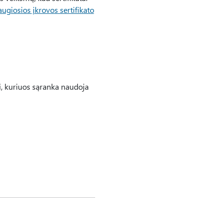
giosios įkrovos sertifikato
i, kuriuos sąranka naudoja