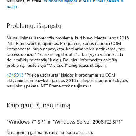
naujinimą, žr. toliau
Būtinosios sąlygos
ir
reikalavimas paleisti iš
naujo
.
Problemų, išspręstų
Šis naujinimas išsprendžia problemą, kuri buvo įdiegta liepos 2018
.NET Framework naujinimus. Programos, kurios naudoja COM
komponentai buvo nepavyksta įkelti arba veikia netinkamai, nes
"access denied,", "klasė neregistruota," arba "įvyko vidinė klaida
dėl neaiškių priežasčių" klaidų. Daugiau informacijos apie šią
problemą, rasite šioje "Microsoft" žinių bazės straipsnį:
4345913
"Prieiga uždrausta" klaidos ir programas su COM
aktyvinimas nepavyksta įdiegus 2018 m. liepos saugos ir kokybės
naujinimų paketą .NET Framework naujinimus
Kaip gauti šį naujinimą
"Windows 7" SP1 ir "Windows Server 2008 R2 SP1"
Šį naujinimą galima tik rankiniu būdu atsisiųsti.