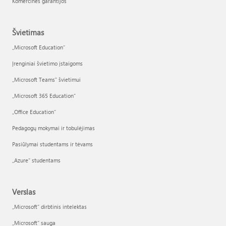
Komercinės garantijos
Švietimas
„Microsoft Education“
Įrenginiai švietimo įstaigoms
„Microsoft Teams“ švietimui
„Microsoft 365 Education“
„Office Education“
Pedagogų mokymai ir tobulėjimas
Pasiūlymai studentams ir tėvams
„Azure“ studentams
Verslas
„Microsoft“ dirbtinis intelektas
„Microsoft“ sauga