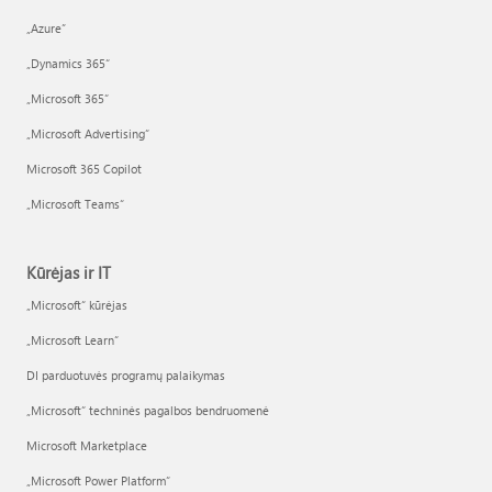
„Azure”
„Dynamics 365“
„Microsoft 365“
„Microsoft Advertising“
Microsoft 365 Copilot
„Microsoft Teams“
Kūrėjas ir IT
„Microsoft“ kūrėjas
„Microsoft Learn“
DI parduotuvės programų palaikymas
„Microsoft“ techninės pagalbos bendruomenė
Microsoft Marketplace
„Microsoft Power Platform“