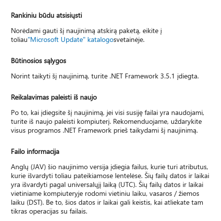
Rankiniu būdu atsisiųsti
Norėdami gauti šį naujinimą atskirą paketą, eikite į
toliau
"Microsoft Update" katalogo
svetainėje.
Būtinosios sąlygos
Norint taikyti šį naujinimą, turite .NET Framework 3.5.1 įdiegta.
Reikalavimas paleisti iš naujo
Po to, kai įdiegsite šį naujinimą, jei visi susiję failai yra naudojami,
turite iš naujo paleisti kompiuterį. Rekomenduojame, uždarykite
visus programos .NET Framework prieš taikydami šį naujinimą.
Failo informacija
Anglų (JAV) šio naujinimo versija įdiegia failus, kurie turi atributus,
kurie išvardyti toliau pateikiamose lentelėse. Šių failų datos ir laikai
yra išvardyti pagal universalųjį laiką (UTC). Šių failų datos ir laikai
vietiniame kompiuteryje rodomi vietiniu laiku, vasaros / žiemos
laiku (DST). Be to, šios datos ir laikai gali keistis, kai atliekate tam
tikras operacijas su failais.