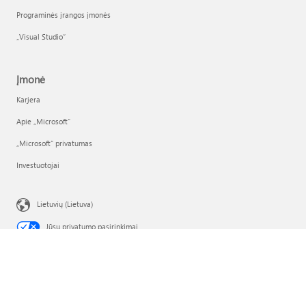
Programinės įrangos įmonės
„Visual Studio“
Įmonė
Karjera
Apie „Microsoft“
„Microsoft“ privatumas
Investuotojai
Lietuvių (Lietuva)
Jūsų privatumo pasirinkimai
Vartotojų sveikatos privatumas
Susisiekti su „Microsoft“
Privatumas
Naudojimosi sąlygos
Prekių ženklai
Apie mūsų reklamą
EU Compliance DoCs
© Microsoft 2026