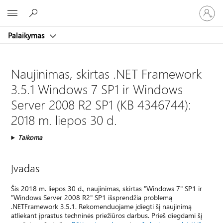
Prisijunk
Microsoft
prie
paskyro
Palaikymas
Naujinimas, skirtas .NET Framework
3.5.1 Windows 7 SP1 ir Windows
Server 2008 R2 SP1 (KB 4346744):
2018 m. liepos 30 d.
Taikoma
Įvadas
Šis 2018 m. liepos 30 d., naujinimas, skirtas "Windows 7" SP1 ir
"Windows Server 2008 R2" SP1 išsprendžia problemą
.NETFramework 3.5.1. Rekomenduojame įdiegti šį naujinimą
atliekant įprastus techninės priežiūros darbus. Prieš diegdami šį