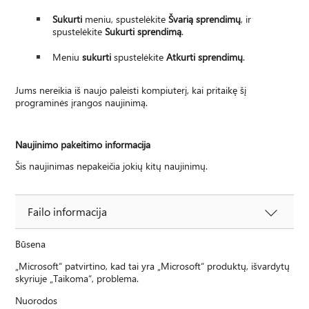
Sukurti
meniu, spustelėkite
Švarią sprendimų
, ir
spustelėkite
Sukurti sprendimą
.
Meniu
sukurti
spustelėkite
Atkurti sprendimų
.
Jums nereikia iš naujo paleisti kompiuterį, kai pritaikę šį
programinės įrangos naujinimą.
Naujinimo pakeitimo informacija
Šis naujinimas nepakeičia jokių kitų naujinimų.
Failo informacija
Būsena
„Microsoft“ patvirtino, kad tai yra „Microsoft“ produktų, išvardytų
skyriuje „Taikoma“, problema.
Nuorodos