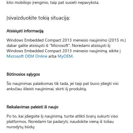
kito mobiliojo įrenginio, taip pat susieti nepavyksta.
Įsivaizduokite tokią situaciją:
Atsisiųsti informaciją
Windows Embedded Compact 2013 mėnesio naujinimo (2015 m.)
dabar galite atsisiųsti iš "Microsoft". Norėdami atsisiųsti šį
Windows Embedded Compact 2013 mėnesio naujinimą, eikite į
Microsoft OEM Online
arba
MyOEM
.
Būtinosios sąlygos
Šis naujinimas palaikomas tik tada, jei taip pat buvo įdiegti visi
anksčiau išleisti naujinimai, skirti šį produktą.
Reikalavimas paleisti iš naujo
Po to, kai įdiegsite šį naujinimą, turite atlikti švarų sukurti viso
platformos. Norėdami tai padaryti, naudokite vieną iš toliau
nurodytų būdų: