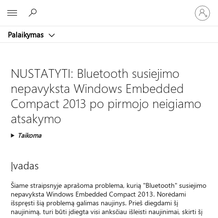
Prisijunk
Microsoft
prie
paskyro
Palaikymas
NUSTATYTI: Bluetooth susiejimo
nepavyksta Windows Embedded
Compact 2013 po pirmojo neigiamo
atsakymo
Taikoma
Įvadas
Šiame straipsnyje aprašoma problema, kurią "Bluetooth" susiejimo
nepavyksta Windows Embedded Compact 2013. Norėdami
išspręsti šią problemą galimas naujinys. Prieš diegdami šį
naujinimą, turi būti įdiegta visi anksčiau išleisti naujinimai, skirti šį