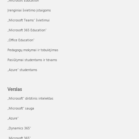
„Microsoft Education“
Įrenginiai švietimo įstaigoms
„Microsoft Teams“ švietimui
„Microsoft 365 Education“
„Office Education“
Pedagogų mokymai ir tobulėjimas
Pasiūlymai studentams ir tėvams
„Azure“ studentams
Verslas
„Microsoft“ dirbtinis intelektas
„Microsoft“ sauga
„Azure”
„Dynamics 365“
„Microsoft 365“