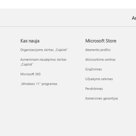
Ar
Kas nauja
Microsoft Store
Organizacijoms skirtas „Copilot“
Abonento profilis
Asmeniniam naudojimui skirtas
Atsisiuntimo centras
„Copilot“
Grąžinimas
Microsoft 365
Užsakymo sekimas
„Windows 11“ programos
Perdirbimas
Komercinės garantijos