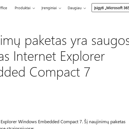
ffice
Produktai
Įrenginiai
Daugiau
Įsigyti „Microsoft 36
inimų paketas yra saugo
as Internet Explorer
dded Compact 7
net Explorer Windows Embedded Compact 7. Šį naujinimų paketas
se straipsniuose: