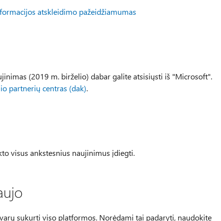
nformacijos atskleidimo pažeidžiamumas
as (2019 m. birželio) dabar galite atsisiųsti iš "Microsoft".
io partnerių centras (dak)
.
kto visus ankstesnius naujinimus įdiegti.
aujo
ti švarų sukurti viso platformos. Norėdami tai padaryti, naudokite