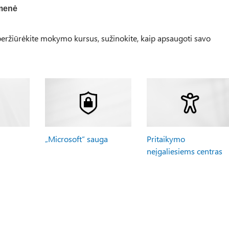
menė
ržiūrėkite mokymo kursus, sužinokite, kaip apsaugoti savo
„Microsoft“ sauga
Pritaikymo
neįgaliesiems centras