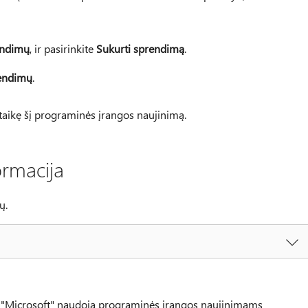
endimų
, ir pasirinkite
Sukurti sprendimą
.
rendimų
.
itaikę šį programinės įrangos naujinimą.
ormacija
ų.
ą "Microsoft" naudoja programinės įrangos naujinimams