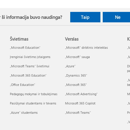
 ši informacija buvo naudinga?
Taip
Ne
Švietimas
Verslas
K
„Microsoft Education“
„Microsoft“ dirbtinis intelektas
„M
Įrenginiai švietimo įstaigoms
„Microsoft“ sauga
„M
„Microsoft Teams“ švietimui
„Azure”
D
p
„Microsoft 365 Education“
„Dynamics 365“
„M
„Office Education“
„Microsoft 365“
b
Pedagogų mokymai ir tobulėjimas
„Microsoft Advertising“
M
Pasiūlymai studentams ir tėvams
Microsoft 365 Copilot
„M
„Azure“ studentams
„Microsoft Teams“
P
„V