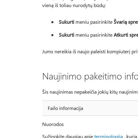
vieną iš toliau nurodytų būdų:
Sukurti
meniu pasirinkite
Švarią spr
Sukurti
meniu pasirinkite
Atkurti sp
Jums nereikia iš naujo paleisti kompiuterį pr
Naujinimo pakeitimo inf
Šis naujinimas nepakeičia jokių kitų naujinim
Failo informacija
Nuorodos
Sužinokite daugiau apie
terminologiją
, kuri