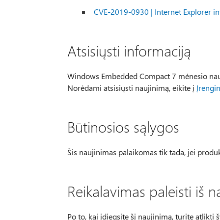
CVE-2019-0930 | Internet Explorer i
Atsisiųsti informaciją
Windows Embedded Compact 7 mėnesio naujinim
Norėdami atsisiųsti naujinimą, eikite į
Įrengin
Būtinosios sąlygos
Šis naujinimas palaikomas tik tada, jei produ
Reikalavimas paleisti iš n
Po to, kai įdiegsite šį naujinimą, turite atlik