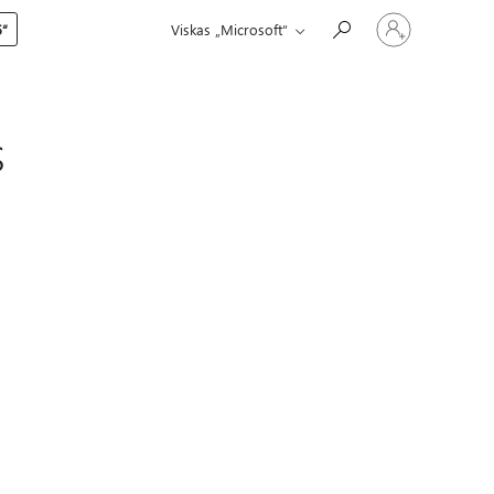
Prisijunkite
5“
Viskas „Microsoft“
prie
paskyros
s