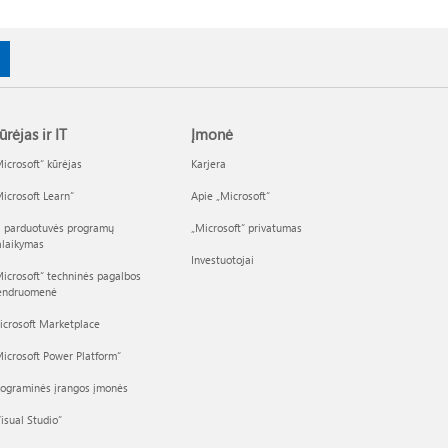
ūrėjas ir IT
Įmonė
icrosoft“ kūrėjas
Karjera
icrosoft Learn“
Apie „Microsoft“
I parduotuvės programų
„Microsoft“ privatumas
alaikymas
Investuotojai
icrosoft“ techninės pagalbos
endruomenė
icrosoft Marketplace
icrosoft Power Platform“
rograminės įrangos įmonės
isual Studio“