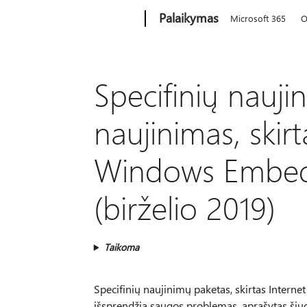
Microsoft
Palaikymas
Microsoft 365
O
Specifinių nauj
naujinimas, skirt
Windows Embe
(birželio 2019)
Taikoma
Specifinių naujinimų paketas, skirtas Inter
išsprendžia saugos problemas, aprašytas šiuo