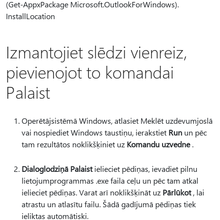
(Get-AppxPackage Microsoft.OutlookForWindows).
InstallLocation
Izmantojiet slēdzi vienreiz,
pievienojot to komandai
Palaist
Operētājsistēmā Windows, atlasiet Meklēt uzdevumjoslā
vai nospiediet Windows taustiņu, ierakstiet
Run
un pēc
tam rezultātos noklikšķiniet uz
Komandu uzvedne
.
Dialoglodziņā Palaist
ielieciet pēdiņas, ievadiet pilnu
lietojumprogrammas .exe faila ceļu un pēc tam atkal
ielieciet pēdiņas. Varat arī noklikšķināt uz
Pārlūkot
, lai
atrastu un atlasītu failu. Šādā gadījumā pēdiņas tiek
ieliktas automātiski.