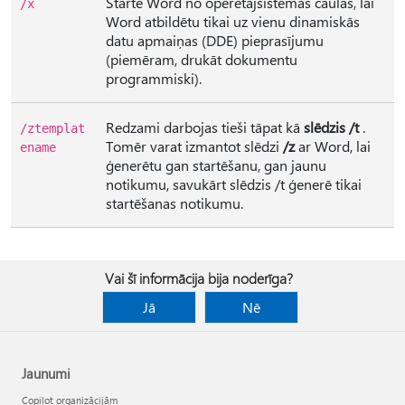
Startē Word no operētājsistēmas čaulas, lai
/x
Word atbildētu tikai uz vienu dinamiskās
datu apmaiņas (DDE) pieprasījumu
(piemēram, drukāt dokumentu
programmiski).
Redzami darbojas tieši tāpat kā
slēdzis /t
.
/ztemplat
Tomēr varat izmantot slēdzi
/z
ar Word, lai
ename
ģenerētu gan startēšanu, gan jaunu
notikumu, savukārt slēdzis /t ģenerē tikai
startēšanas notikumu.
Vai šī informācija bija noderīga?
Jā
Nē
Jaunumi
Copilot organizācijām