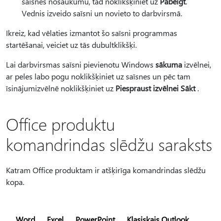
saīsnes nosaukumu, tad noklikšķiniet uz
Pabeigt
.
Vednis izveido saīsni un novieto to darbvirsmā.
Ikreiz, kad vēlaties izmantot šo saīsni programmas
startēšanai, veiciet uz tās dubultklikšķi.
Lai darbvirsmas saīsni pievienotu Windows
sākuma
izvēlnei,
ar peles labo pogu noklikšķiniet uz saīsnes un pēc tam
īsinājumizvēlnē noklikšķiniet uz
Piespraust izvēlnei Sākt
.
Office produktu
komandrindas slēdžu saraksts
Katram Office produktam ir atšķirīga komandrindas slēdžu
kopa.
Word
Excel
PowerPoint
Klasiskais Outlook