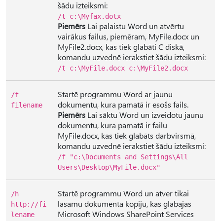
šādu izteiksmi:
/t c:\Myfax.dotx
Piemērs
Lai palaistu Word un atvērtu
vairākus failus, piemēram, MyFile.docx un
MyFile2.docx, kas tiek glabāti C diskā,
komandu uzvednē ierakstiet šādu izteiksmi:
/t c:\MyFile.docx c:\MyFile2.docx
Startē programmu Word ar jaunu
/f
dokumentu, kura pamatā ir esošs fails.
filename
Piemērs
Lai sāktu Word un izveidotu jaunu
dokumentu, kura pamatā ir failu
MyFile.docx, kas tiek glabāts darbvirsmā,
komandu uzvednē ierakstiet šādu izteiksmi:
/f "c:\Documents and Settings\All
Users\Desktop\MyFile.docx"
Startē programmu Word un atver tikai
/h
lasāmu dokumenta kopiju, kas glabājas
http://fi
Microsoft Windows SharePoint Services
lename