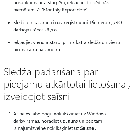
nosaukums ar atstarpēm, iekļaujiet to pēdiņās,
piemēram, /t "Monthly Report.dotx".
Slēdži un parametri nav reģistrjutīgi. Piemēram, /RO
darbojas tāpat kā /ro.
Iekļaujiet vienu atstarpi pirms katra slēdža un vienu
pirms katra parametra.
Slēdža padarīšana par
pieejamu atkārtotai lietošanai,
izveidojot saīsni
Ar peles labo pogu noklikšķiniet uz Windows
darbvirsmas, norādiet uz
Jauns
un pēc tam
īsinājumizvēlnē noklikšķiniet uz
Saīsne
.