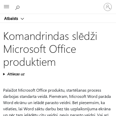
Pieraksti
Microsoft
savā
kontā
Atbalsts
Komandrindas slēdži
Microsoft Office
produktiem
Attiecas uz
Palaižot Microsoft Office produktu, startēšanas process
darbojas standarta veidā. Piemēram, Microsoft Word parāda
Word ekrānu un ielādē parasto veidni. Bet pieņemsim, ka
vēlaties, lai Word sāktu darbu bez tās uzplaiksnījuma ekrāna
un pēc tam ielādētu citu veidni, nevis parasto veidni. Vai arī