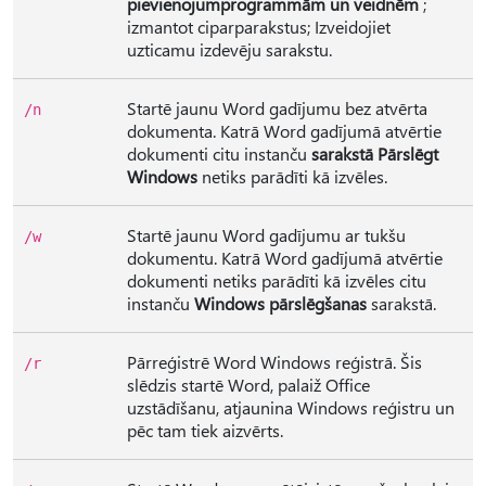
pievienojumprogrammām un veidnēm
;
izmantot ciparparakstus; Izveidojiet
uzticamu izdevēju sarakstu.
Startē jaunu Word gadījumu bez atvērta
/n
dokumenta. Katrā Word gadījumā atvērtie
dokumenti citu instanču
sarakstā Pārslēgt
Windows
netiks parādīti kā izvēles.
Startē jaunu Word gadījumu ar tukšu
/w
dokumentu. Katrā Word gadījumā atvērtie
dokumenti netiks parādīti kā izvēles citu
instanču
Windows pārslēgšanas
sarakstā.
Pārreģistrē Word Windows reģistrā. Šis
/r
slēdzis startē Word, palaiž Office
uzstādīšanu, atjaunina Windows reģistru un
pēc tam tiek aizvērts.