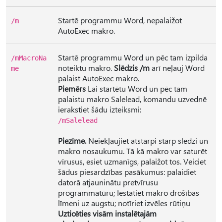
Startē programmu Word, nepalaižot
/m
AutoExec makro.
Startē programmu Word un pēc tam izpilda
/mMacroNa
noteiktu makro.
Slēdzis /m
arī neļauj Word
me
palaist AutoExec makro.
Piemērs
Lai startētu Word un pēc tam
palaistu makro Salelead, komandu uzvednē
ierakstiet šādu izteiksmi:
/mSalelead
Piezīme.
Neiekļaujiet atstarpi starp slēdzi un
makro nosaukumu. Tā kā makro var saturēt
vīrusus, esiet uzmanīgs, palaižot tos. Veiciet
šādus piesardzības pasākumus: palaidiet
datorā atjauninātu pretvīrusu
programmatūru; Iestatiet makro drošības
līmeni uz augstu; notīriet izvēles rūtiņu
Uzticēties visām instalētajām