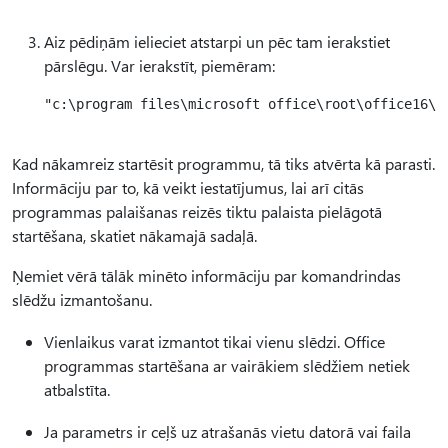
Aiz pēdiņām ielieciet atstarpi un pēc tam ierakstiet
pārslēgu. Var ierakstīt, piemēram:
"c:\program files\microsoft office\root\office16\ou
Kad nākamreiz startēsit programmu, tā tiks atvērta kā parasti.
Informāciju par to, kā veikt iestatījumus, lai arī citās
programmas palaišanas reizēs tiktu palaista pielāgotā
startēšana, skatiet nākamajā sadaļā.
Ņemiet vērā tālāk minēto informāciju par komandrindas
slēdžu izmantošanu.
Vienlaikus varat izmantot tikai vienu slēdzi. Office
programmas startēšana ar vairākiem slēdžiem netiek
atbalstīta.
Ja parametrs ir ceļš uz atrašanās vietu datorā vai faila