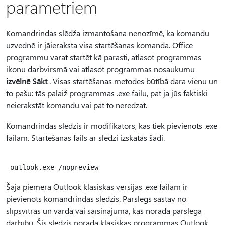
parametriem
Komandrindas slēdža izmantošana nenozīmē, ka komandu
uzvednē ir jāieraksta visa startēšanas komanda. Office
programmu varat startēt kā parasti, atlasot programmas
ikonu darbvirsmā vai atlasot programmas nosaukumu
izvēlnē Sākt
. Visas startēšanas metodes būtībā dara vienu un
to pašu: tās palaiž programmas .exe failu, pat ja jūs faktiski
neierakstāt komandu vai pat to neredzat.
Komandrindas slēdzis ir modifikators, kas tiek pievienots .exe
failam. Startēšanas fails ar slēdzi izskatās šādi.
Šajā piemērā Outlook klasiskās versijas .exe failam ir
pievienots komandrindas slēdzis. Pārslēgs sastāv no
slīpsvītras un vārda vai saīsinājuma, kas norāda pārslēga
darbību. Šis slēdzis norāda klasiskās programmas Outlook