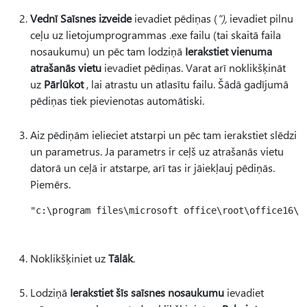
Vednī Saīsnes izveide
ievadiet pēdiņas (
"),
ievadiet pilnu
ceļu uz lietojumprogrammas .exe failu (tai skaitā faila
nosaukumu) un pēc tam lodziņā
Ierakstiet vienuma
atrašanās vietu
ievadiet pēdiņas. Varat arī noklikšķināt
uz
Pārlūkot
, lai atrastu un atlasītu failu. Šādā gadījumā
pēdiņas tiek pievienotas automātiski.
Aiz pēdiņām ielieciet atstarpi un pēc tam ierakstiet slēdzi
un parametrus. Ja parametrs ir ceļš uz atrašanās vietu
datorā un ceļā ir atstarpe, arī tas ir jāiekļauj pēdiņās.
Piemērs.
"c:\program files\microsoft office\root\office16\ex
Noklikšķiniet uz
Tālāk
.
Lodziņā
Ierakstiet šīs saīsnes nosaukumu
ievadiet