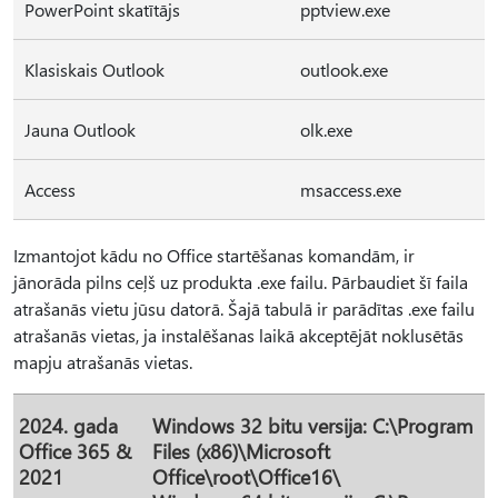
PowerPoint skatītājs
pptview.exe
Klasiskais Outlook
outlook.exe
Jauna Outlook
olk.exe
Access
msaccess.exe
Izmantojot kādu no Office startēšanas komandām, ir
jānorāda pilns ceļš uz produkta .exe failu. Pārbaudiet šī faila
atrašanās vietu jūsu datorā. Šajā tabulā ir parādītas .exe failu
atrašanās vietas, ja instalēšanas laikā akceptējāt noklusētās
mapju atrašanās vietas.
2024. gada
Windows 32 bitu versija:
C:\Program
Office 365 &
Files (x86)\Microsoft
2021
Office\root\Office16\