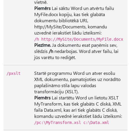
vietnē.
Piemērs
Lai sāktu Word un atvērtu failu
MyFile.docx kopiju, kas tiek glabāta
dokumentu bibliotēkā URL
http://MySite/Documents, komandu
uzvednē ierakstiet šādu izteiksmi:
/h http://MySite/Documents/MyFile.docx
Piezīme.
Ja dokumentu esat paņēmis sev,
slēdzis
/h
nedarbojas. Word atver failu, lai
jūs varētu to rediģēt.
Startē programmu Word un atver esošu
/pxslt
XML dokumentu, pamatojoties uz norādīto
paplašināmo stila lapu valodas
transformāciju (XSLT).
Piemērs
Lai startētu Word un lietotu XSLT
MyTransform, kas tiek glabāts C diskā, XML
faila Data.xml, kas arī tiek glabāts C diskā,
komandu uzvednē ierakstiet šādu izteiksmi:
/pc:\MyTransform.xsl c:\Data.xml