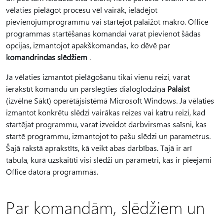
vēlaties pielāgot procesu vēl vairāk, ielādējot
pievienojumprogrammu vai startējot palaižot makro. Office
programmas startēšanas komandai varat pievienot šādas
opcijas, izmantojot apakškomandas, ko dēvē par
komandrindas slēdžiem
.
Ja vēlaties izmantot pielāgošanu tikai vienu reizi, varat
ierakstīt komandu un pārslēgties dialoglodziņā
Palaist
(izvēlne Sākt) operētājsistēmā Microsoft Windows. Ja vēlaties
izmantot konkrētu slēdzi vairākas reizes vai katru reizi, kad
startējat programmu, varat izveidot darbvirsmas saīsni, kas
startē programmu, izmantojot to pašu slēdzi un parametrus.
Šajā rakstā aprakstīts, kā veikt abas darbības. Tajā ir arī
tabula, kurā uzskaitīti visi slēdži un parametri, kas ir pieejami
Office datora programmās.
Par komandām, slēdžiem un