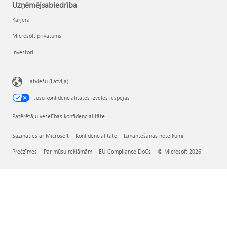
Uzņēmējsabiedrība
Karjera
Microsoft privātums
Investori
Latviešu (Latvija)
Jūsu konfidencialitātes izvēles iespējas
Patērētāju veselības konfidencialitāte
Sazināties ar Microsoft
Konfidencialitāte
Izmantošanas noteikumi
Prečzīmes
Par mūsu reklāmām
EU Compliance DoCs
© Microsoft 2026