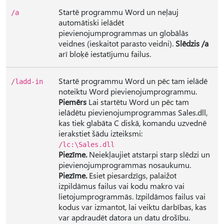
Startē programmu Word un neļauj
/a
automātiski ielādēt
pievienojumprogrammas un globālās
veidnes (ieskaitot parasto veidni).
Slēdzis /a
arī bloķē iestatījumu failus.
Startē programmu Word un pēc tam ielādē
/ladd-in
noteiktu Word pievienojumprogrammu.
Piemērs
Lai startētu Word un pēc tam
ielādētu pievienojumprogrammas Sales.dll,
kas tiek glabāta C diskā, komandu uzvednē
ierakstiet šādu izteiksmi:
/lc:\Sales.dll
Piezīme.
Neiekļaujiet atstarpi starp slēdzi un
pievienojumprogrammas nosaukumu.
Piezīme.
Esiet piesardzīgs, palaižot
izpildāmus failus vai kodu makro vai
lietojumprogrammās. Izpildāmos failus vai
kodus var izmantot, lai veiktu darbības, kas
var apdraudēt datora un datu drošību.