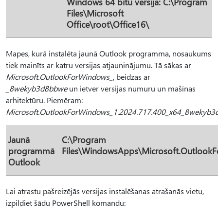
Windows 64 bitu versija:
C:\Program
Files\Microsoft
Office\root\Office16\
Mapes, kurā instalēta jaunā Outlook programma, nosaukums
tiek mainīts ar katru versijas atjauninājumu. Tā sākas ar
Microsoft.OutlookForWindows_
, beidzas ar
_8wekyb3d8bbwe
un ietver versijas numuru un mašīnas
arhitektūru. Piemēram:
Microsoft.OutlookForWindows_1.2024.717.400_x64_8wekyb3
Jaunā
C:\Program
programmā
Files\WindowsApps\Microsoft.Outlook
Outlook
Lai atrastu pašreizējās versijas instalēšanas atrašanās vietu,
izpildiet šādu PowerShell komandu: