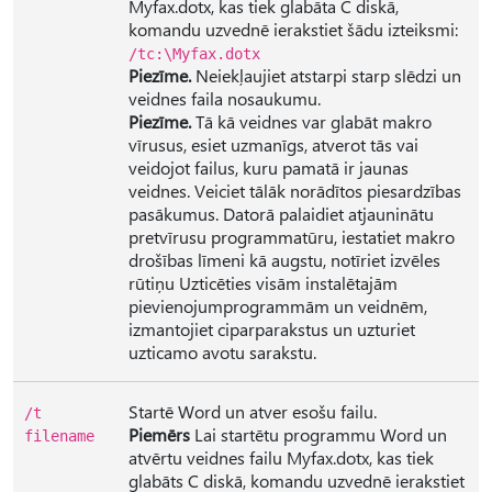
Myfax.dotx, kas tiek glabāta C diskā,
komandu uzvednē ierakstiet šādu izteiksmi:
/tc:\Myfax.dotx
Piezīme.
Neiekļaujiet atstarpi starp slēdzi un
veidnes faila nosaukumu.
Piezīme.
Tā kā veidnes var glabāt makro
vīrusus, esiet uzmanīgs, atverot tās vai
veidojot failus, kuru pamatā ir jaunas
veidnes. Veiciet tālāk norādītos piesardzības
pasākumus. Datorā palaidiet atjauninātu
pretvīrusu programmatūru, iestatiet makro
drošības līmeni kā augstu, notīriet izvēles
rūtiņu Uzticēties visām instalētajām
pievienojumprogrammām un veidnēm,
izmantojiet ciparparakstus un uzturiet
uzticamo avotu sarakstu.
Startē Word un atver esošu failu.
/t
Piemērs
Lai startētu programmu Word un
filename
atvērtu veidnes failu Myfax.dotx, kas tiek
glabāts C diskā, komandu uzvednē ierakstiet