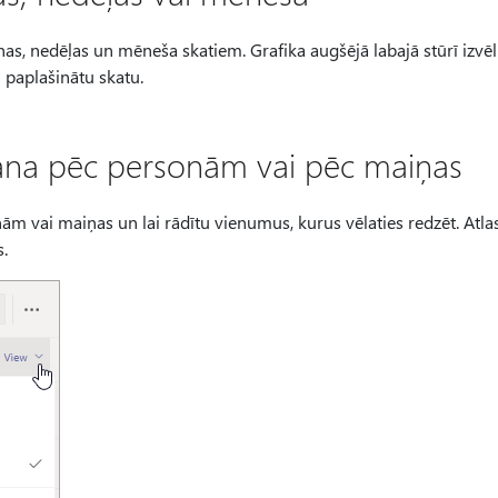
enas, nedēļas un mēneša skatiem. Grafika augšējā labajā stūrī izvēl
i paplašinātu skatu.
ana pēc personām vai pēc maiņas
ām vai maiņas un lai rādītu vienumus, kurus vēlaties redzēt. Atla
us.