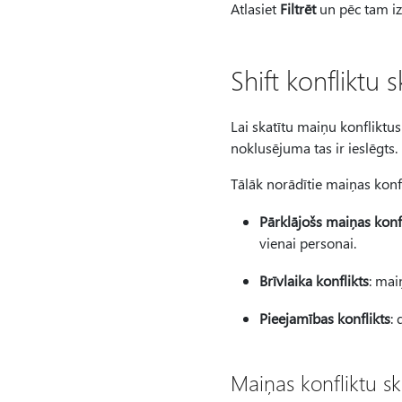
Atlasiet
Filtrēt
un pēc tam izv
Shift konfliktu
Lai skatītu maiņu konfliktus
noklusējuma tas ir ieslēgts.
Tālāk norādītie maiņas kon
Pārklājošs maiņas konfl
vienai personai.
Brīvlaika konflikts
: mai
Pieejamības konflikts
:
Maiņas konfliktu sk