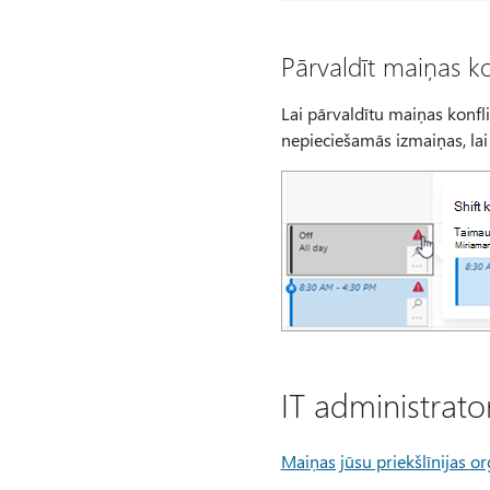
Pārvaldīt maiņas ko
Lai pārvaldītu maiņas konfli
nepieciešamās izmaiņas, lai
IT administrat
Maiņas jūsu priekšlīnijas or