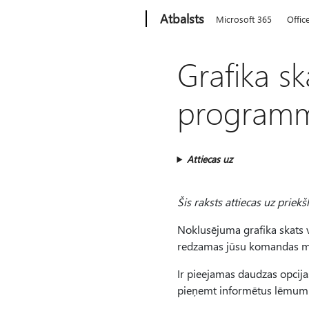
Microsoft
Atbalsts
Microsoft 365
Offic
Grafika sk
programm
Attiecas uz
Šis raksts attiecas uz priekšl
Noklusējuma grafika skats 
redzamas jūsu komandas maiņ
Ir pieejamas daudzas opcijas
pieņemt informētus lēmumus