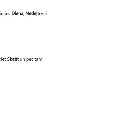
ieties
Diena
,
Nedēļa
vai
siet
Skatīt
un pēc tam