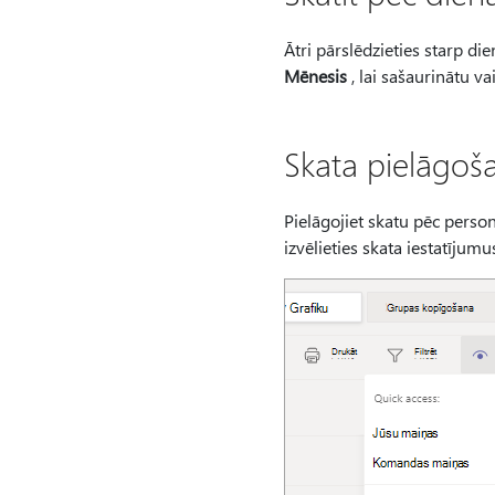
Ātri pārslēdzieties starp di
Mēnesis
, lai sašaurinātu va
Skata pielāgoš
Pielāgojiet skatu pēc person
izvēlieties skata iestatījum