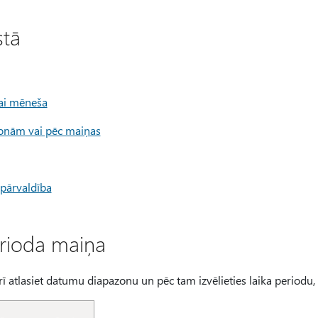
stā
vai mēneša
sonām vai pēc maiņas
 pārvaldība
erioda maiņa
rī atlasiet datumu diapazonu un pēc tam izvēlieties laika periodu, 