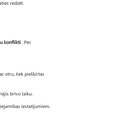
aties redzēt.
 konflikti
. Pēc
ar otru, tiek piešķirtas
ājis brīvo laiku.
ieejamības iestatījumiem.