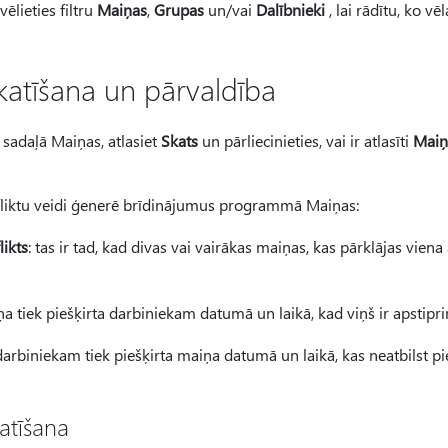
ēlieties filtru
Maiņas
,
Grupas
un/vai
Dalībnieki
, lai rādītu, ko vēl
 skatīšana un pārvaldība
 sadaļā Maiņas, atlasiet
Skats
un pārliecinieties, vai ir atlasīti
Maiņu
fliktu veidi ģenerē brīdinājumus programmā Maiņas:
ikts
: tas ir tad, kad divas vai vairākas maiņas, kas pārklājas viena 
ņa tiek piešķirta darbiniekam datumā un laikā, kad viņš ir apstiprin
 darbiniekam tiek piešķirta maiņa datumā un laikā, kas neatbilst p
atīšana