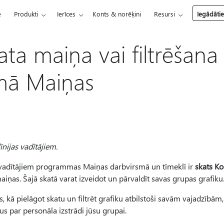
e
Produkti
Ierīces
Konts & norēķini
Resursi
Iegādāti
ata maiņa vai filtrēšana
ā Maiņas
īnijas vadītājiem.
vadītājiem programmas Maiņas darbvirsmā un tīmeklī ir
skats K
as. Šajā skatā varat izveidot un pārvaldīt savas grupas grafiku
, kā pielāgot skatu un filtrēt grafiku atbilstoši savām vajadzībām,
 par personāla izstrādi jūsu grupai.