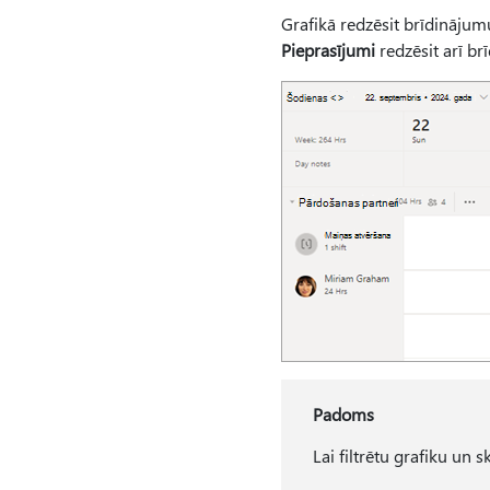
Grafikā redzēsit brīdinājumu
Pieprasījumi
redzēsit arī br
Padoms
Lai filtrētu grafiku un s