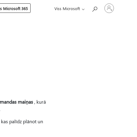
Pierakstieties
es Microsoft 365
Viss Microsoft
savā
kontā
omandas maiņas
, kurā
.
 kas palīdz plānot un