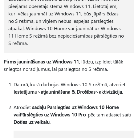
pieejams operētājsistēmā Windows 11. Lietotājiem,
kuri vēlas jaunināt uz Windows 11, būs jāpārslēdzas
no S režīma, un viņiem nebūs iespējas pārslēgties
atpakaļ. Windows 10 Home var jaunināt uz Windows
11 Home S režīmā bez nepieciešamības pārslēgties no
S režīma.
Pirms jaunināšanas uz Windows 11
, lūdzu, izpildiet tālāk
sniegtos norādījumus, lai pārslēgtos no S režīma.
Datorā, kurā darbojas Windows 10 S režīmā, atveriet
Iestatījumu
>
atjaunināšana & Drošības
>
aktivizācija
.
Atrodiet
sadaļu Pārslēgties uz Windows 10 Home
vai
Pārslēgties uz Windows 10 Pro
, pēc tam atlasiet saiti
Doties uz veikalu
.