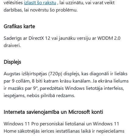
vēlēsities
izlasīt šo rakstu
, lai uzzinātu, vai varat veikt
darbības, lai novērstu šo problēmu.
Grafikas karte
Saderīgs ar DirectX 12 vai jaunāku versiju ar WDDM 2.0
draiveri.
Displejs
Augstas izšķirtspējas (720p) displejs, kas diagonāli ir lielāks
par 9 collām, 8 biti katram krāsu kanālam. Ja ekrāna lielums
ir mazāks par 9", paredzētais Windows lietotāja interfeiss,
iespējams, nebūs pilnībā redzams.
Interneta savienojamība un Microsoft konti
Windows 11 Pro personiskai lietošanai un Windows 11
Home sākotnējās ierīces iestatīšanas laikā ir nepieciešams