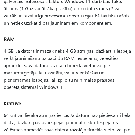
galvenais noteicošais faktors Windows 11 darbībai. Takts
ātrums (1 Ghz vai ātrāka prasība) un kodolu skaits (2 vai
vairāk) ir raksturīgi procesora konstrukcijai, kā tas tika ražots,
un netiek uzskatīti par jaunināmiem komponentiem.
RAM
4 GB. Ja datorā ir mazāk nekā 4 GB atmiņas, dažkārt ir iespēja
veikt jaunināšanu uz papildu RAM. Iespējams, vēlēsities
apmeklēt sava datora ražotāja tīmekļa vietni vai pie
mazumtirgotāja, lai uzzinātu, vai ir vienkāršas un
pieņemamas iespējas, lai izpildītu minimālās prasības
operētājsistēmai Windows 11.
Krātuve
64 GB vai lielāka atmiņas ierīce. Ja datorā nav pietiekami liela
diska, dažkārt pastāv iespējas jaunināt disku. Iespējams,
vēlēsities apmeklēt sava datora ražotāja tīmekļa vietni vai pie