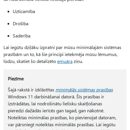
Uzticamība
Drošība
Saderība
Lai iegūtu dziļāku izpratni par mūsu minimālajām sistēmas
prasībām un to, kā šie principi ietekmēja mūsu lēmumus,
lūdzu, skatiet šo detalizēto
emuāra
ziņu.
Piezīme
Šajā rakstā ir izklāstītas
minimālās sistēmas prasības
Windows 11 darbināšanai datorā. Šīs prasības ir
izstrādātas, lai nodrošinātu lielisku skaitļošanas
pieredzi dažādās ierīcēs gan tagad, gan nākotnē.
Noteiktas minimālas prasības, ko pievienojat datoram,
var pārsniegt noteiktas minimālās prasības. Lai iegūtu