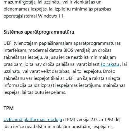
mazumtirgotāja, lai uzzinātu, vai ir vienkāršas un
pieņemamas iespējas, lai izpildītu minimālās prasības
operētājsistēmai Windows 11.
Sistēmas aparātprogrammatūra
UEFI (vienotajam paplašināmajam aparātprogrammatūras
interfeisam, modernai datora BIOS versijai) un drošas
sāknēšanas iespēju. Ja jūsu ierīce neatbilst minimālajām
prasībām, jo tā nav drošā palaišana, varat izlasīt
šo rakstu
, lai
uzzinātu, vai varat veikt darbības, lai to iespējotu. Drošo
sāknēšanu var iespējot tikai ar UEFI, un šajā rakstā sniegtā
informācija palīdz izprast iespējamās iestatījumu mainīšanas
iespējas, lai tas būtu iespējams.
TPM
Uzticamā platformas moduļa
(TPM) versija 2.0. Ja TPM dēļ
jūsu ierīce neatbilst minimālajām prasībām, iespējams,