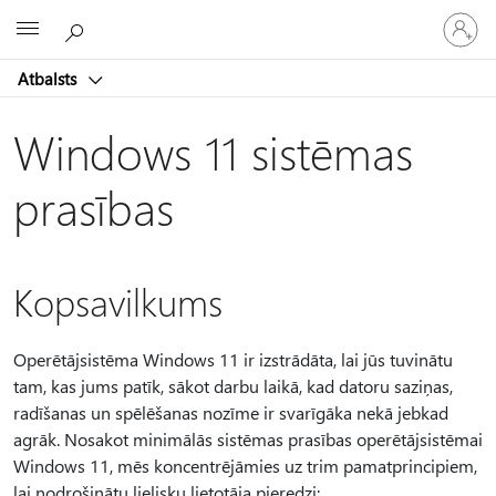
Pieraksti
Microsoft
savā
kontā
Atbalsts
Windows 11 sistēmas
prasības
Kopsavilkums
Operētājsistēma Windows 11 ir izstrādāta, lai jūs tuvinātu
tam, kas jums patīk, sākot darbu laikā, kad datoru saziņas,
radīšanas un spēlēšanas nozīme ir svarīgāka nekā jebkad
agrāk. Nosakot minimālās sistēmas prasības operētājsistēmai
Windows 11, mēs koncentrējāmies uz trim pamatprincipiem,
lai nodrošinātu lielisku lietotāja pieredzi: