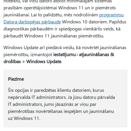
noteiktu, vai viņu dators atbilst minimālajām sistēmas
prasībām operētājsistēmai Windows 11 un ir piemērots
jaunināšanai. Lai to palīdzētu, mēs nodrošinām
programmu
Datora darbspējas pārbaude
Windows 10 datoriem. Papildus
diagnostikas pārbaudēm ir spiedpogas vienkāršs veids, kā
pārbaudīt Windows 11 jaunināšanas piemērotību.
Windows Update arī piedāvā veidu, kā novērtēt jaunināšanas
piemērotību, izmantojot
iestatījumu
>
atjaunināšanas &
drošības > Windows Update
.
Piezīme
Šīs opcijas ir paredzētas klientu datoriem, kurus
nepārvalda IT administrators. Ja jūsu datoru pārvalda
IT administrators, jums jāsazinās ar viņu par
piemērotības novērtēšanas iespējām un jaunināšanu
uz Windows 11.