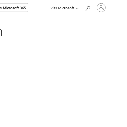
Pierakstieties
es Microsoft 365
Viss Microsoft
savā
kontā
m