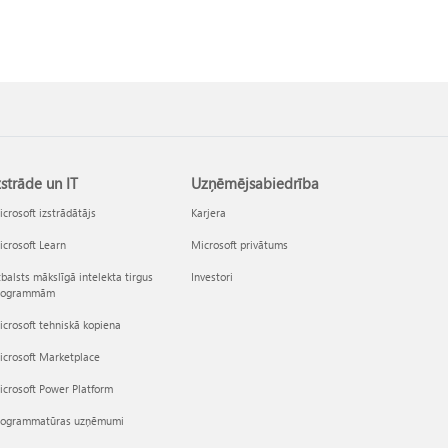
zstrāde un IT
Uzņēmējsabiedrība
crosoft izstrādātājs
Karjera
crosoft Learn
Microsoft privātums
balsts mākslīgā intelekta tirgus
Investori
rogrammām
crosoft tehniskā kopiena
icrosoft Marketplace
crosoft Power Platform
rogrammatūras uzņēmumi