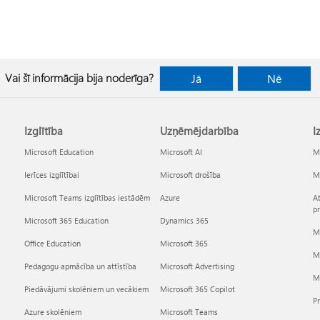
Vai šī informācija bija noderīga?
Jā
Nē
Izglītība
Uzņēmējdarbība
I
Microsoft Education
Microsoft AI
Mi
Ierīces izglītībai
Microsoft drošība
Mi
Microsoft Teams izglītības iestādēm
Azure
At
p
Microsoft 365 Education
Dynamics 365
Mi
Office Education
Microsoft 365
M
Pedagogu apmācība un attīstība
Microsoft Advertising
Mi
Piedāvājumi skolēniem un vecākiem
Microsoft 365 Copilot
P
Azure skolēniem
Microsoft Teams