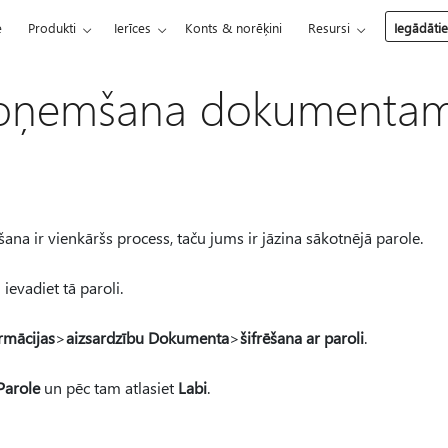
e
Produkti
Ierīces
Konts & norēķini
Resursi
Iegādāti
noņemšana dokumenta
 ir vienkāršs process, taču jums ir jāzina sākotnējā parole.
evadiet tā paroli.
rmācijas
>
aizsardzību Dokumenta
>
šifrēšana ar paroli
.
Parole
un pēc tam atlasiet
Labi
.