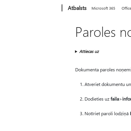
Microsoft
Atbalsts
Microsoft 365
Offic
Paroles 
Attiecas uz
Dokumenta paroles noņemšana
Atveriet dokumentu un i
Dodieties uz
faila
>
info
Notīriet paroli lodziņā