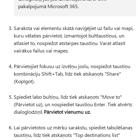
pakalpojumā Microsoft 365.
Saraksta vai elementu skatā naviģējiet uz failu vai mapi,
kuru vēlaties pārvietot, izmantojot bulttaustiņus, un
atlasiet to, nospiežot atstarpes taustiņu. Varat atlasīt
vairākus failus vai mapes.
Pārvietojiet fokusu uz izvēļņu joslu, nospiežot taustiņu
kombināciju Shift+Tab, līdz tiek atskaņots "Share"
(Kopīgot).
Spiediet labo bultiņu, līdz tiek atskaņots "Move to"
(Pārvietot uz), un nospiediet taustiņu Enter. Tiek atvērts
dialoglodziņš
Pārvietot vienumu uz.
Lai pārvietotos uz mērķu sarakstu, spiediet tabulēšanas
taustiņu, līdz tiek atskaņots "Top destinations list"