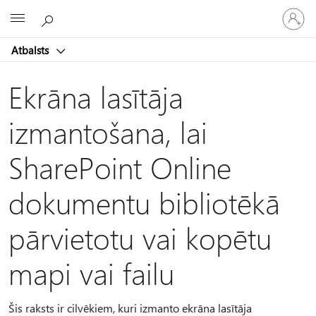
Pieraksti
Microsoft
savā
kontā
Atbalsts
Ekrāna lasītāja
izmantošana, lai
SharePoint Online
dokumentu bibliotēkā
pārvietotu vai kopētu
mapi vai failu
Šis raksts ir cilvēkiem, kuri izmanto ekrāna lasītāja