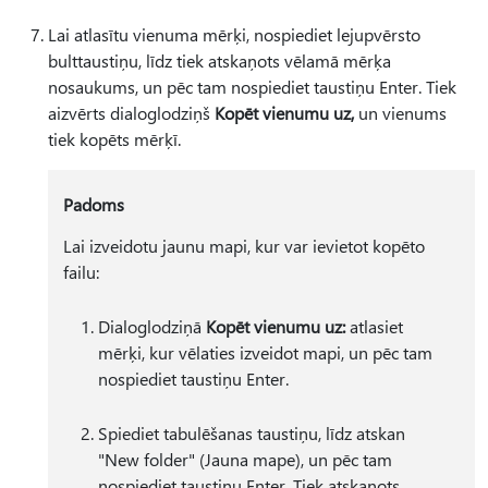
Lai atlasītu vienuma mērķi, nospiediet lejupvērsto
bulttaustiņu, līdz tiek atskaņots vēlamā mērķa
nosaukums, un pēc tam nospiediet taustiņu Enter. Tiek
aizvērts dialoglodziņš
Kopēt vienumu uz,
un vienums
tiek kopēts mērķī.
Padoms
Lai izveidotu jaunu mapi, kur var ievietot kopēto
failu:
Dialoglodziņā
Kopēt vienumu uz:
atlasiet
mērķi, kur vēlaties izveidot mapi, un pēc tam
nospiediet taustiņu Enter.
Spiediet tabulēšanas taustiņu, līdz atskan
"New folder" (Jauna mape), un pēc tam
nospiediet taustiņu Enter. Tiek atskaņots