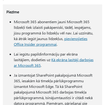
Piezīme
Microsoft 365 abonentiem jauni Microsoft 365
līdzekļi tiek izlaisti pakāpeniski, tādēļ, iespējams,
jūsu programmā šo līdzekļu vēl nav. Lai uzzinātu,
kā ātrāk iegūt jaunus līdzekļus,
pievienojieties
Office Insider programmai
.
Lai iegūtu papildinformāciju par ekrāna
lasītājiem, dodieties uz
Kā ekrāna lasītāji darbojas
ar Microsoft 365
.
Ja izmantojat SharePoint pakalpojumā Microsoft
365, iesakām kā tīmekļa pārlūkprogrammu
izmantot Microsoft Edge. Tā kā SharePoint
pakalpojumā Microsoft 365 darbojas tīmekļa
pārlūkprogrammā, īsinājumtaustiņi ir citādi nekā
datora programmā. Piemēram, pāriešanai pie