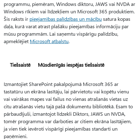
programmu, piemēram, Windows diktoru, JAWS vai NVDA ar
Windows rīkiem vai līdzekļiem un Microsoft 365 produktiem.
Šis raksts ir
pieejamības palīdzības un mācību
satura kopas
daļa, kurā varat atrast plašāku pieejamības informāciju par
mūsu programmām. Lai saņemtu vispārīgu palīdzību,
apmeklējiet
Microsoft atbalstu
.
Tiešsaistē
Mūsdienīgās iespējas tiešsaistē
Izmantojiet SharePoint pakalpojumā Microsoft 365 ar
tastatūru un ekrāna lasītāju, lai pārvietotu vai kopētu vienu
vai vairākas mapes vai failus no vienas atrašanās vietas uz
citu atrašanās vietu tajā pašā dokumentu bibliotēkā. Esam to
pārbaudījuši, izmantojot līdzekli Diktors, JAWS un NVDA,
tomēr programma var darboties ar citiem ekrāna lasītājiem,
ja vien tiek ievēroti vispārīgi pieejamības standarti un
paņēmieni.