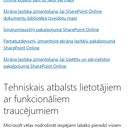
Ekrāna lasītāja izmantošana, lai SharePoint Online
dokumentu bibliotēkā izveidotu mapi
Īsinājumtaustiņi pakalpojumā SharePoint Online
Pamatuzdevumi, izmantojot ekrāna lasītāju pakalpojumā
SharePoint Online
Ekrāna lasītāja izmantošana, lai izpētītu un pārvietotos
pakalpojumā SharePoint Online
Tehniskais atbalsts lietotājiem
ar funkcionāliem
traucējumiem
Microsoft vēlas nodrošināt iespējami labāko pieredzi visiem