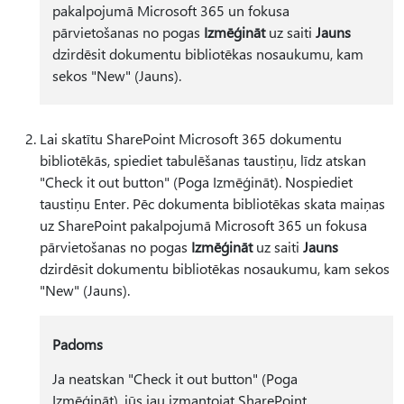
pakalpojumā Microsoft 365 un fokusa
pārvietošanas no pogas
Izmēģināt
uz saiti
Jauns
dzirdēsit dokumentu bibliotēkas nosaukumu, kam
sekos "New" (Jauns).
Lai skatītu SharePoint Microsoft 365 dokumentu
bibliotēkās, spiediet tabulēšanas taustiņu, līdz atskan
"Check it out button" (Poga Izmēģināt). Nospiediet
taustiņu Enter. Pēc dokumenta bibliotēkas skata maiņas
uz SharePoint pakalpojumā Microsoft 365 un fokusa
pārvietošanas no pogas
Izmēģināt
uz saiti
Jauns
dzirdēsit dokumentu bibliotēkas nosaukumu, kam sekos
"New" (Jauns).
Padoms
Ja neatskan "Check it out button" (Poga
Izmēģināt), jūs jau izmantojat SharePoint