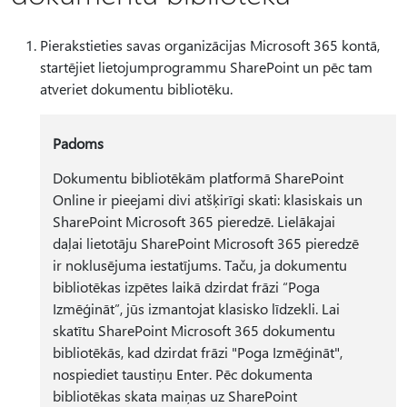
Pierakstieties savas organizācijas Microsoft 365 kontā,
startējiet lietojumprogrammu SharePoint un pēc tam
atveriet dokumentu bibliotēku.
Padoms
Dokumentu bibliotēkām platformā SharePoint
Online ir pieejami divi atšķirīgi skati: klasiskais un
SharePoint Microsoft 365 pieredzē. Lielākajai
daļai lietotāju SharePoint Microsoft 365 pieredzē
ir noklusējuma iestatījums. Taču, ja dokumentu
bibliotēkas izpētes laikā dzirdat frāzi “Poga
Izmēģināt”, jūs izmantojat klasisko līdzekli. Lai
skatītu SharePoint Microsoft 365 dokumentu
bibliotēkās, kad dzirdat frāzi "Poga Izmēģināt",
nospiediet taustiņu Enter. Pēc dokumenta
bibliotēkas skata maiņas uz SharePoint