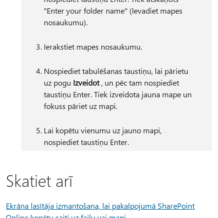
"Enter your folder name" (Ievadiet mapes
nosaukumu).
Ierakstiet mapes nosaukumu.
Nospiediet tabulēšanas taustiņu, lai pārietu
uz pogu
Izveidot
, un pēc tam nospiediet
taustiņu Enter. Tiek izveidota jauna mape un
fokuss pāriet uz mapi.
Lai kopētu vienumu uz jauno mapi,
nospiediet taustiņu Enter.
Skatiet arī
Ekrāna lasītāja izmantošana, lai pakalpojumā SharePoint
Online kopētu saiti uz failu vai mapi