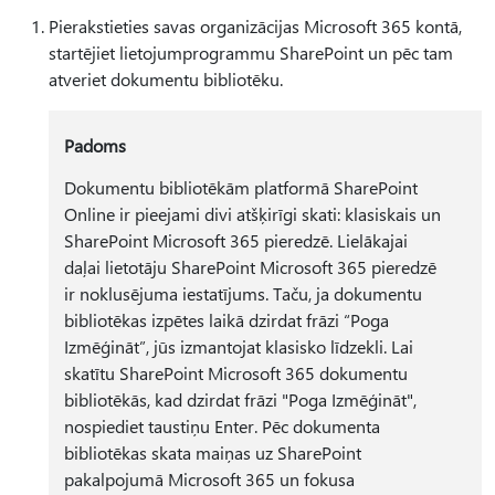
Pierakstieties savas organizācijas Microsoft 365 kontā,
startējiet lietojumprogrammu SharePoint un pēc tam
atveriet dokumentu bibliotēku.
Padoms
Dokumentu bibliotēkām platformā SharePoint
Online ir pieejami divi atšķirīgi skati: klasiskais un
SharePoint Microsoft 365 pieredzē. Lielākajai
daļai lietotāju SharePoint Microsoft 365 pieredzē
ir noklusējuma iestatījums. Taču, ja dokumentu
bibliotēkas izpētes laikā dzirdat frāzi “Poga
Izmēģināt”, jūs izmantojat klasisko līdzekli. Lai
skatītu SharePoint Microsoft 365 dokumentu
bibliotēkās, kad dzirdat frāzi "Poga Izmēģināt",
nospiediet taustiņu Enter. Pēc dokumenta
bibliotēkas skata maiņas uz SharePoint
pakalpojumā Microsoft 365 un fokusa