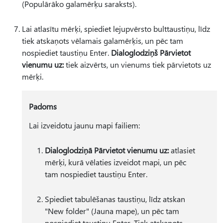
(Populārāko galamērķu saraksts).
Lai atlasītu mērķi, spiediet lejupvērsto bulttaustiņu, līdz
tiek atskaņots vēlamais galamērķis, un pēc tam
nospiediet taustiņu Enter.
Dialoglodziņš Pārvietot
vienumu uz:
tiek aizvērts, un vienums tiek pārvietots uz
mērķi.
Padoms
Lai izveidotu jaunu mapi failiem:
Dialoglodziņā Pārvietot vienumu uz:
atlasiet
mērķi, kurā vēlaties izveidot mapi, un pēc
tam nospiediet taustiņu Enter.
Spiediet tabulēšanas taustiņu, līdz atskan
"New folder" (Jauna mape), un pēc tam
nospiediet taustiņu Enter. Tiek atskaņots