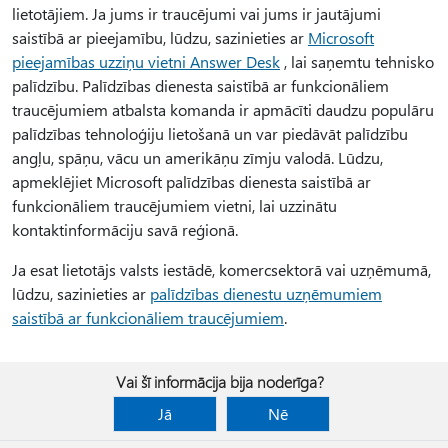
lietotājiem. Ja jums ir traucējumi vai jums ir jautājumi
saistībā ar pieejamību, lūdzu, sazinieties ar
Microsoft
pieejamības uzziņu vietni Answer Desk
, lai saņemtu tehnisko
palīdzību. Palīdzības dienesta saistībā ar funkcionāliem
traucējumiem atbalsta komanda ir apmācīti daudzu populāru
palīdzības tehnoloģiju lietošanā un var piedāvāt palīdzību
angļu, spāņu, vācu un amerikāņu zīmju valodā. Lūdzu,
apmeklējiet Microsoft palīdzības dienesta saistībā ar
funkcionāliem traucējumiem vietni, lai uzzinātu
kontaktinformāciju savā reģionā.
Ja esat lietotājs valsts iestādē, komercsektorā vai uzņēmumā,
lūdzu, sazinieties ar
palīdzības dienestu uzņēmumiem
saistībā ar funkcionāliem traucējumiem
.
Vai šī informācija bija noderīga?
Jā
Nē