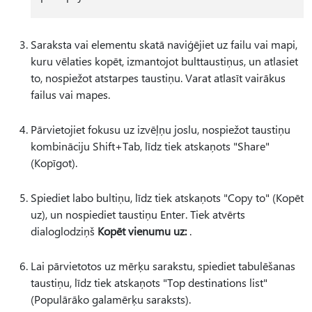
Saraksta vai elementu skatā naviģējiet uz failu vai mapi,
kuru vēlaties kopēt, izmantojot bulttaustiņus, un atlasiet
to, nospiežot atstarpes taustiņu. Varat atlasīt vairākus
failus vai mapes.
Pārvietojiet fokusu uz izvēļņu joslu, nospiežot taustiņu
kombināciju Shift+Tab, līdz tiek atskaņots "Share"
(Kopīgot).
Spiediet labo bultiņu, līdz tiek atskaņots "Copy to" (Kopēt
uz), un nospiediet taustiņu Enter. Tiek atvērts
dialoglodziņš
Kopēt vienumu uz:
.
Lai pārvietotos uz mērķu sarakstu, spiediet tabulēšanas
taustiņu, līdz tiek atskaņots "Top destinations list"
(Populārāko galamērķu saraksts).