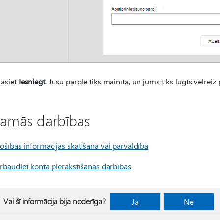
lasiet
Iesniegt
. Jūsu parole tiks mainīta, un jums tiks lūgts vēlreiz
amās darbības
ošības informācijas skatīšana vai pārvaldība
rbaudiet konta pierakstīšanās darbības
Vai šī informācija bija noderīga?
Jā
Nē