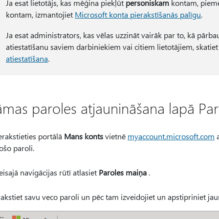
Ja esat lietotājs, kas mēģina piekļūt
personiskam
kontam, piemē
kontam, izmantojiet
Microsoft konta pierakstīšanās palīgu
.
Ja esat administrators, kas vēlas uzzināt vairāk par to, kā pār
atiestatīšanu saviem darbiniekiem vai citiem lietotājiem, skatie
atiestatīšana
.
āmas paroles atjaunināšana lapā Pa
erakstieties portālā
Mans konts
vietnē
myaccount.microsoft.com
a
ošo paroli.
eisajā navigācijas rūtī atlasiet
Paroles maiņa
.
rakstiet savu veco paroli un pēc tam izveidojiet un apstipriniet ja