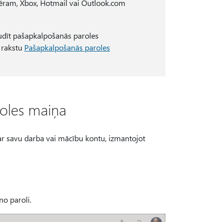
ram, Xbox, Hotmail vai Outlook.com
baudīt pašapkalpošanās paroles
t rakstu
Pašapkalpošanās paroles
roles maiņa
r savu darba vai mācību kontu, izmantojot
uno paroli.