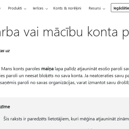
e
Produkti
Ierīces
Konts & norēķini
Resursi
Iegādāti
rba vai mācību konta p
cas uz
a Mans konts paroles
maiņa
lapa palīdz atjaunināt esošo paroli 
ies paroli un neesat bloķēts no sava konta. Ja neatceraties savu pa
saņēmis paroli no savas organizācijas, varat izmantot savu drošības
ezīme
Šis raksts ir paredzēts lietotājiem, kuri mēģina atjaunināt zin