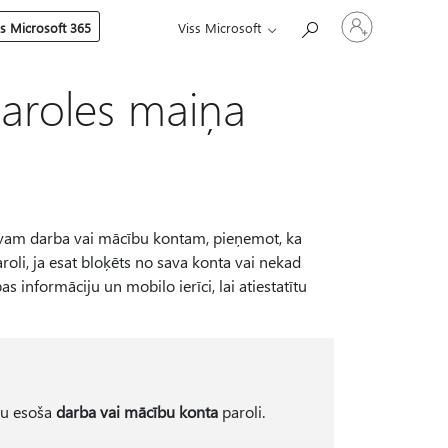
Pierakstieties
es Microsoft 365
Viss Microsoft
savā
kontā
aroles maiņa
savam darba vai mācību kontam, pieņemot, ka
roli, ja esat bloķēts no sava konta vai nekad
 informāciju un mobilo ierīci, lai atiestatītu
āmu esoša
darba vai mācību konta
paroli.