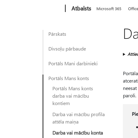
Microsoft
Atbalsts
Microsoft 365
Offic
Da
Pārskats
Divsoļu pārbaude
Attie
Portāls Mani darbinieki
Portāl
Portāls Mans konts
atcerat
neesat 
Portāls Mans konts
paroli.
darba vai mācību
kontiem
Pi
Darba vai mācību profila
attēla maiņa
Darba vai mācību konta