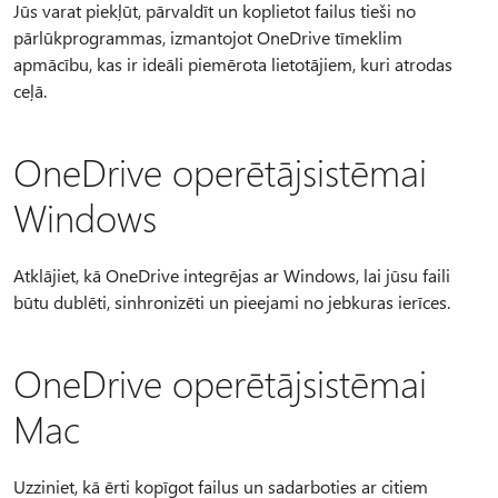
Jūs varat piekļūt, pārvaldīt un koplietot failus tieši no
pārlūkprogrammas, izmantojot OneDrive tīmeklim
apmācību, kas ir ideāli piemērota lietotājiem, kuri atrodas
ceļā.
OneDrive operētājsistēmai
Windows
Atklājiet, kā OneDrive integrējas ar Windows, lai jūsu faili
būtu dublēti, sinhronizēti un pieejami no jebkuras ierīces.
OneDrive operētājsistēmai
Mac
Uzziniet, kā ērti kopīgot failus un sadarboties ar citiem