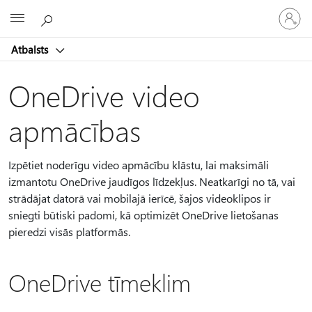
Pieraksti
Microsoft
savā
kontā
Atbalsts
OneDrive video
apmācības
Izpētiet noderīgu video apmācību klāstu, lai maksimāli
izmantotu OneDrive jaudīgos līdzekļus. Neatkarīgi no tā, vai
strādājat datorā vai mobilajā ierīcē, šajos videoklipos ir
sniegti būtiski padomi, kā optimizēt OneDrive lietošanas
pieredzi visās platformās.
OneDrive tīmeklim