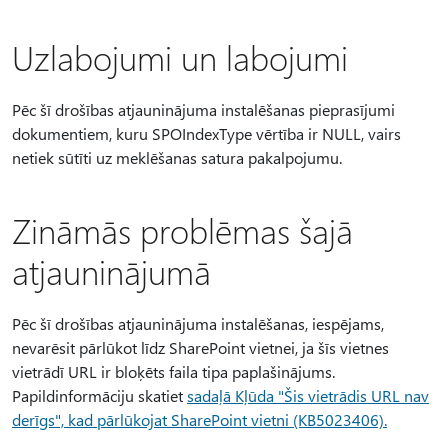
Uzlabojumi un labojumi
Pēc šī drošības atjauninājuma instalēšanas pieprasījumi
dokumentiem, kuru SPOIndexType vērtība ir NULL, vairs
netiek sūtīti uz meklēšanas satura pakalpojumu.
Zināmās problēmas šajā
atjauninājumā
Pēc šī drošības atjauninājuma instalēšanas, iespējams,
nevarēsit pārlūkot līdz SharePoint vietnei, ja šīs vietnes
vietrādī URL ir bloķēts faila tipa paplašinājums.
Papildinformāciju skatiet
sadaļā Kļūda "Šis vietrādis URL nav
derīgs", kad pārlūkojat SharePoint vietni (KB5023406).