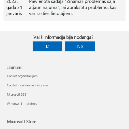
2023.
Pievienota sadaļa "Zināmās problēmas šajā
gada 31.
atjauninājumā", lai aprakstītu problēmu, kas
janvāris
var rasties lietotājiem.
Vai šī informācija bija noderīga?
Jā
Nē
Jaunumi
Copilot organizācijām
Copilot individuālai lietošanai
Microsoft 365
Windows 11 lietotnes
Microsoft Store