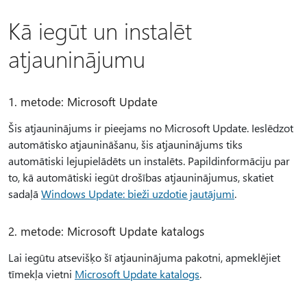
Kā iegūt un instalēt
atjauninājumu
1. metode: Microsoft Update
Šis atjauninājums ir pieejams no Microsoft Update. Ieslēdzot
automātisko atjaunināšanu, šis atjauninājums tiks
automātiski lejupielādēts un instalēts. Papildinformāciju par
to, kā automātiski iegūt drošības atjauninājumus, skatiet
sadaļā
Windows Update: bieži uzdotie jautājumi
.
2. metode: Microsoft Update katalogs
Lai iegūtu atsevišķo šī atjauninājuma pakotni, apmeklējiet
tīmekļa vietni
Microsoft Update katalogs
.