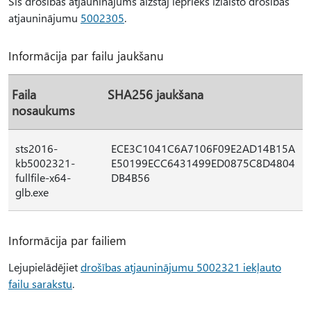
Šis drošības atjauninājums aizstāj iepriekš izlaisto drošības
atjauninājumu
5002305
.
Informācija par failu jaukšanu
Faila
SHA256 jaukšana
nosaukums
sts2016-
ECE3C1041C6A7106F09E2AD14B15A
kb5002321-
E50199ECC6431499ED0875C8D4804
fullfile-x64-
DB4B56
glb.exe
Informācija par failiem
Lejupielādējiet
drošības atjauninājumu 5002321 iekļauto
failu sarakstu
.