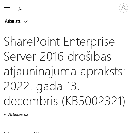
Pieraksti
Microsoft
savā
kontā
Atbalsts
SharePoint Enterprise
Server 2016 drošības
atjauninājuma apraksts:
2022. gada 13.
decembris (KB5002321)
Attiecas uz