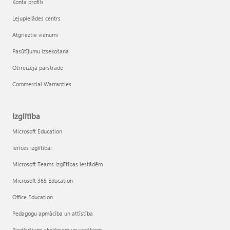
Konta profils
Lejupielādes centrs
Atgrieztie vienumi
Pasūtījumu izsekošana
Otrreizējā pārstrāde
Commercial Warranties
Izglītība
Microsoft Education
Ierīces izglītībai
Microsoft Teams izglītības iestādēm
Microsoft 365 Education
Office Education
Pedagogu apmācība un attīstība
Piedāvājumi skolēniem un vecākiem