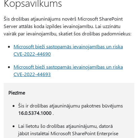
Kopsavilkums
Šis drošības atjauninājums novērš Microsoft SharePoint
Server attālās koda izpildes ievainojamību. Lai uzzinātu
vairāk par ievainojamību, skatiet šos drošības padomniekus:
Microsoft bieži sastopamās ievainojamības un riska
CVE-2022-44690
Microsoft bieži sastopamās ievainojamības un riska
CVE-2022-44693
Piezīme
Šis ir drošības atjauninājumu pakotnes būvējums
16.0.5374.1000
.
Lai lietotu šo drošības atjauninājumu, datorā
jābūt instalētai Microsoft SharePoint Enterprise