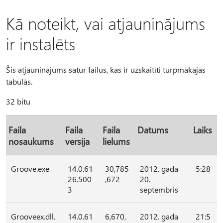
Kā noteikt, vai atjauninājums
ir instalēts
Šis atjauninājums satur failus, kas ir uzskaitīti turpmākajās
tabulās.
32 bitu
Faila
Faila
Faila
Datums
Laiks
nosaukums
versija
lielums
Groove.exe
14.0.61
30,785
2012. gada
5:28
26.500
,672
20.
3
septembris
Grooveex.dll.
14.0.61
6,670,
2012. gada
21:5