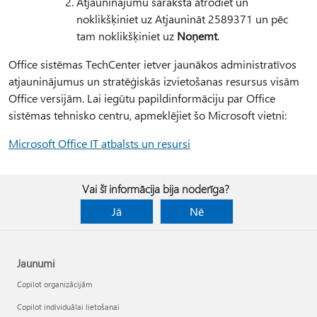
Atjauninājumu sarakstā atrodiet un
noklikšķiniet uz Atjaunināt 2589371 un pēc
tam noklikšķiniet uz
Noņemt
.
Office sistēmas TechCenter ietver jaunākos administratīvos
atjauninājumus un stratēģiskās izvietošanas resursus visām
Office versijām. Lai iegūtu papildinformāciju par Office
sistēmas tehnisko centru, apmeklējiet šo Microsoft vietni:
Microsoft Office IT atbalsts un resursi
Vai šī informācija bija noderīga?
Jā
Nē
Jaunumi
Copilot organizācijām
Copilot individuālai lietošanai