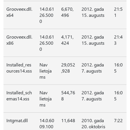
Grooveex.dll.
14.0.61
6,670,
2012. gada
21:5
x64
26.500
496
15. augusts
1
0
Grooveex.dll.
14.0.61
4,171,
2012. gada
21:4
x86
26.500
424
15. augusts
3
0
Installed_res
Nav
29,052
2012. gada
16:0
ources14.xss
lietoja
,928
7. augusts
5
ms
Installed_sch
Nav
544,76
2012. gada
16:0
emas14.xss
lietoja
8
7. augusts
5
ms
Intgmat.dll
14.0.60
11,648
2010. gada
7:22
09.100
20. oktobris