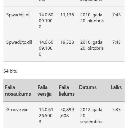
Spwaddit.dll
14.0.60
11,136
2010. gada
7:43
09.100
20. oktobris
0
Spwaddto.dll
14.0.60
19,328
2010. gada
7:43
09.100
20. oktobris
0
64 bitu
Faila
Faila
Faila
Datums
Laiks
nosaukums
versija
lielums
Groove.exe
14.0.61
50,899
2012. gada
5:33
26.500
,608
20.
3
septembris