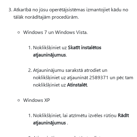
Atkarībā no jūsu operētājsistēmas izmantojiet kādu no
tālāk norādītajām procedūrām.
Windows 7 un Windows Vista.
Noklikšķiniet uz
Skatīt instalētos
atjauninājumus
.
Atjauninājumu sarakstā atrodiet un
noklikšķiniet uz atjaunināt 2589371 un pēc tam
noklikšķiniet uz
Atinstalēt
.
Windows XP
Noklikšķiniet, lai atzīmētu izvēles rūtiņu
Rādīt
atjauninājumus
.