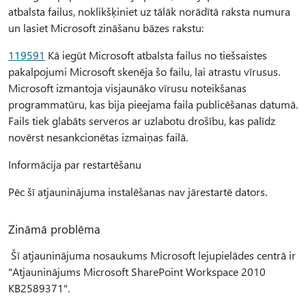
atbalsta failus, noklikšķiniet uz tālāk norādītā raksta numura
un lasiet Microsoft zināšanu bāzes rakstu:
119591
Kā iegūt Microsoft atbalsta failus no tiešsaistes
pakalpojumi Microsoft skenēja šo failu, lai atrastu vīrusus.
Microsoft izmantoja visjaunāko vīrusu noteikšanas
programmatūru, kas bija pieejama faila publicēšanas datumā.
Fails tiek glabāts serveros ar uzlabotu drošību, kas palīdz
novērst nesankcionētas izmaiņas failā.
Informācija par restartēšanu
Pēc šī atjauninājuma instalēšanas nav jārestartē dators.
Zināmā problēma
Šī atjauninājuma nosaukums Microsoft lejupielādes centrā ir
"Atjauninājums Microsoft SharePoint Workspace 2010
KB2589371".