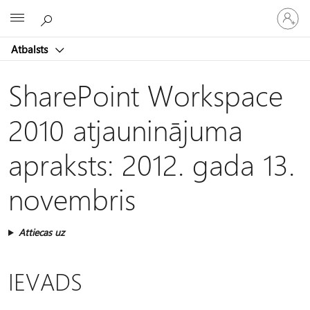
Pieraksti
Microsoft
savā
kontā
Atbalsts
SharePoint Workspace
2010 atjauninājuma
apraksts: 2012. gada 13.
novembris
Attiecas uz
IEVADS