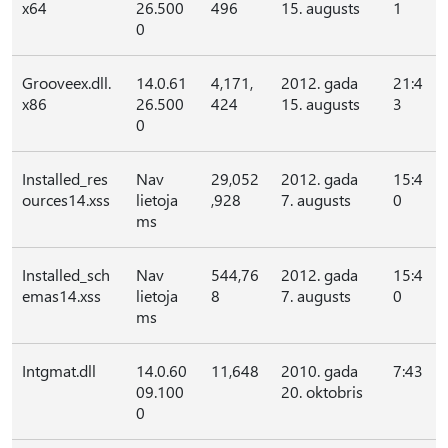
x64
26.500
496
15. augusts
1
0
Grooveex.dll.
14.0.61
4,171,
2012. gada
21:4
x86
26.500
424
15. augusts
3
0
Installed_res
Nav
29,052
2012. gada
15:4
ources14.xss
lietoja
,928
7. augusts
0
ms
Installed_sch
Nav
544,76
2012. gada
15:4
emas14.xss
lietoja
8
7. augusts
0
ms
Intgmat.dll
14.0.60
11,648
2010. gada
7:43
09.100
20. oktobris
0