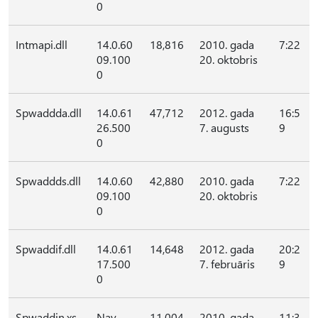
0
Intmapi.dll
14.0.60
18,816
2010. gada
7:22
09.100
20. oktobris
0
Spwaddda.dll
14.0.61
47,712
2012. gada
16:5
26.500
7. augusts
9
0
Spwaddds.dll
14.0.60
42,880
2010. gada
7:22
09.100
20. oktobris
0
Spwaddif.dll
14.0.61
14,648
2012. gada
20:2
17.500
7. februāris
9
0
Spwaddin.xs
Nav
11,004
2010. gada
11:3