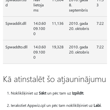
d
lietoja
8.
3
ms
septembris
Spwaddit.dll
14.0.60
11,136
2010. gada
7:22
09.100
20. oktobris
0
Spwaddto.dll
14.0.60
19,328
2010. gada
7:22
09.100
20. oktobris
0
Kā atinstalēt šo atjauninājumu
Noklikšķiniet uz
Sākt
un pēc tam uz
Izpildīt
.
Ierakstiet Appwiz.cpl un pēc tam noklikšķiniet uz
Labi
.