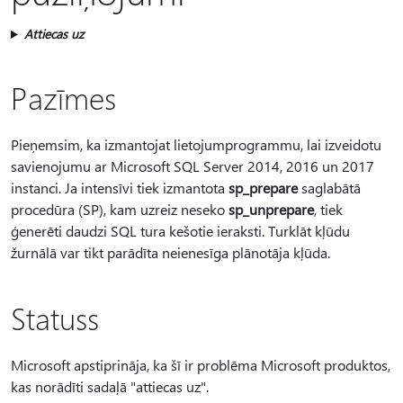
Attiecas uz
Pazīmes
Pieņemsim, ka izmantojat lietojumprogrammu, lai izveidotu
savienojumu ar Microsoft SQL Server 2014, 2016 un 2017
instanci. Ja intensīvi tiek izmantota
sp_prepare
saglabātā
procedūra (SP), kam uzreiz neseko
sp_unprepare
, tiek
ģenerēti daudzi SQL tura kešotie ieraksti. Turklāt kļūdu
žurnālā var tikt parādīta neienesīga plānotāja kļūda.
Statuss
Microsoft apstiprināja, ka šī ir problēma Microsoft produktos,
kas norādīti sadaļā "attiecas uz".