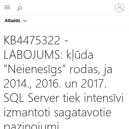
Pieraksti
Microsoft
savā
kontā
Atbalsts
KB4475322 -
LABOJUMS: kļūda
"Neienesīgs" rodas, ja
2014., 2016. un 2017.
SQL Server tiek intensīvi
izmantoti sagatavotie
paziņojumi