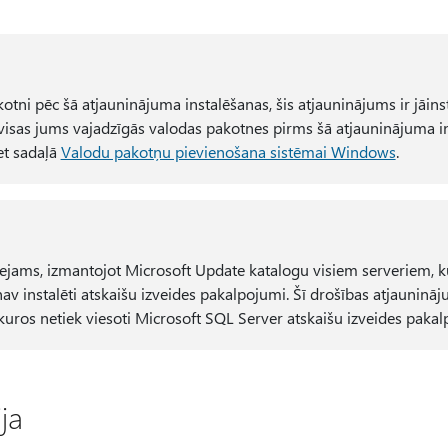
kotni pēc šā atjauninājuma instalēšanas, šis atjauninājums ir jāinst
visas jums vajadzīgās valodas pakotnes pirms šā atjauninājuma i
et sadaļā
Valodu pakotņu pievienošana sistēmai Windows
.
eejams, izmantojot Microsoft Update katalogu visiem serveriem, 
nav instalēti atskaišu izveides pakalpojumi. Šī drošības atjauninā
kuros netiek viesoti Microsoft SQL Server atskaišu izveides pakal
ja