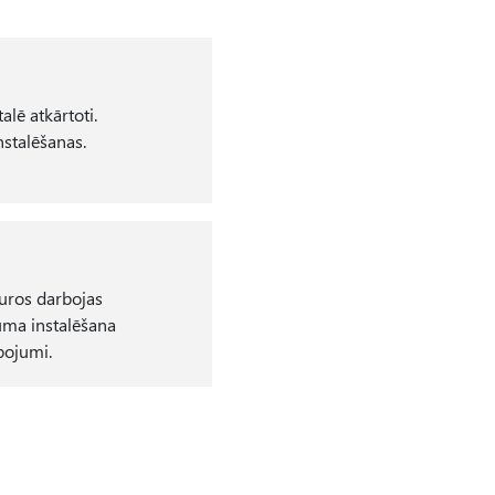
alē atkārtoti.
nstalēšanas.
kuros darbojas
juma instalēšana
pojumi.