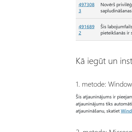
497308
Novērš privilēģ
3
sapludināšanas 
491689
Šis labojumfai
2
pieteikšanās ir
Kā iegūt un ins
1. metode: Window
Šis atjauninājums ir pieej
atjauninājums tiks automātis
atjaunināšanu, skatiet
Windo
2. metode: Microso