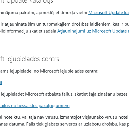
uninājuma pakotni, apmeklējiet tīmekļa vietni
Microsoft Update ka
ir atjaunināta šim un turpmākajiem drošības laidieniem, kas ir pu
pildinformāciju skatiet sadaļā
Atjauninājumi uz Microsoft Update 
t lejupielādes centrs
ejams lejupielādei no Microsoft lejupielādes centra:
īt
lejupielādēt Microsoft atbalsta failus, skatiet šajā zināšanu bāzes 
 failus no tiešsaistes pakalpojumiem
lai noteiktu, vai tajā nav vīrusu, izmantojot visjaunāko vīrusu n
anas datumā. Fails tiek glabāts serveros ar uzlabotu drošību, kas 