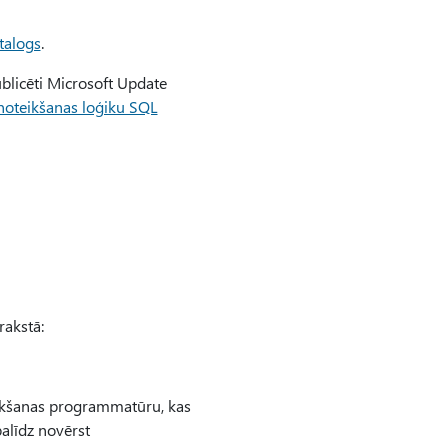
talogs
.
blicēti Microsoft Update
noteikšanas loģiku SQL
rakstā:
oteikšanas programmatūru, kas
palīdz novērst