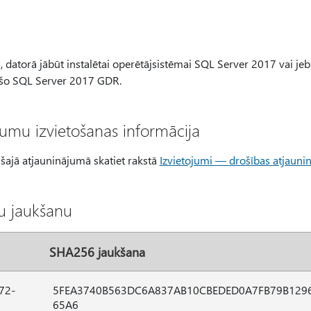
u, datorā jābūt instalētai operētājsistēmai SQL Server 2017 vai j
 šo SQL Server 2017 GDR.
jumu izvietošanas informācija
 šajā atjauninājumā skatiet rakstā
Izvietojumi — drošības atjaun
lu jaukšanu
SHA256 jaukšana
72-
5FEA3740B563DC6A837AB10CBEDED0A7FB79B129
65A6