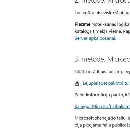
Lai iegūtu atsevišķo šī atja
Piezīme
Noteikšanas loģika 
kataloga tīmekļa vietnē. Pa
Server apkalpošanai
.
3. metode. Microsof
Tālāk norādītais fails ir pie
Lejupielādēt pakotni tūl
Papildinformāciju par to, kā 
Kā iegūt Microsoft atbalsta
Microsoft skenēja šo failu, 
bija pieejama faila publicēš