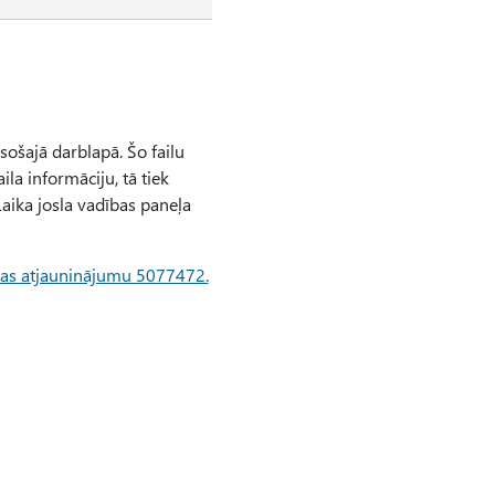
 esošajā darblapā. Šo failu
la informāciju, tā tiek
 Laika josla vadības paneļa
ošības atjauninājumu 5077472.