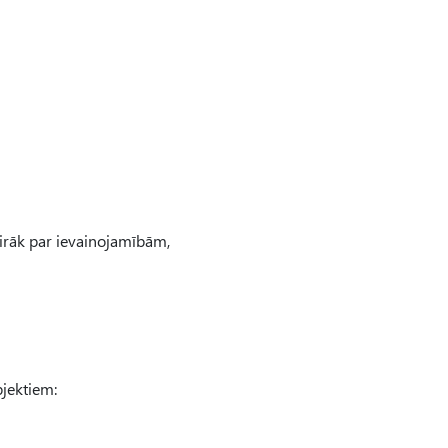
airāk par ievainojamībām,
jektiem: