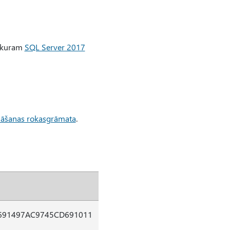
ebkuram
SQL Server 2017
ināšanas rokasgrāmata
.
691497AC9745CD691011