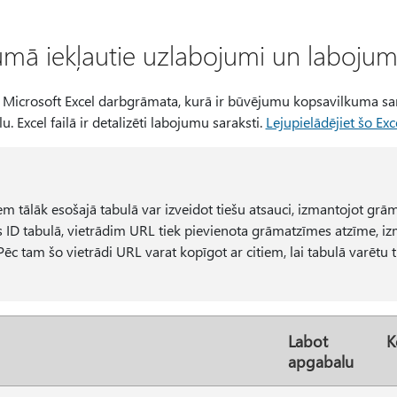
umā iekļautie uzlabojumi un labojum
 Microsoft Excel darbgrāmata, kurā ir būvējumu kopsavilkuma sar
. Excel failā ir detalizēti labojumu saraksti.
Lejupielādējiet šo Exce
m tālāk esošajā tabulā var izveidot tiešu atsauci, izmantojot grām
 ID tabulā, vietrādim URL tiek pievienota grāmatzīmes atzīme, i
m šo vietrādi URL varat kopīgot ar citiem, lai tabulā varētu ti
Labot
K
apgabalu