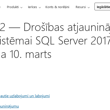
e
Produkti
Ierīces
Konts & norēķini
Resursi
Iegādāti
2 — Drošības atjaunin
sistēmai SQL Server 201
a 10. marts
ļautie uzlabojumi un labojumi
tjauninājumu