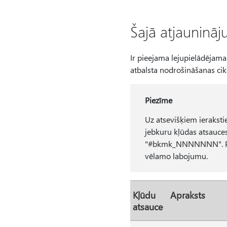
Šajā atjaunināj
Ir pieejama lejupielādējama
atbalsta nodrošināšanas ciklu
Piezīme
Uz atsevišķiem ierakstie
jebkuru kļūdas atsauces
"#bkmk_NNNNNNN". Pēc ta
vēlamo labojumu.
Kļūdu
Apraksts
atsauce