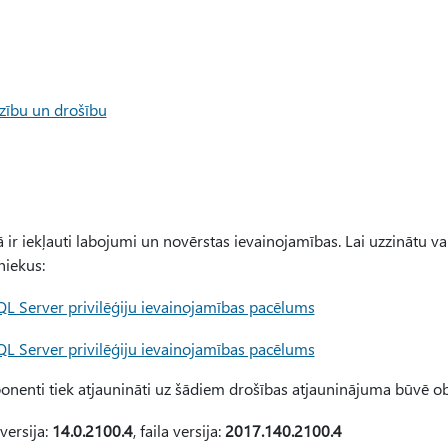
dzību un drošību
 ir iekļauti labojumi un novērstas ievainojamības. Lai uzzinātu v
niekus:
Server privilēģiju ievainojamības pacēlums
Server privilēģiju ievainojamības pacēlums
nenti tiek atjaunināti uz šādiem drošības atjauninājuma būvē ob
versija:
14.0.2100.4
, faila versija:
2017.140.2100.4