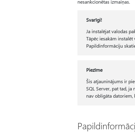
nesankcionētas izmaiņas.
Svarīgi!
Ja instalējat valodas pa
Tāpēc iesakām instalēt 
Papildinformāciju skati
Piezīme
Šis atjauninājums ir pi
SQL Server, pat tad, ja 
nav obligāta datoriem, 
Papildinformāci