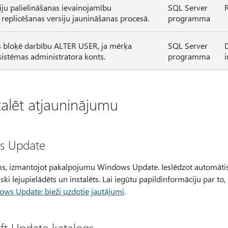
iju palielināšanas ievainojamību
SQL Server
R
replicēšanas versiju jaunināšanas procesā.
programma
ls bloķē darbību ALTER USER, ja mērķa
SQL Server
 sistēmas administratora konts.
programma
i
talēt atjauninājumu
s Update
ams, izmantojot pakalpojumu Windows Update. Ieslēdzot automātis
ki lejupielādēts un instalēts. Lai iegūtu papildinformāciju par to,
ws Update: bieži uzdotie jautājumi
.
ft Update katalogs