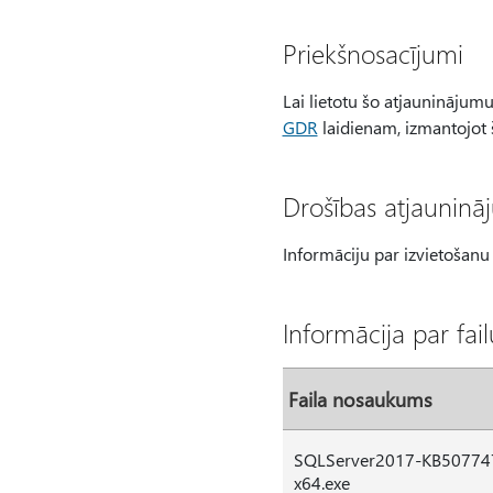
Priekšnosacījumi
Lai lietotu šo atjauninājum
GDR
laidienam, izmantojot
Drošības atjauninā
Informāciju par izvietošanu
Informācija par fai
Faila nosaukums
SQLServer2017-KB50774
x64.exe