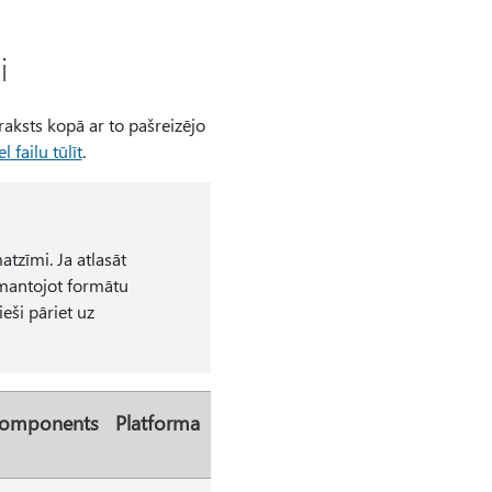
i
aksts kopā ar to pašreizējo
l failu tūlīt
.
atzīmi. Ja atlasāt
zmantojot formātu
eši pāriet uz
omponents
Platforma