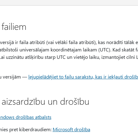
 failiem
sijā ir faila atribūti (vai vēlāki faila atribūti), kas norādīti tālāk
atbilstoši universālajam koordinētajam laikam (UTC). Kad skatāt fai
Lai uzzinātu atšķirību starp UTC un vietējo laiku, izmantojiet cilni
tu versijām —
lejupielādējiet to failu sarakstu, kas ir iekļauti dr
 aizsardzību un drošību
ndows drošības atbalsts
amies pret kiberdraudiem:
Microsoft drošība