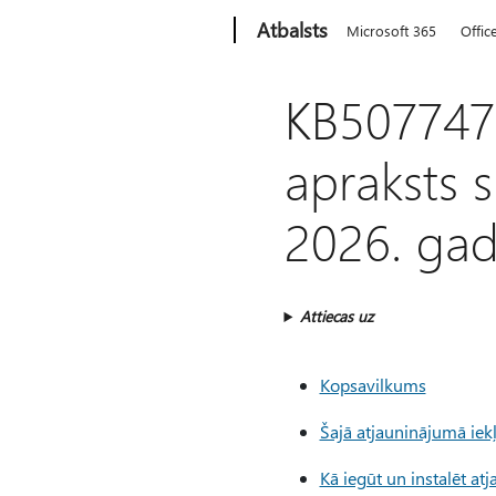
Microsoft
Atbalsts
Microsoft 365
Offic
KB507747
apraksts 
2026. gad
Attiecas uz
Kopsavilkums
Šajā atjauninājumā iek
Kā iegūt un instalēt a