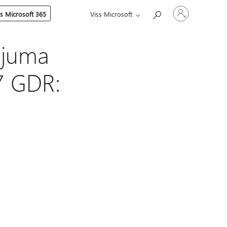
Pierakstieties
es Microsoft 365
Viss Microsoft
savā
kontā
ājuma
7 GDR: