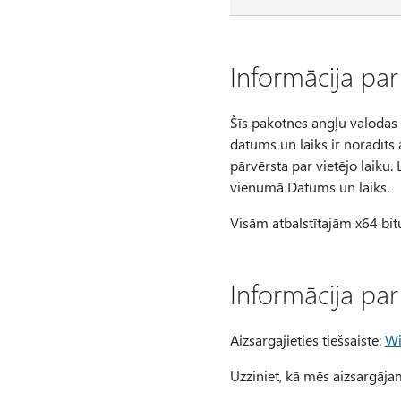
Informācija par
Šīs pakotnes angļu valodas ver
datums un laiks ir norādīts 
pārvērsta par vietējo laiku. 
vienumā Datums un laiks.
Visām atbalstītajām x64 bi
Informācija par
Aizsargājieties tiešsaistē:
Wi
Uzziniet, kā mēs aizsargāj