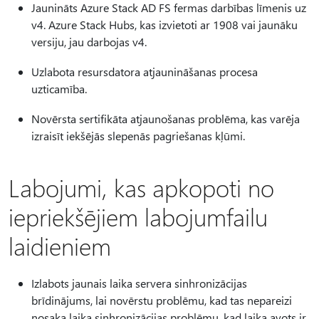
Jaunināts Azure Stack AD FS fermas darbības līmenis uz
v4. Azure Stack Hubs, kas izvietoti ar 1908 vai jaunāku
versiju, jau darbojas v4.
Uzlabota resursdatora atjaunināšanas procesa
uzticamība.
Novērsta sertifikāta atjaunošanas problēma, kas varēja
izraisīt iekšējās slepenās pagriešanas kļūmi.
Labojumi, kas apkopoti no
iepriekšējiem labojumfailu
laidieniem
Izlabots jaunais laika servera sinhronizācijas
brīdinājums, lai novērstu problēmu, kad tas nepareizi
nosaka laika sinhronizācijas problēmu, kad laika avots ir