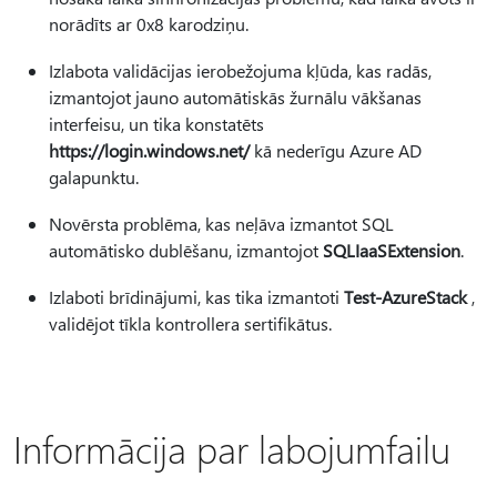
norādīts ar 0x8 karodziņu.
Izlabota validācijas ierobežojuma kļūda, kas radās,
izmantojot jauno automātiskās žurnālu vākšanas
interfeisu, un tika konstatēts
https://login.windows.net/
kā nederīgu Azure AD
galapunktu.
Novērsta problēma, kas neļāva izmantot SQL
automātisko dublēšanu, izmantojot
SQLIaaSExtension
.
Izlaboti brīdinājumi, kas tika izmantoti
Test-AzureStack
,
validējot tīkla kontrollera sertifikātus.
Informācija par labojumfailu