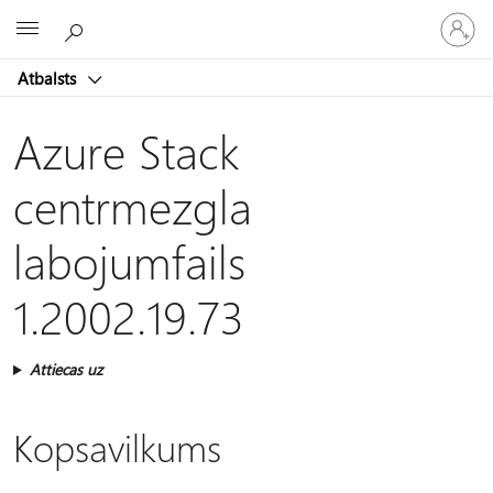
Pieraksti
Microsoft
savā
kontā
Atbalsts
Azure Stack
centrmezgla
labojumfails
1.2002.19.73
Attiecas uz
Kopsavilkums