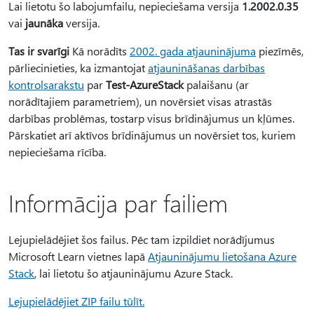
Lai lietotu šo labojumfailu, nepieciešama versija
1.2002.0.35
vai
jaunāka
versija.
Tas ir svarīgi
Kā norādīts
2002. gada atjauninājuma
piezīmēs,
pārliecinieties, ka izmantojat
atjaunināšanas darbības
kontrolsarakstu
par
Test-AzureStack
palaišanu (ar
norādītajiem parametriem), un novērsiet visas atrastās
darbības problēmas, tostarp visus brīdinājumus un kļūmes.
Pārskatiet arī aktīvos brīdinājumus un novērsiet tos, kuriem
nepieciešama rīcība.
Informācija par failiem
Lejupielādējiet šos failus. Pēc tam izpildiet norādījumus
Microsoft Learn vietnes lapā
Atjauninājumu lietošana Azure
Stack
, lai lietotu šo atjauninājumu Azure Stack.
Lejupielādējiet ZIP failu tūlīt.