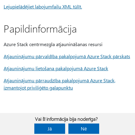
Lejupielādējiet labojumfailu XML tūlīt.
Papildinformācija
Azure Stack centrmezgla atjaunināšanas resursi
Atjauninājumu pārvaldība pakalpojumā Azure Stack pārskats
Atjauninājumu lietošana pakalpojumā Azure Stack
Atjauninājumu pārraudzība pakalpojumā Azure Stack,
izmantojot priviliģēto galapunktu
Vai šī informācija bija noderīga?
Jā
Nē