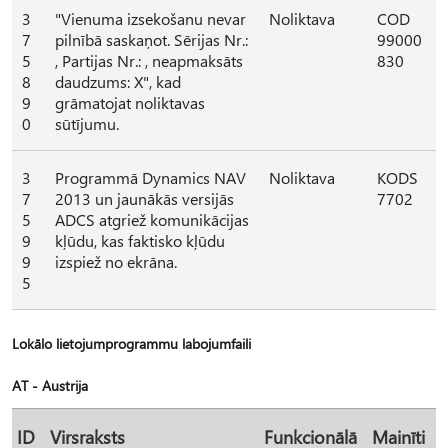
3
"Vienuma izsekošanu nevar
Noliktava
COD
7
pilnībā saskaņot. Sērijas Nr.:
99000
5
, Partijas Nr.: , neapmaksāts
830
8
daudzums: X", kad
9
grāmatojat noliktavas
0
sūtījumu.
3
Programmā Dynamics NAV
Noliktava
KODS
7
2013 un jaunākās versijās
7702
5
ADCS atgriež komunikācijas
9
kļūdu, kas faktisko kļūdu
9
izspiež no ekrāna.
5
Lokālo lietojumprogrammu labojumfaili
AT - Austrija
ID
Virsraksts
Funkcionālā
Mainīti