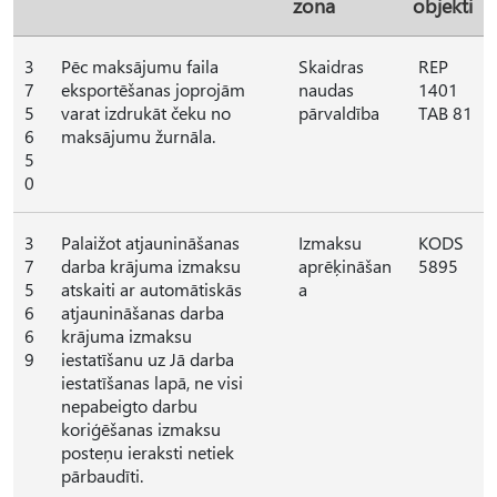
zona
objekti
3
Pēc maksājumu faila
Skaidras
REP
7
eksportēšanas joprojām
naudas
1401
5
varat izdrukāt čeku no
pārvaldība
TAB 81
6
maksājumu žurnāla.
5
0
3
Palaižot atjaunināšanas
Izmaksu
KODS
7
darba krājuma izmaksu
aprēķināšan
5895
5
atskaiti ar automātiskās
a
6
atjaunināšanas darba
6
krājuma izmaksu
9
iestatīšanu uz Jā darba
iestatīšanas lapā, ne visi
nepabeigto darbu
koriģēšanas izmaksu
posteņu ieraksti netiek
pārbaudīti.