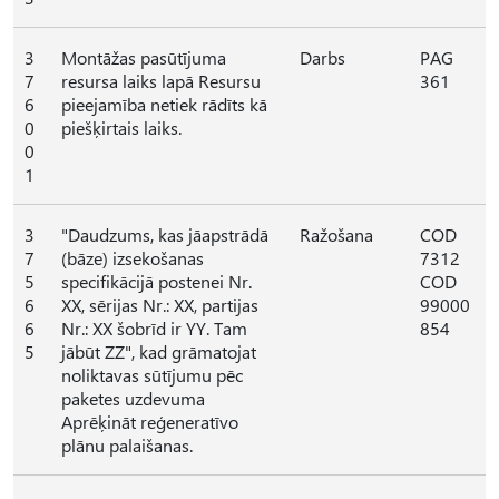
3
Montāžas pasūtījuma
Darbs
PAG
7
resursa laiks lapā Resursu
361
6
pieejamība netiek rādīts kā
0
piešķirtais laiks.
0
1
3
"Daudzums, kas jāapstrādā
Ražošana
COD
7
(bāze) izsekošanas
7312
5
specifikācijā postenei Nr.
COD
6
XX, sērijas Nr.: XX, partijas
99000
6
Nr.: XX šobrīd ir YY. Tam
854
5
jābūt ZZ", kad grāmatojat
noliktavas sūtījumu pēc
paketes uzdevuma
Aprēķināt reģeneratīvo
plānu palaišanas.