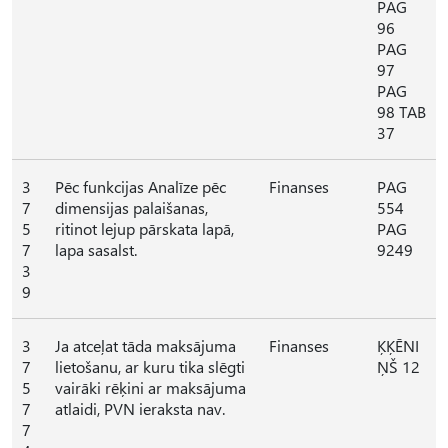
PAG
96
PAG
97
PAG
98 TAB
37
3
Pēc funkcijas Analīze pēc
Finanses
PAG
7
dimensijas palaišanas,
554
5
ritinot lejup pārskata lapā,
PAG
7
lapa sasalst.
9249
3
9
3
Ja atceļat tāda maksājuma
Finanses
ĶĶĒNI
7
lietošanu, ar kuru tika slēgti
ŅŠ 12
5
vairāki rēķini ar maksājuma
7
atlaidi, PVN ieraksta nav.
7