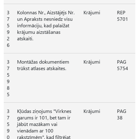
3
Kolonnas Nr., Aizstājējs Nr.
Krājumi
REP
7
un Apraksts nesniedz visu
5701
5
informāciju, kad palaižat
9
krājumu aizstāšanas
2
atskaiti.
6
3
Montāžas dokumentiem
Krājumi
PAG
7
trūkst atlases atskaites.
5754
5
9
8
5
3
Kļūdas ziņojums "Virknes
Krājumi
PAG
7
garums ir 101, bet tam ir
38
5
jābūt mazākam vai
9
vienādam ar 100
0
rakstzīmēm", kad filtrējat