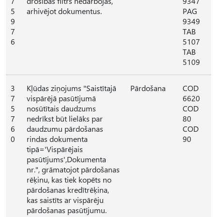
7
drošības filtrs nedarbojas,
9347
5
arhivējot dokumentus.
PAG
9
9349
7
TAB
6
5107
TAB
5109
3
Kļūdas ziņojums "Saistītajā
Pārdošana
COD
7
vispārējā pasūtījumā
6620
5
nosūtītais daudzums
COD
7
nedrīkst būt lielāks par
80
6
daudzumu pārdošanas
COD
0
rindas dokumenta
90
tipā='Vispārējais
pasūtījums',Dokumenta
nr.", grāmatojot pārdošanas
rēķinu, kas tiek kopēts no
pārdošanas kredītrēķina,
kas saistīts ar vispārēju
pārdošanas pasūtījumu.