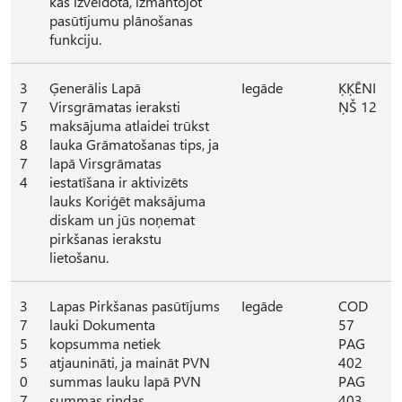
kas izveidota, izmantojot
pasūtījumu plānošanas
funkciju.
3
Ģenerālis Lapā
Iegāde
ĶĶĒNI
7
Virsgrāmatas ieraksti
ŅŠ 12
5
maksājuma atlaidei trūkst
8
lauka Grāmatošanas tips, ja
7
lapā Virsgrāmatas
4
iestatīšana ir aktivizēts
lauks Koriģēt maksājuma
diskam un jūs noņemat
pirkšanas ierakstu
lietošanu.
3
Lapas Pirkšanas pasūtījums
Iegāde
COD
7
lauki Dokumenta
57
5
kopsumma netiek
PAG
5
atjaunināti, ja maināt PVN
402
0
summas lauku lapā PVN
PAG
7
summas rindas.
403