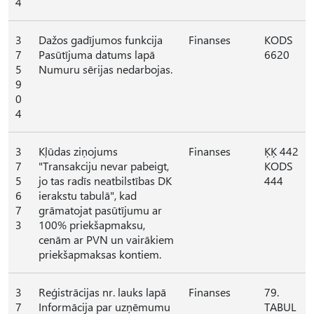
4
3
Dažos gadījumos funkcija
Finanses
KODS
7
Pasūtījuma datums lapā
6620
5
Numuru sērijas nedarbojas.
9
0
4
3
Kļūdas ziņojums
Finanses
ĶĶ 442
7
"Transakciju nevar pabeigt,
KODS
5
jo tas radīs neatbilstības DK
444
6
ierakstu tabulā", kad
7
grāmatojat pasūtījumu ar
3
100% priekšapmaksu,
cenām ar PVN un vairākiem
priekšapmaksas kontiem.
3
Reģistrācijas nr. lauks lapā
Finanses
79.
7
Informācija par uzņēmumu
TABUL