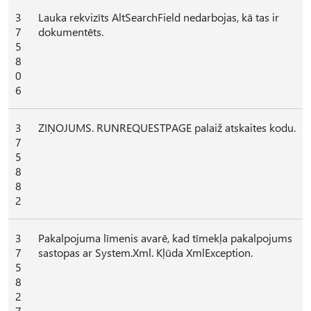
3
Lauka rekvizīts AltSearchField nedarbojas, kā tas ir
7
dokumentēts.
5
8
0
6
3
ZIŅOJUMS. RUNREQUESTPAGE palaiž atskaites kodu.
7
5
8
8
2
3
Pakalpojuma līmenis avarē, kad tīmekļa pakalpojums
7
sastopas ar System.Xml. Kļūda XmlException.
5
8
2
7