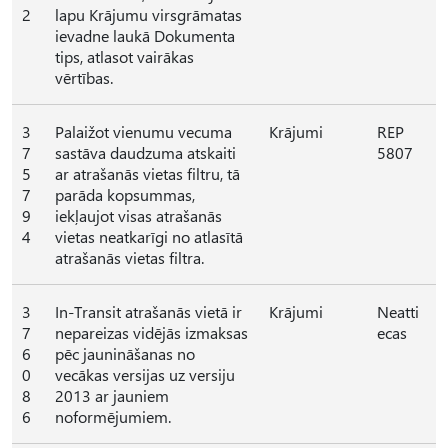
2
lapu Krājumu virsgrāmatas
ievadne laukā Dokumenta
tips, atlasot vairākas
vērtības.
3
Palaižot vienumu vecuma
Krājumi
REP
7
sastāva daudzuma atskaiti
5807
5
ar atrašanās vietas filtru, tā
7
parāda kopsummas,
9
iekļaujot visas atrašanās
4
vietas neatkarīgi no atlasītā
atrašanās vietas filtra.
3
In-Transit atrašanās vietā ir
Krājumi
Neatti
7
nepareizas vidējās izmaksas
ecas
6
pēc jaunināšanas no
0
vecākas versijas uz versiju
8
2013 ar jauniem
6
noformējumiem.