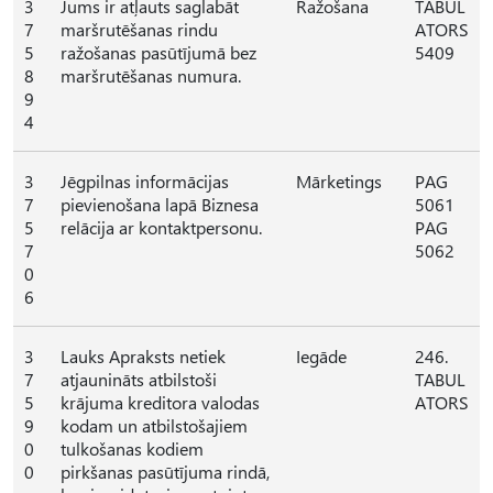
3
Jums ir atļauts saglabāt
Ražošana
TABUL
7
maršrutēšanas rindu
ATORS
5
ražošanas pasūtījumā bez
5409
8
maršrutēšanas numura.
9
4
3
Jēgpilnas informācijas
Mārketings
PAG
7
pievienošana lapā Biznesa
5061
5
relācija ar kontaktpersonu.
PAG
7
5062
0
6
3
Lauks Apraksts netiek
Iegāde
246.
7
atjaunināts atbilstoši
TABUL
5
krājuma kreditora valodas
ATORS
9
kodam un atbilstošajiem
0
tulkošanas kodiem
0
pirkšanas pasūtījuma rindā,