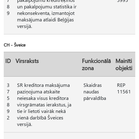
8
un pakalpojumu statistika ir
9
nekonsekventa, izmantojot
maksājuma atlaidi Beļģijas
versijā.
CH - Šveice
ID
Virsraksts
Funkcionālā
Mainīti
zona
objekti
3
SR kreditora maksājuma
Skaidras
REP
7
paziņojuma atskaite
naudas
11561
5
neiesaka visus kreditora
pārvaldība
8
virsgrāmatas ierakstus, ja
9
tie ir lietoti vairāk nekā
2
vienā darbībā Šveices
versijā.