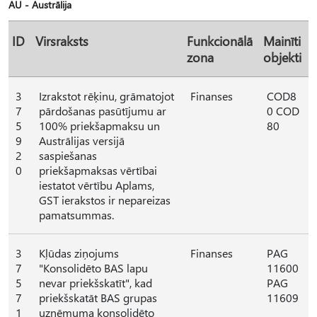
AU - Austrālija
ID
Virsraksts
Funkcionālā
Mainīti
zona
objekti
3
Izrakstot rēķinu, grāmatojot
Finanses
COD8
7
pārdošanas pasūtījumu ar
0 COD
5
100% priekšapmaksu un
80
9
Austrālijas versijā
2
saspiešanas
0
priekšapmaksas vērtībai
iestatot vērtību Aplams,
GST ierakstos ir nepareizas
pamatsummas.
3
Kļūdas ziņojums
Finanses
PAG
7
"Konsolidēto BAS lapu
11600
5
nevar priekšskatīt", kad
PAG
7
priekšskatāt BAS grupas
11609
1
uzņēmuma konsolidēto