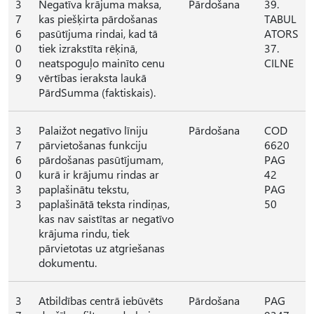
3
Negatīva krājuma maksa,
Pārdošana
39.
7
kas piešķirta pārdošanas
TABUL
6
pasūtījuma rindai, kad tā
ATORS
0
tiek izrakstīta rēķinā,
37.
0
neatspoguļo mainīto cenu
CILNE
9
vērtības ieraksta laukā
PārdSumma (faktiskais).
3
Palaižot negatīvo līniju
Pārdošana
COD
7
pārvietošanas funkciju
6620
6
pārdošanas pasūtījumam,
PAG
0
kurā ir krājumu rindas ar
42
3
paplašinātu tekstu,
PAG
3
paplašinātā teksta rindiņas,
50
kas nav saistītas ar negatīvo
krājuma rindu, tiek
pārvietotas uz atgriešanas
dokumentu.
3
Atbildības centrā iebūvēts
Pārdošana
PAG