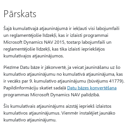
Pārskats
Šajā kumulatīvajā atjauninājumā ir iekļauti visi labojumfaili
un reglamentējošie līdzekļi, kas ir izlaisti programmai
Microsoft Dynamics NAV 2015, tostarp labojumfaili un
reglamentējošie līdzekļi, kas tika izlaisti iepriekšējos
kumulatīvajos atjauninājumos.
Piezīme Datu bāze ir jākonvertē, ja veicat jaunināšanu uz šo
kumulatīvo atjauninājumu no kumulatīvā atjauninājuma, kas
ir vecāks par 9. kumulatīvo atjauninājumu (būvējums 41779).
Papildinformāciju skatiet sadaļā
Datu bāzes konvertēšana
programmas Microsoft Dynamics NAV palīdzībā.
Šis kumulatīvais atjauninājums aizstāj iepriekš izlaistos
kumulatīvos atjauninājumus. Vienmēr instalējiet jaunāko
kumulatīvo atjauninājumu.