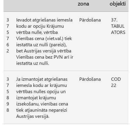
zona
objekti
3
Ievadot atgriešanas iemesla
Pārdošana
37.
7
kodu ar opciju Krājumu
TABUL
5
vērtība nulle, vērtība
ATORS
7
Vienības cena (viet.val.) tiek
6
iestatīta uz nulli (pareizi),
2
bet Austrijas versijā vērtība
Vienības cena bez PVN arī ir
iestatīta uz nulli.
3
Ja izmantojat atgriešanas
Pārdošana
COD
7
iemesla kodu ar krājumu
22
5
vērtības nulles opciju un
8
izmantojat krājumu
9
izsekošanu, vienības cena
8
tiek atjaunināta nepareizi
Austrijas versijā.