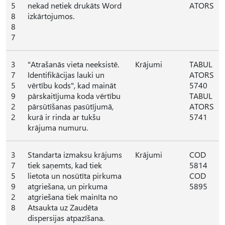
5
nekad netiek drukāts Word
ATORS
8
izkārtojumos.
8
7
3
"Atrašanās vieta neeksistē.
Krājumi
TABUL
7
Identifikācijas lauki un
ATORS
5
vērtību kods", kad maināt
5740
9
pārskaitījuma koda vērtību
TABUL
2
pārsūtīšanas pasūtījumā,
ATORS
2
kurā ir rinda ar tukšu
5741
krājuma numuru.
3
Standarta izmaksu krājums
Krājumi
COD
7
tiek saņemts, kad tiek
5814
5
lietota un nosūtīta pirkuma
COD
9
atgriešana, un pirkuma
5895
2
atgriešana tiek mainīta no
8
Atsaukta uz Zaudēta
dispersijas atpazīšana.