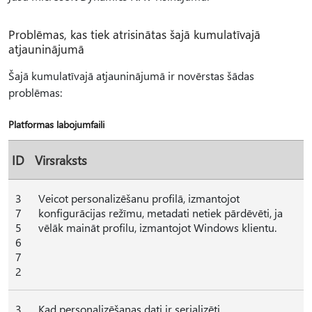
Problēmas, kas tiek atrisinātas šajā kumulatīvajā
atjauninājumā
Šajā kumulatīvajā atjauninājumā ir novērstas šādas
problēmas:
Platformas labojumfaili
ID
Virsraksts
3
Veicot personalizēšanu profilā, izmantojot
7
konfigurācijas režīmu, metadati netiek pārdēvēti, ja
5
vēlāk maināt profilu, izmantojot Windows klientu.
6
7
2
3
Kad personalizēšanas dati ir serializēti,