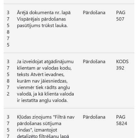
3
Ārējā dokumenta nr. lapā
Pārdošana
PAG
7
Vispārējais pārdošanas
507
5
pasūtījums trūkst lauka.
8
7
5
3
Ja izveidojat atgādinājumu
Pārdošana
KODS
7
klientam ar valodas kodu,
392
5
teksts Atvērt ievadnes,
8
kurām nav jāiesniedzas,
7
vienmēr tiek rādīts angļu
2
valodā, ja kā klienta valoda
ir iestatīta angļu valoda.
3
Kļūdas ziņojums "Filtrā nav
Pārdošana
PAG
7
pārdošanas sūtījuma
5824
5
rindas", izmantojot
7
detalizēto filtrēšanu lapā