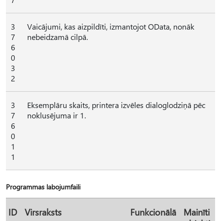
3
Vaicājumi, kas aizpildīti, izmantojot OData, nonāk
7
nebeidzamā cilpā.
6
0
3
2
3
Eksemplāru skaits, printera izvēles dialoglodziņā pēc
7
noklusējuma ir 1.
6
0
1
1
Programmas labojumfaili
ID
Virsraksts
Funkcionālā
Mainīti