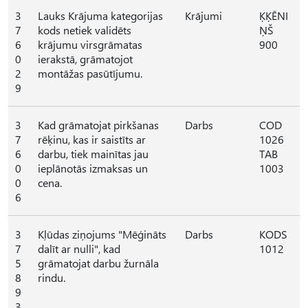
3
Lauks Krājuma kategorijas
Krājumi
ĶĶĒNI
7
kods netiek validēts
ŅŠ
6
krājumu virsgrāmatas
900
0
ierakstā, grāmatojot
2
montāžas pasūtījumu.
9
3
Kad grāmatojat pirkšanas
Darbs
COD
7
rēķinu, kas ir saistīts ar
1026
6
darbu, tiek mainītas jau
TAB
0
ieplānotās izmaksas un
1003
0
cena.
6
3
Kļūdas ziņojums "Mēģināts
Darbs
KODS
7
dalīt ar nulli", kad
1012
5
grāmatojat darbu žurnāla
8
rindu.
9
3