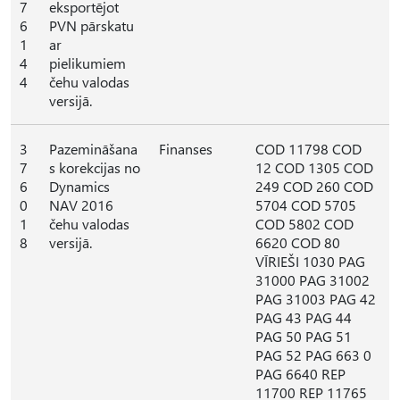
7
eksportējot
6
PVN pārskatu
1
ar
4
pielikumiem
4
čehu valodas
versijā.
3
Pazemināšana
Finanses
COD 11798 COD
7
s korekcijas no
12 COD 1305 COD
6
Dynamics
249 COD 260 COD
0
NAV 2016
5704 COD 5705
1
čehu valodas
COD 5802 COD
8
versijā.
6620 COD 80
VĪRIEŠI 1030 PAG
31000 PAG 31002
PAG 31003 PAG 42
PAG 43 PAG 44
PAG 50 PAG 51
PAG 52 PAG 663 0
PAG 6640 REP
11700 REP 11765