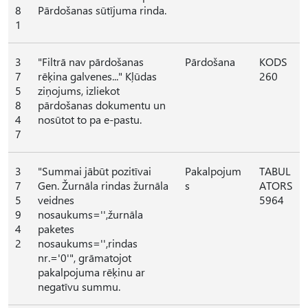
8
Pārdošanas sūtījuma rinda.
1
3
"Filtrā nav pārdošanas
Pārdošana
KODS
7
rēķina galvenes..." Kļūdas
260
5
ziņojums, izliekot
8
pārdošanas dokumentu un
4
nosūtot to pa e-pastu.
7
3
"Summai jābūt pozitīvai
Pakalpojum
TABUL
7
Gen. Žurnāla rindas žurnāla
s
ATORS
5
veidnes
5964
9
nosaukums='',žurnāla
4
paketes
2
nosaukums='',rindas
nr.='0'", grāmatojot
pakalpojuma rēķinu ar
negatīvu summu.