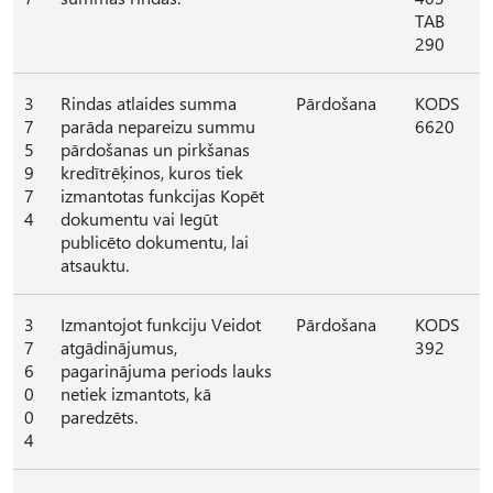
TAB
290
3
Rindas atlaides summa
Pārdošana
KODS
7
parāda nepareizu summu
6620
5
pārdošanas un pirkšanas
9
kredītrēķinos, kuros tiek
7
izmantotas funkcijas Kopēt
4
dokumentu vai Iegūt
publicēto dokumentu, lai
atsauktu.
3
Izmantojot funkciju Veidot
Pārdošana
KODS
7
atgādinājumus,
392
6
pagarinājuma periods lauks
0
netiek izmantots, kā
0
paredzēts.
4