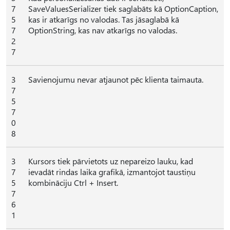
7
SaveValuesSerializer tiek saglabāts kā OptionCaption,
5
kas ir atkarīgs no valodas. Tas jāsaglabā kā
7
OptionString, kas nav atkarīgs no valodas.
2
7
3
Savienojumu nevar atjaunot pēc klienta taimauta.
7
5
7
0
8
3
Kursors tiek pārvietots uz nepareizo lauku, kad
7
ievadāt rindas laika grafikā, izmantojot taustiņu
5
kombināciju Ctrl + Insert.
7
6
1