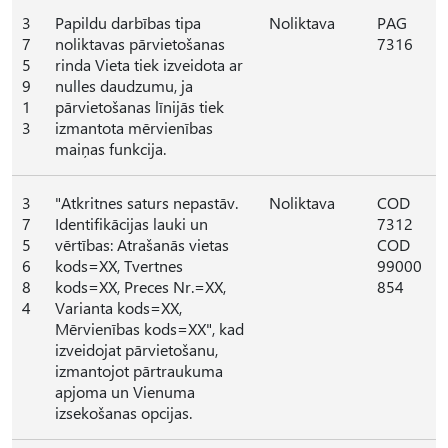
3
Papildu darbības tipa
Noliktava
PAG
7
noliktavas pārvietošanas
7316
5
rinda Vieta tiek izveidota ar
9
nulles daudzumu, ja
1
pārvietošanas līnijās tiek
3
izmantota mērvienības
maiņas funkcija.
3
"Atkritnes saturs nepastāv.
Noliktava
COD
7
Identifikācijas lauki un
7312
5
vērtības: Atrašanās vietas
COD
6
kods=XX, Tvertnes
99000
8
kods=XX, Preces Nr.=XX,
854
4
Varianta kods=XX,
Mērvienības kods=XX", kad
izveidojat pārvietošanu,
izmantojot pārtraukuma
apjoma un Vienuma
izsekošanas opcijas.