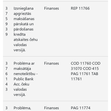
3
Izsniegšana
Finanses
REP 11766
7
apgrieztās
5
maksāšanas
9
pārskatā un
3
pārdošanas
9
kredīta
atskaites čehu
valodas
versijā.
3
Problēma ar
Finanses
COD 11760 COD
7
maksātāja
31070 COD 415
6
nenoteiktību -
PAG 11761 TAB
1
Public Bank
11761
4
Acc. čeku
3
valodas
versijā.
3
Problēma,
Finanses
PAG 11774