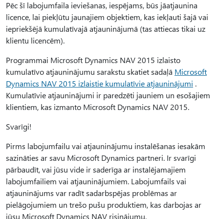
Pēc šī labojumfaila ieviešanas, iespējams, būs jāatjaunina
licence, lai piekļūtu jaunajiem objektiem, kas iekļauti šajā vai
iepriekšējā kumulatīvajā atjauninājumā (tas attiecas tikai uz
klientu licencēm).
Programmai Microsoft Dynamics NAV 2015 izlaisto
kumulatīvo atjauninājumu sarakstu skatiet sadaļā
Microsoft
Dynamics NAV 2015 izlaistie kumulatīvie atjauninājumi
.
Kumulatīvie atjauninājumi ir paredzēti jauniem un esošajiem
klientiem, kas izmanto Microsoft Dynamics NAV 2015.
Svarīgi!
Pirms labojumfailu vai atjauninājumu instalēšanas iesakām
sazināties ar savu Microsoft Dynamics partneri. Ir svarīgi
pārbaudīt, vai jūsu vide ir saderīga ar instalējamajiem
labojumfailiem vai atjauninājumiem. Labojumfails vai
atjauninājums var radīt sadarbspējas problēmas ar
pielāgojumiem un trešo pušu produktiem, kas darbojas ar
jūsu Microsoft Dynamics NAV risinājumu.