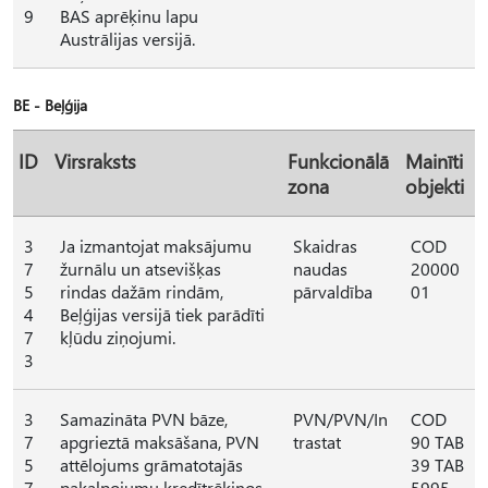
9
BAS aprēķinu lapu
Austrālijas versijā.
BE - Beļģija
ID
Virsraksts
Funkcionālā
Mainīti
zona
objekti
3
Ja izmantojat maksājumu
Skaidras
COD
7
žurnālu un atsevišķas
naudas
20000
5
rindas dažām rindām,
pārvaldība
01
4
Beļģijas versijā tiek parādīti
7
kļūdu ziņojumi.
3
3
Samazināta PVN bāze,
PVN/PVN/In
COD
7
apgrieztā maksāšana, PVN
trastat
90 TAB
5
attēlojums grāmatotajās
39 TAB
7
pakalpojumu kredītrēķinos
5995