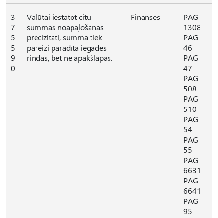
3
Valūtai iestatot citu
Finanses
PAG
7
summas noapaļošanas
1308
5
precizitāti, summa tiek
PAG
5
pareizi parādīta iegādes
46
9
rindās, bet ne apakšlapās.
PAG
0
47
PAG
508
PAG
510
PAG
54
PAG
55
PAG
6631
PAG
6641
PAG
95