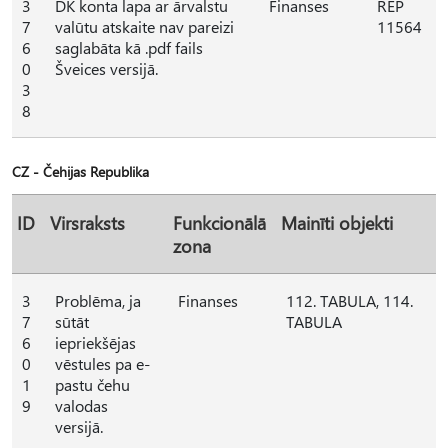
3
DK konta lapa ar ārvalstu
Finanses
REP
7
valūtu atskaite nav pareizi
11564
6
saglabāta kā .pdf fails
0
Šveices versijā.
3
8
CZ - Čehijas Republika
ID
Virsraksts
Funkcionālā
Mainīti objekti
zona
3
Problēma, ja
Finanses
112. TABULA, 114.
7
sūtāt
TABULA
6
iepriekšējas
0
vēstules pa e-
1
pastu čehu
9
valodas
versijā.