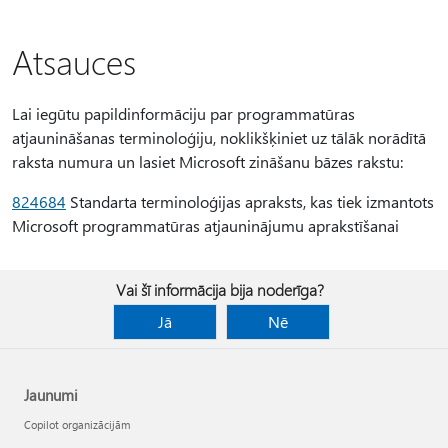
Atsauces
Lai iegūtu papildinformāciju par programmatūras
atjaunināšanas terminoloģiju, noklikšķiniet uz tālāk norādītā
raksta numura un lasiet Microsoft zināšanu bāzes rakstu:
824684
Standarta terminoloģijas apraksts, kas tiek izmantots
Microsoft programmatūras atjauninājumu aprakstīšanai
Vai šī informācija bija noderīga?
Jā
Nē
Jaunumi
Copilot organizācijām