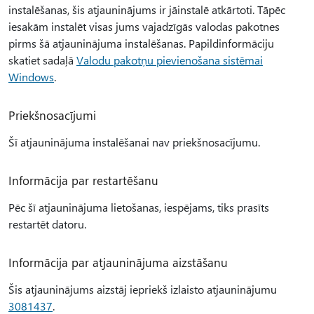
instalēšanas, šis atjauninājums ir jāinstalē atkārtoti. Tāpēc
iesakām instalēt visas jums vajadzīgās valodas pakotnes
pirms šā atjauninājuma instalēšanas. Papildinformāciju
skatiet sadaļā
Valodu pakotņu pievienošana sistēmai
Windows
.
Priekšnosacījumi
Šī atjauninājuma instalēšanai nav priekšnosacījumu.
Informācija par restartēšanu
Pēc šī atjauninājuma lietošanas, iespējams, tiks prasīts
restartēt datoru.
Informācija par atjauninājuma aizstāšanu
Šis atjauninājums aizstāj iepriekš izlaisto atjauninājumu
3081437
.