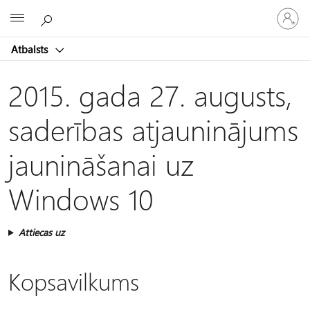
Pieraksti
Microsoft
savā
kontā
Atbalsts
2015. gada 27. augusts,
saderības atjauninājums
jaunināšanai uz
Windows 10
Attiecas uz
Kopsavilkums