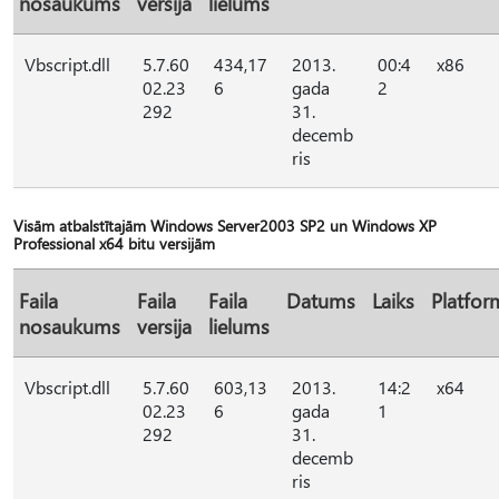
nosaukums
versija
lielums
Vbscript.dll
5.7.60
434,17
2013.
00:4
x86
02.23
6
gada
2
292
31.
decemb
ris
Visām atbalstītajām Windows Server2003 SP2 un Windows XP
Professional x64 bitu versijām
Faila
Faila
Faila
Datums
Laiks
Platfor
nosaukums
versija
lielums
Vbscript.dll
5.7.60
603,13
2013.
14:2
x64
02.23
6
gada
1
292
31.
decemb
ris