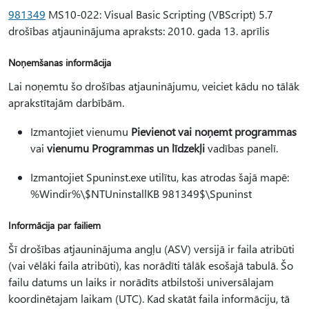
981349
MS10-022: Visual Basic Scripting (VBScript) 5.7
drošības atjauninājuma apraksts: 2010. gada 13. aprīlis
Noņemšanas informācija
Lai noņemtu šo drošības atjauninājumu, veiciet kādu no tālāk
aprakstītajām darbībām.
Izmantojiet vienumu
Pievienot vai noņemt programmas
vai
vienumu Programmas un līdzekļi
vadības panelī.
Izmantojiet Spuninst.exe utilītu, kas atrodas šajā mapē:
%Windir%\$NTUninstallKB 981349$\Spuninst
Informācija par failiem
Šī drošības atjauninājuma angļu (ASV) versijā ir faila atribūti
(vai vēlāki faila atribūti), kas norādīti tālāk esošajā tabulā. Šo
failu datums un laiks ir norādīts atbilstoši universālajam
koordinētajam laikam (UTC). Kad skatāt faila informāciju, tā