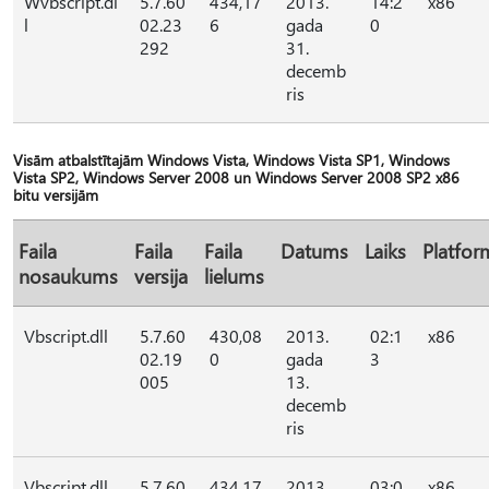
Wvbscript.dl
5.7.60
434,17
2013.
14:2
x86
l
02.23
6
gada
0
292
31.
decemb
ris
Visām atbalstītajām Windows Vista, Windows Vista SP1, Windows
Vista SP2, Windows Server 2008 un Windows Server 2008 SP2 x86
bitu versijām
Faila
Faila
Faila
Datums
Laiks
Platfor
nosaukums
versija
lielums
Vbscript.dll
5.7.60
430,08
2013.
02:1
x86
02.19
0
gada
3
005
13.
decemb
ris
Vbscript.dll
5.7.60
434,17
2013.
03:0
x86