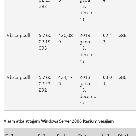
292
13.
decemb
ris
Vbscript.dll
5.7.60
430,08
2013.
02:1
x86
02.19
0
gada
3
005
13.
decemb
ris
Vbscript.dll
5.7.60
434,17
2013.
03:0
x86
02.23
6
gada
1
292
13.
decemb
ris
Visām atbalstītajām Windows Server 2008 Itanium versijām