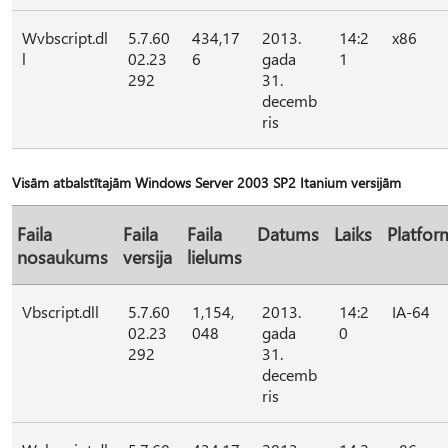
Wvbscript.dl
5.7.60
434,17
2013.
14:2
x86
l
02.23
6
gada
1
292
31.
decemb
ris
Visām atbalstītajām Windows Server 2003 SP2 Itanium versijām
Faila
Faila
Faila
Datums
Laiks
Platfor
nosaukums
versija
lielums
Vbscript.dll
5.7.60
1,154,
2013.
14:2
IA-64
02.23
048
gada
0
292
31.
decemb
ris