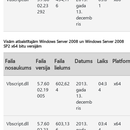
02.23
6
gada
1
292
13.
decemb
ris
Visām atbalstītajām Windows Server 2008 un Windows Server 2008
SP2 x64 bitu versijām
Faila
Faila
Faila
Datums
Laiks
Platfor
nosaukums
versija
lielums
Vbscript.dll
5.7.60
602,62
2013.
04:3
x64
02.19
4
gada
4
005
13.
decemb
ris
Vbscript.dll
5.7.60
603,13
2013.
03:4
x64
02.23
6
gada
4