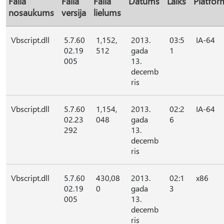
Faila
Faila
Faila
Datums
Laiks
Platfor
nosaukums
versija
lielums
Vbscript.dll
5.7.60
1,152,
2013.
03:5
IA-64
02.19
512
gada
1
005
13.
decemb
ris
Vbscript.dll
5.7.60
1,154,
2013.
02:2
IA-64
02.23
048
gada
6
292
13.
decemb
ris
Vbscript.dll
5.7.60
430,08
2013.
02:1
x86
02.19
0
gada
3
005
13.
decemb
ris