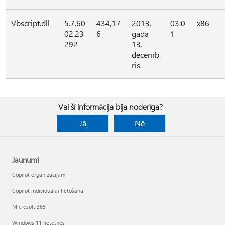
Vbscript.dll
5.7.60
434,17
2013.
03:0
x86
02.23
6
gada
1
292
13.
decemb
ris
Vai šī informācija bija noderīga?
Jā
Nē
Jaunumi
Copilot organizācijām
Copilot individuālai lietošanai
Microsoft 365
Windows 11 lietotnes