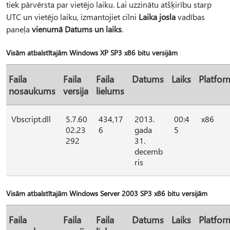
tiek pārvērsta par vietējo laiku. Lai uzzinātu atšķirību starp
UTC un vietējo laiku, izmantojiet cilni
Laika josla
vadības
paneļa
vienumā Datums un laiks
.
Visām atbalstītajām Windows XP SP3 x86 bitu versijām
Faila
Faila
Faila
Datums
Laiks
Platfor
nosaukums
versija
lielums
Vbscript.dll
5.7.60
434,17
2013.
00:4
x86
02.23
6
gada
5
292
31.
decemb
ris
Visām atbalstītajām Windows Server 2003 SP3 x86 bitu versijām
Faila
Faila
Faila
Datums
Laiks
Platfor