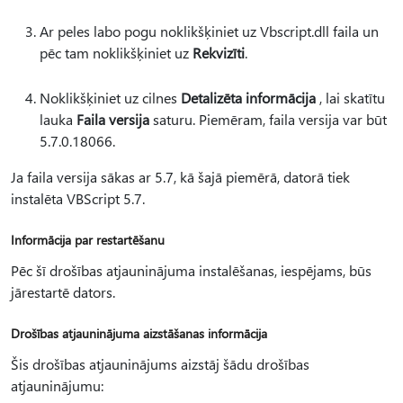
Ar peles labo pogu noklikšķiniet uz Vbscript.dll faila un
pēc tam noklikšķiniet uz
Rekvizīti
.
Noklikšķiniet uz cilnes
Detalizēta informācija
, lai skatītu
lauka
Faila versija
saturu. Piemēram, faila versija var būt
5.7.0.18066.
Ja faila versija sākas ar 5.7, kā šajā piemērā, datorā tiek
instalēta VBScript 5.7.
Informācija par restartēšanu
Pēc šī drošības atjauninājuma instalēšanas, iespējams, būs
jārestartē dators.
Drošības atjauninājuma aizstāšanas informācija
Šis drošības atjauninājums aizstāj šādu drošības
atjauninājumu: