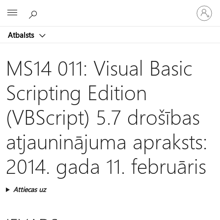
Pieraksti
Microsoft
savā
kontā
Atbalsts
MS14 011: Visual Basic
Scripting Edition
(VBScript) 5.7 drošības
atjauninājuma apraksts:
2014. gada 11. februāris
Attiecas uz