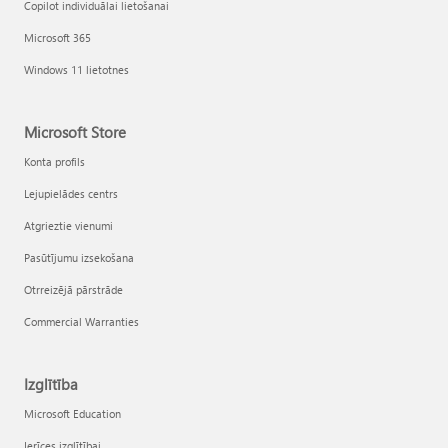
Copilot individuālai lietošanai
Microsoft 365
Windows 11 lietotnes
Microsoft Store
Konta profils
Lejupielādes centrs
Atgrieztie vienumi
Pasūtījumu izsekošana
Otrreizējā pārstrāde
Commercial Warranties
Izglītība
Microsoft Education
Ierīces izglītībai