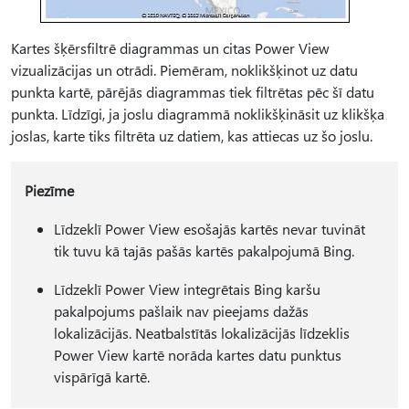
Kartes šķērsfiltrē diagrammas un citas Power View
vizualizācijas un otrādi. Piemēram, noklikšķinot uz datu
punkta kartē, pārējās diagrammas tiek filtrētas pēc šī datu
punkta. Līdzīgi, ja joslu diagrammā noklikšķināsit uz klikšķa
joslas, karte tiks filtrēta uz datiem, kas attiecas uz šo joslu.
Piezīme
Līdzeklī Power View esošajās kartēs nevar tuvināt
tik tuvu kā tajās pašās kartēs pakalpojumā Bing.
Līdzeklī Power View integrētais Bing karšu
pakalpojums pašlaik nav pieejams dažās
lokalizācijās. Neatbalstītās lokalizācijās līdzeklis
Power View kartē norāda kartes datu punktus
vispārīgā kartē.