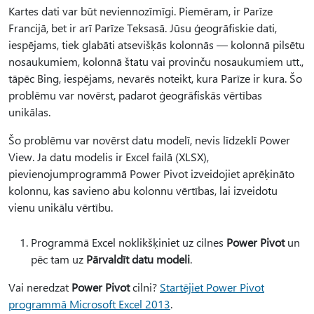
Kartes dati var būt neviennozīmīgi. Piemēram, ir Parīze
Francijā, bet ir arī Parīze Teksasā. Jūsu ģeogrāfiskie dati,
iespējams, tiek glabāti atsevišķās kolonnās — kolonnā pilsētu
nosaukumiem, kolonnā štatu vai provinču nosaukumiem utt.,
tāpēc Bing, iespējams, nevarēs noteikt, kura Parīze ir kura. Šo
problēmu var novērst, padarot ģeogrāfiskās vērtības
unikālas.
Šo problēmu var novērst datu modelī, nevis līdzeklī Power
View. Ja datu modelis ir Excel failā (XLSX),
pievienojumprogrammā Power Pivot izveidojiet aprēķināto
kolonnu, kas savieno abu kolonnu vērtības, lai izveidotu
vienu unikālu vērtību.
Programmā Excel noklikšķiniet uz cilnes
Power Pivot
un
pēc tam uz
Pārvaldīt datu modeli
.
Vai neredzat
Power Pivot
cilni?
Startējiet Power Pivot
programmā Microsoft Excel 2013
.