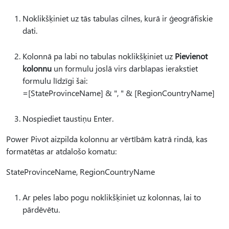
Noklikšķiniet uz tās tabulas cilnes, kurā ir ģeogrāfiskie
dati.
Kolonnā pa labi no tabulas noklikšķiniet uz
Pievienot
kolonnu
un formulu joslā virs darblapas ierakstiet
formulu līdzīgi šai:
=[StateProvinceName] & ", " & [RegionCountryName]
Nospiediet taustiņu Enter.
Power Pivot aizpilda kolonnu ar vērtībām katrā rindā, kas
formatētas ar atdalošo komatu:
StateProvinceName, RegionCountryName
Ar peles labo pogu noklikšķiniet uz kolonnas, lai to
pārdēvētu.