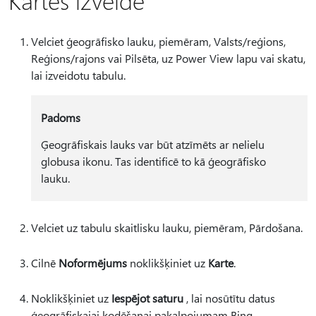
Kartes izveide
Velciet ģeogrāfisko lauku, piemēram, Valsts/reģions,
Reģions/rajons vai Pilsēta, uz Power View lapu vai skatu,
lai izveidotu tabulu.
Padoms
Ģeogrāfiskais lauks var būt atzīmēts ar nelielu
globusa ikonu. Tas identificē to kā ģeogrāfisko
lauku.
Velciet uz tabulu skaitlisku lauku, piemēram, Pārdošana.
Cilnē
Noformējums
noklikšķiniet uz
Karte
.
Noklikšķiniet uz
Iespējot saturu
, lai nosūtītu datus
ģeogrāfiskajai kodēšanai pakalpojumam Bing,