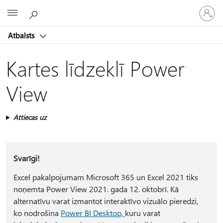
Pieraksti
Microsoft
savā
kontā
Atbalsts
Kartes līdzeklī Power
View
Attiecas uz
Svarīgi!
Excel pakalpojumam Microsoft 365 un Excel 2021 tiks
noņemta Power View 2021. gada 12. oktobrī. Kā
alternatīvu varat izmantot interaktīvo vizuālo pieredzi,
ko nodrošina
Power BI Desktop,
kuru varat