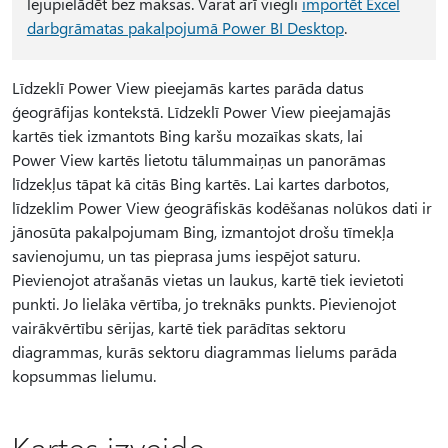
lejupielādēt bez maksas. Varat arī viegli
importēt Excel
darbgrāmatas pakalpojumā Power BI Desktop
.
Līdzeklī Power View pieejamās kartes parāda datus
ģeogrāfijas kontekstā. Līdzeklī Power View pieejamajās
kartēs tiek izmantots Bing karšu mozaīkas skats, lai
Power View kartēs lietotu tālummaiņas un panorāmas
līdzekļus tāpat kā citās Bing kartēs. Lai kartes darbotos,
līdzeklim Power View ģeogrāfiskās kodēšanas nolūkos dati ir
jānosūta pakalpojumam Bing, izmantojot drošu tīmekļa
savienojumu, un tas pieprasa jums iespējot saturu.
Pievienojot atrašanās vietas un laukus, kartē tiek ievietoti
punkti. Jo lielāka vērtība, jo treknāks punkts. Pievienojot
vairākvērtību sērijas, kartē tiek parādītas sektoru
diagrammas, kurās sektoru diagrammas lielums parāda
kopsummas lielumu.