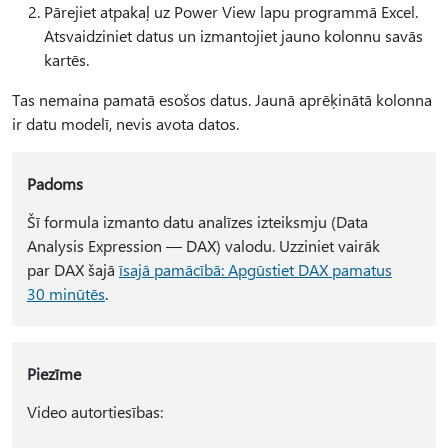
Pārejiet atpakaļ uz Power View lapu programmā Excel.
Atsvaidziniet datus un izmantojiet jauno kolonnu savās
kartēs.
Tas nemaina pamatā esošos datus. Jaunā aprēķinātā kolonna
ir datu modelī, nevis avota datos.
Padoms
Šī formula izmanto datu analīzes izteiksmju (Data
Analysis Expression — DAX) valodu. Uzziniet vairāk
par DAX šajā
īsajā pamācībā: Apgūstiet DAX pamatus
30 minūtēs
.
Piezīme
Video autortiesības: