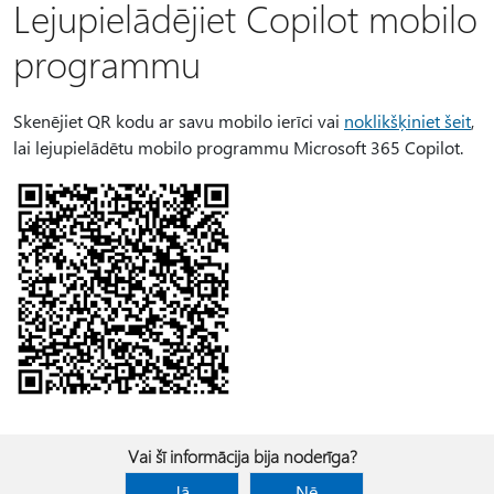
Lejupielādējiet Copilot mobilo
programmu
Skenējiet QR kodu ar savu mobilo ierīci vai
noklikšķiniet šeit
,
lai lejupielādētu mobilo programmu Microsoft 365 Copilot.
Vai šī informācija bija noderīga?
Jā
Nē