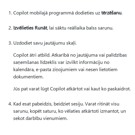
Copilot mobilajā programmā dodieties uz
tērzēšanu
.
Izvēlieties Runāt
, lai sāktu reāllaika balss sarunu.
Uzdodiet savu jautājumu skaļi.
Copilot ātri atbild. Atkarībā no jautājuma vai palīdzības
saņemšanas līdzeklis var izvilkt informāciju no
kalendāra, e-pasta ziņojumiem vai nesen lietotiem
dokumentiem.
Jūs pat varat lūgt Copilot atkārtot vai kaut ko paskaidrot.
Kad esat pabeidzis, beidziet sesiju. Varat ritināt visu
sarunu, kopēt saturu, ko vēlaties atkārtoti izmantot, un
sekot darbību vienumiem.