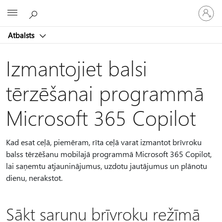
Pieraksti
Microsoft
savā
kontā
Atbalsts
Izmantojiet balsi
tērzēšanai programmā
Microsoft 365 Copilot
Kad esat ceļā, piemēram, rīta ceļā varat izmantot brīvroku
balss tērzēšanu mobilajā programmā Microsoft 365 Copilot,
lai saņemtu atjauninājumus, uzdotu jautājumus un plānotu
dienu, nerakstot.
Sākt sarunu brīvroku režīmā